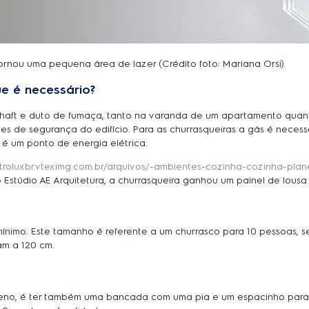
tornou uma pequena área de lazer (Crédito foto: Mariana Orsi)
e é necessário?
r shaft e duto de fumaça, tanto na varanda de um apartamento quan
s de segurança do edifício. Para as churrasqueiras a gás é necessá
 é um ponto de energia elétrica.
ectroluxbr.vteximg.com.br/arquivos/-ambientes-cozinha-cozinha-pl
Estúdio AE Arquitetura, a churrasqueira ganhou um painel de lousa p
ínimo. Este tamanho é referente a um churrasco para 10 pessoas, seg
m a 120 cm.
eno, é ter também uma bancada com uma pia e um espacinho para pr