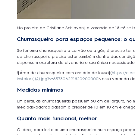
No projeto de Cristiane Schiavoni, a varanda de 18 m² se 
Churrasqueira para espaços pequenos: o qu
Se for uma churrasqueira a carvão ou a gás, é preciso te
de churrasqueira precisa estar também dentro das condiçõe
dispensam estrutura de alvenaria e sua única necessidade
![Área de churrasqueira com armário de lousa](
https://el
instalar ( (4).jpg?v=637806291820900000
Nessa varanda do 
Medidas mínimas
Em geral, as churrasqueiras possuem 50 cm de largura, no m
medidas-padrão passam a crescer de 10 em 10 cm e chega
Quanto mais funcional, melhor
O ideal, para instalar uma churrasqueira num espaço pequ