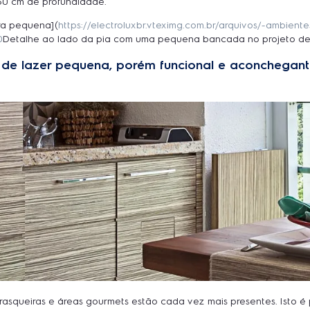
60 cm de profundidade.
ra pequena](
https://electroluxbr.vteximg.com.br/arquivos/-ambien
0
Detalhe ao lado da pia com uma pequena bancada no projeto de Cr
a de lazer pequena, porém funcional e aconchegan
queiras e áreas gourmets estão cada vez mais presentes. Isto é po