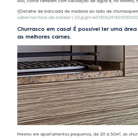
isso, conte também com tubulação de água e, no mínimo, 
![Detalhe de bancada de madeira ao lado de churrasquei
saber-na-hora-de-instalar ( (5).jpg?v=63780629182903000
Churrasco em casa! É possível ter uma áre
as melhores carnes.
Mesmo em apartamentos pequenos, de 20 a 50m², as churras