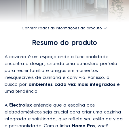
Lâmpada interna
Sim
Potência do grill
1700 W
Conferir todas as informações do produto
Temperatura máxima
250°C
Resumo do produto
Range de temperatura (mín e máx)
30°C - 250° C
Ajuste de temperatura
Sim
A cozinha é um espaço onde a funcionalidade 
encontra o design, criando uma atmosfera perfeita 
Display eletrônico
Sim
para reunir família e amigos em momentos 
inesquecíveis de culinária e convívio. Por isso, a 
Abertura
Convencional
busca por
 ambientes cada vez mais integrados
 é 
Timer com aviso sonoro
Sim
uma tendência. 
Seletor de funções
Sim
A 
Electrolux
 entende que a escolha dos 
eletrodomésticos seja crucial para criar uma cozinha 
Capacidade do forno
80 L
integrada e sofisticada, que reflete seu estilo de vida 
Controles
Full Touch
e personalidade. Com a linha 
Home Pro
, você 