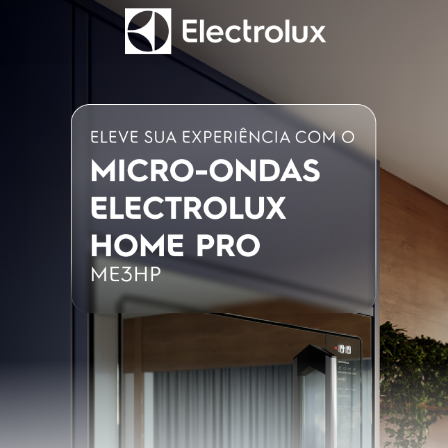
Cozimento com vapor
Sim
Puxadores
Sim
Controle por voz (Google/Alexa)
Sim
Funções pré-
Timer/Assar Convecção/Assar Tradicional/Base
programadas
Crocante/Assar Lento
(massas)/Gratinar/Dourar/Manter Aquecido
Grill
Sim
Controle de temperatura
Touch
Display digital
Sim
Timer
Sim
Vidro interno removível
Sim
Trava de segurança (função trava painel)
Sim
Desligamento automático
Sim