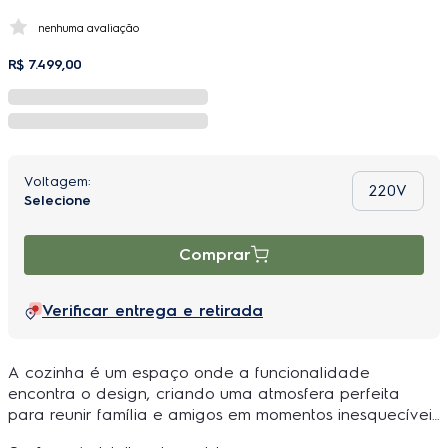
nenhuma avaliação
R$
7
.
499
,
00
220V
Comprar
Verificar entrega e retirada
A cozinha é um espaço onde a funcionalidade
encontra o design, criando uma atmosfera perfeita
para reunir família e amigos em momentos inesquecíveis
de culinária e convívio. Por isso, a busca por
ambientes