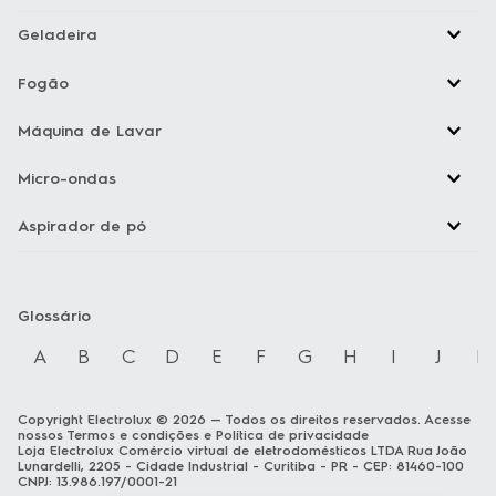
maior potência para o preparo de suas receitas.
Geladeira
Níveis de potência ajustáveis de acordo com seu
Fogão
preparo.
Capacidade de 34 L:
Máquina de Lavar
capacidade ideal para sua rotina.
Micro-ondas
Função Trava painel:
Aspirador de pó
garante que o painel não seja acionado ou alterado
indevidamente.
Glossário
A
B
C
D
E
F
G
H
I
J
K
Copyright Electrolux © 2026 — Todos os direitos reservados. Acesse
nossos
Termos e condições
e
Política de privacidade
Loja Electrolux Comércio virtual de eletrodomésticos LTDA Rua João
Lunardelli, 2205 - Cidade Industrial - Curitiba - PR - CEP: 81460-100
CNPJ: 13.986.197/0001-21