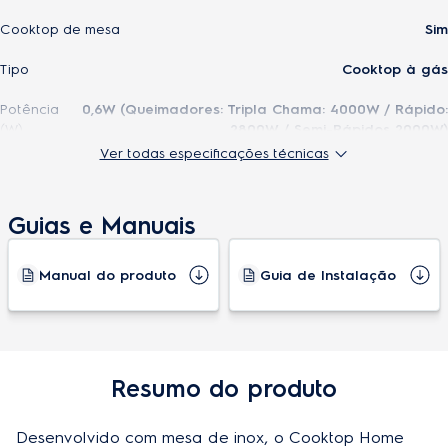
Cooktop de mesa
Sim
Tipo
Cooktop à gás
Potência
0,6W (Queimadores: Tripla Chama: 4000W / Rápido:
(W)
2800W / Semi-Rápidos 2000W)
Ver todas especificações técnicas
Este Produto inclui
Guias e Manuais
Acabamento em vidro temperado
Não
Manual do produto
Guia de Instalação
Acendimento automático
Não
Acendimento super automático
Sim
Botões removíveis
Sim
Resumo do produto
Diferenciais
Mesa de Inox
Grades (tempres) de ferro fundido
Desenvolvido com mesa de inox, o Cooktop Home 