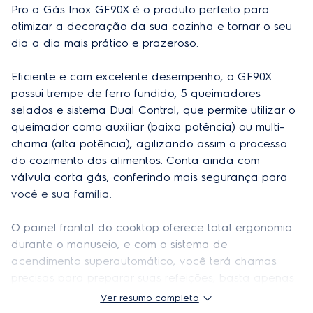
Desligamento Automático
Pro a Gás Inox GF90X é o produto perfeito para 
Válvula Corta Gás
otimizar a decoração da sua cozinha e tornar o seu 
dia a dia mais prático e prazeroso. 

Grades individuais
Não
Eficiente e com excelente desempenho, o GF90X 
Grafismo na mesa
Sim
possui trempe de ferro fundido, 5 queimadores 
Mesa de vidro
Não
selados e sistema Dual Control, que permite utilizar o 
queimador como auxiliar (baixa potência) ou multi-
Queimadores selados
Sim
chama (alta potência), agilizando assim o processo 
do cozimento dos alimentos. Conta ainda com 
Tripla chama
Não
válvula corta gás, conferindo mais segurança para 
Painel white touch
Não
você e sua família.

Dual control
Sim
O painel frontal do cooktop oferece total ergonomia 
durante o manuseio, e com o sistema de 
Quantidade de queimadores
5 bocas
acendimento superautomático, você terá chamas 
precisas para preparar suas refeições, basta apenas 
pressionar o botão. Além disso, os botões do GF90X 
Ver resumo completo
Especificações técnicas
são removíveis, o que torna a limpeza ainda mais 