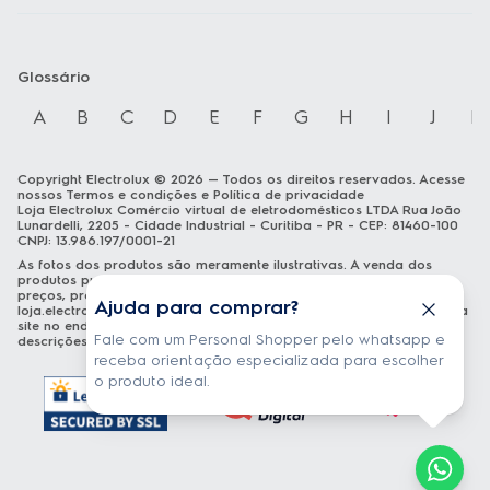
Glossário
A
B
C
D
E
F
G
H
I
J
K
Copyright Electrolux © 2026 — Todos os direitos reservados. Acesse
nossos
Termos e condições
e
Política de privacidade
Loja Electrolux Comércio virtual de eletrodomésticos LTDA Rua João
Lunardelli, 2205 - Cidade Industrial - Curitiba - PR - CEP: 81460-100
CNPJ: 13.986.197/0001-21
As fotos dos produtos são meramente ilustrativas. A venda dos
produtos publicados está sujeita a disponibilidade de estoque. Os
preços, promoções e formas de pagamento publicados em
Ajuda para comprar?
loja.electrolux.com.br
estão válidos exclusivamente para compra via
site no endereço mencionado. As especificações técnicas e
Fale com um Personal Shopper pelo whatsapp e
descrições estão sujeitas a alterações sem aviso prévio.
receba orientação especializada para escolher
o produto ideal.