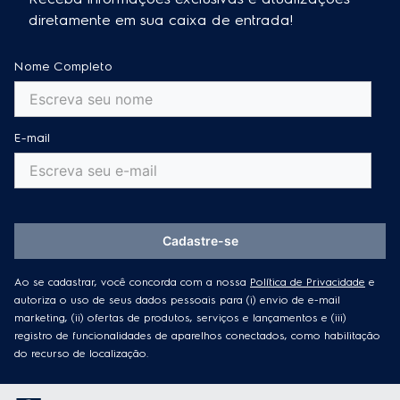
sistema que oferece mais segurança para você e sua família;
Cores
Cor inox
• Painel frontal:
diretamente em sua caixa de entrada!
total ergonomia e segurança durante o manuseio.
Alto desempenho
Nome Completo
O seu Cooktop foi desenvolvido com 5 queimadores potentes
e com sistema Dual Control, que permite que o queimador
seja utilizado como auxiliar ou multi-chama, garantindo
agilidade no preparado de suas receitas.
E-mail
A eficiência que você precisa
Com sistema de acendimento superautomático, o Cooktop
Inox GF90X oferece ignição rápida, basta apenas pressionar
o botão.
Cadastre-se
Ao se cadastrar, você concorda com a nossa
Política de Privacidade
e
autoriza o uso de seus dados pessoais para (i) envio de e-mail
marketing, (ii) ofertas de produtos, serviços e lançamentos e (iii)
registro de funcionalidades de aparelhos conectados, como habilitação
do recurso de localização.