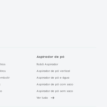
de Privacidade e
 de Dados
de Cookie
Aspirador de pó
tros
Robô Aspirador
itros
Aspirador de pó vertical
embutir
Aspirador de pó e água
x
Aspirador de pó com saco
to
Aspirador de pó sem saco
Ver tudo