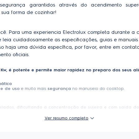
e segurança garantidos através do acendimento super
Peso do produto embalado
Sim
e sua forma de cozinhar! 
Modelo
Não
Tipo de gás
ê. Para uma experiencia Electrolux completa durante a 
Sim
e leia cuidadosamente as especificações, guias e manuais
Profundidade do produto em
so haja uma dúvida específica, por favor, entre em contat
Sim
nto oficiais.
Potência
Queimador
queimadores
Queima
Não
(Kw)
Queimador
 Kw, é potente e permite maior rapidez no preparo dos seus ali
Sim
Portátil
ático
Não
de de uso
e muito mais
segurança
no manuseio do cooktop.
Tipo de tecnologia de cozim
Não
Cores
lados, dificultando a concentração de sujeira e com saída d
Ver resumo completo
fundido. Robustez e sofisticação para o design da sua cozinha