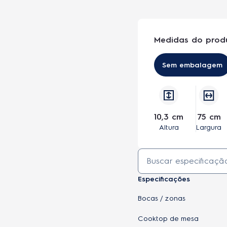
Medidas do prod
Cooktop 5 Bocas Electrolux a Gás Inox co
Sem embalagem
10,3 cm
75 cm
Altura
Largura
Especificações
Bocas / zonas
Cooktop de mesa