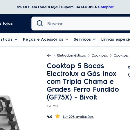
8% OFF em toda a loja | Cupom: DATADUPLA
Comprar
Buscar
 lojas
sticas
Peças e Acessórios
Serviços
Linhas especi
Eletrodomésticos
Cooktops
Cooktop 5
Cooktop 5 Bocas
Electrolux a Gás Inox
com Tripla Chama e
Grades Ferro Fundido
(GF75X)
- Bivolt
GF75X
4.6
298 avaliações