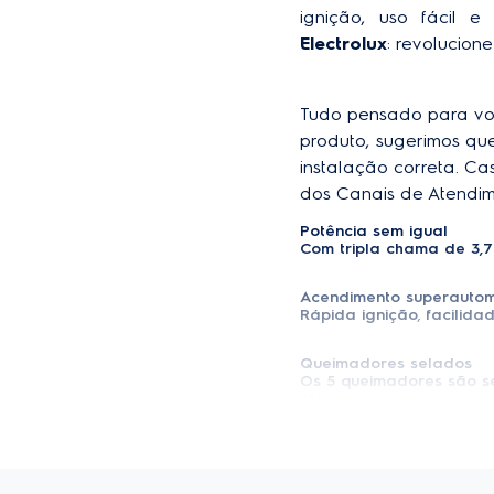
ignição, uso fácil 
Grafismo na mesa
Electrolux
: revolucion
Mesa de vidro
Tudo pensado para voc
Queimadores selados
produto, sugerimos qu
instalação correta. Ca
Tripla chama
dos Canais de Atendime
Painel white touch
Potência sem igual
Com tripla chama de 3,7
Conversão para GN
Acendimento superautom
Timer
Rápida ignição
,
facilida
Painel touch
Queimadores selados
Os 5 queimadores são se
eles.
Design sofisticado
Possui trempes em ferro 