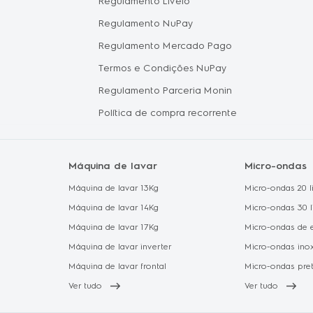
hile
Regulamento Livelo
Política 
Regulamento NuPay
Proteção
Regulamento Mercado Pago
Política 
Termos e Condições NuPay
Regulamento Parceria Monin
Política de compra recorrente
Máquina de lavar
Micro-ondas
Máquina de lavar 13Kg
Micro-ondas 20 li
Máquina de lavar 14Kg
Micro-ondas 30 l
Máquina de lavar 17Kg
Micro-ondas de 
Máquina de lavar inverter
Micro-ondas ino
Máquina de lavar frontal
Micro-ondas pre
Ver tudo
Ver tudo