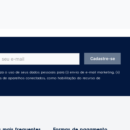
ser limpos
Cadastre-se
za o uso de seus dados pessoais para (i) envio de e-mail marketing, (ii)
ades de aparelhos conectados, como habilitação do recurso de
 mais frequentes
Formas de pagamento