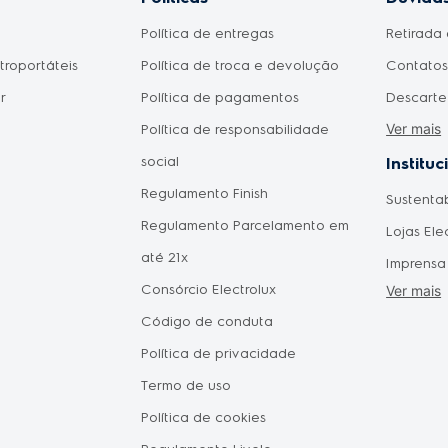
Política de entregas
Retirada 
etroportáteis
Política de troca e devolução
Contatos 
r
Política de pagamentos
Descarte
Ver mais
Política de responsabilidade
Meu prod
social
Como fic
Instituc
Regulamento Finish
pagament
Sustenta
omésticos
Regulamento Parcelamento em
aprovad
Lojas Ele
do Consumidor
até 21x
Disponib
Imprensa
 Mães
Consórcio Electrolux
Agendam
Ver mais
Forneced
Pais
Código de conduta
Seja um 
Política de privacidade
Vendas C
tástica
Termo de uso
Oportuni
Política de cookies
Electrol