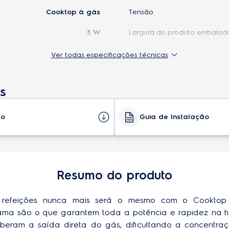
Cooktop à gás
Tensão
3 W
Largura do produto embalad
Altura do nicho
Ver todas especificações técnicas
Largura do nicho
s
mperado
Não
Profundidade do nicho
Não
Origem
to
Guia de Instalação
ático
Sim
Garantia do produto
dos
Sim
EAN-13
Resumo do produto
Sim
Classificação energética
Mesa de Inox
Potência total (W)
 refeições nunca mais será o mesmo com o Cooktop
 (tempres) de ferro fundido
ama são o que garantem toda a potência e rapidez na h
Altura do produto embalado
liberam a saída direta do gás, dificultando a concentraç
Não