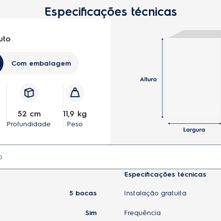
Especificações técnicas
uto
m Tripla Chama e Grades Ferro Fundido (GF75X)
Com embalagem
52 cm
11,9 kg
Profundidade
Peso
Especificações técnicas
5 bocas
Instalação gratuita
Sim
Frequência