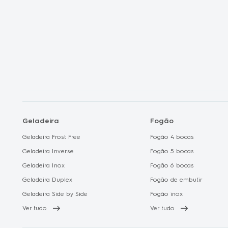
Electrolux no C
Geladeira
Fogão
Geladeira Frost Free
Fogão 4 bocas
Geladeira Inverse
Fogão 5 bocas
Geladeira Inox
Fogão 6 bocas
Geladeira Duplex
Fogão de embutir
Geladeira Side by Side
Fogão inox
Ver tudo
Ver tudo