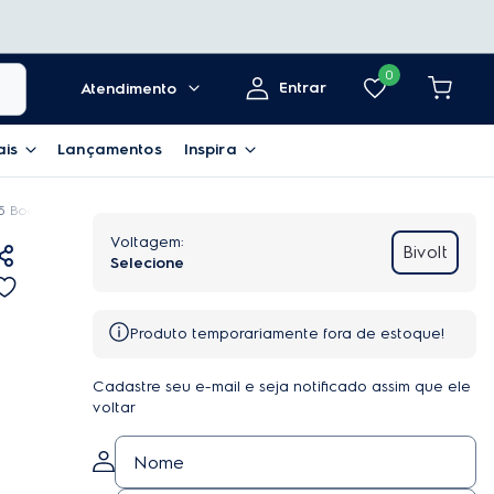
0
Entrar
Atendimento
ais
Lançamentos
Inspira
 Bocas Electrolux a Gás Inox com Tripla Chama e Grades Ferro Fundido (GF7
Bivolt
Produto temporariamente fora de estoque!
Cadastre seu e-mail e seja notificado assim que ele
voltar