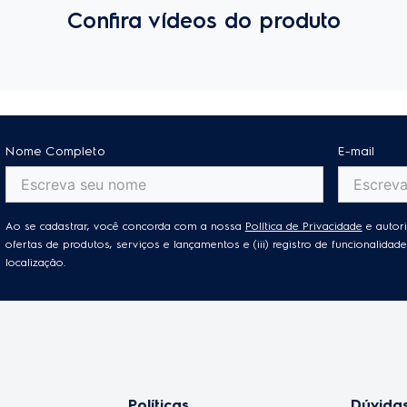
Confira vídeos do produto
oporcionam uma limpeza fácil, sem acúmulo de sujeira. Podem 
ra ajudar na conservação do cooktop.
mpeza fácil.
Nome Completo
E-mail
de limpar e vai dar um
toque de beleza
ao ambiente.
Ao se cadastrar, você concorda com a nossa
Política de Privacidade
e autori
ofertas de produtos, serviços e lançamentos e (iii) registro de funcionalid
localização.
Políticas
Dúvidas