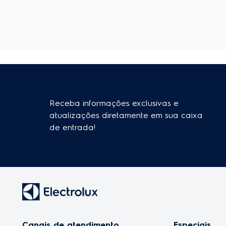
Limpeza descomplicada
Os botões removíveis pr
separadamente, tudo pa
Painel frontal
Ergonomia, conforto e li
Mesa de inox
Resistente
, também fácil 
Receba informações exclusivas e
atualizações diretamente em sua caixa
de entrada!
Canais de atendimento
Especiais