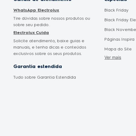
WhatsApp Electrolux
Black Friday
Tire dúvidas sobre nossos produtos ou
Black Friday El
sobre seu pedido.
Black Novembe
Electrolux Cuida
Páginas Inspira
Solicite atendimento, baixe guias e
manuais, e tenha dicas e conteúdos
Mapa do Site
exclusivos sobre os seus produtos.
Ver mais
Cyber Monday
Garantia estendida
Saldão Eletrod
Tudo sobre Garantia Estendida
Promoção Mês 
Oferta Dia das
Oferta Dia dos 
Frete Grátis
Liquidação Fan
Shopclub