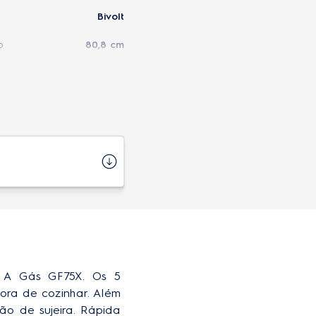
Bivolt
o
80,8 cm
15 cm
69,5 cm
48 cm
Nacional
1 ano
7896584067781
A
3 W
 A Gás GF75X. Os 5 
ora de cozinhar. Além 
15,6 cm
ão de sujeira. Rápida 