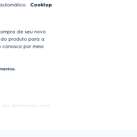
automático. 
Cooktop 
12,4 kg
GF75X
GLP
compra de seu novo 
 do produto para a 
balado
57,4 cm
o conosco por meio 
 Tripla Chama 3700 W /
dores Rápidos 2700 W /
es Semi-Rápidos 2000 W
mentos.
Não
ento
Gás
Cor inox
o gás diretamente para
.