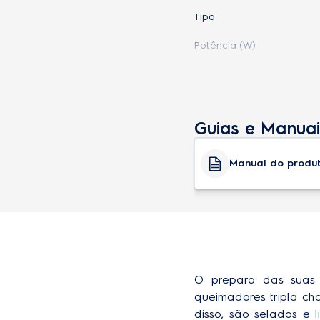
Tipo
Potência (W)
Este Produto inclui
Guias e Manuai
Acabamento em vidro te
Acendimento automático
Manual do produ
Acendimento super autom
Bocas (queimadores) sela
Botões removíveis
Diferenciais
O preparo das suas
Grades
queimadores tripla ch
disso, são selados e 
Grades individuais