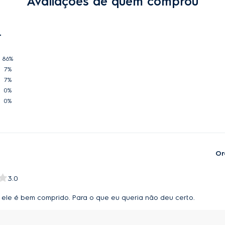
Avaliações de quem comprou
86%
7%
7%
0%
0%
Or
3.0
 ele é bem comprido. Para o que eu queria não deu certo.