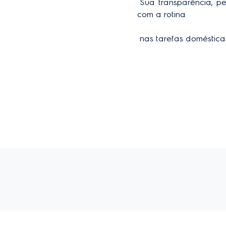
 Sua transparência, permite a perfeita visualização dos alimentos guardados. Tudo para ajudar você 
com a rotina 

 nas tarefas doméstica
Com espaço extra, voc