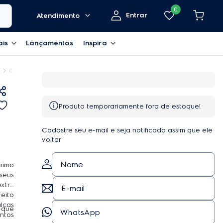
0
Entrar
Atendimento
ais
Lançamentos
Inspira
Cesto Multiuso Extra Space Electrolux
Produto temporariamente fora de estoque!
Cadastre seu e-mail e seja notificado assim que ele
voltar
nimo
seus
Feito
 que
entos