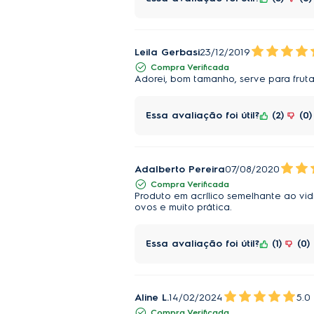
Leila Gerbasi
23/12/2019
Compra Verificada
Adorei, bom tamanho, serve para frutas
Essa avaliação foi útil?
2
0
Adalberto Pereira
07/08/2020
Compra Verificada
Produto em acrílico semelhante ao vidr
ovos e muito prática.
Essa avaliação foi útil?
1
0
Aline L.
14/02/2024
5.0
Compra Verificada