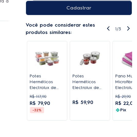
ra a
Cadastrar
Tudo
Você pode considerar estes
1
/
3
produtos similares:
Potes
Potes
Pano Mult
Herméticos
Herméticos
Microfibra
Electrolux de
Electrolux de
Electrolux 
Plástico Branco
Plástico Branco
Unidades
R$
117
,
90
R$
29
,
90
Retangular com
Redondo com 4
R$
59
,
90
R$
79
,
90
R$
22
,
02
10 Unidades
Unidades
Pix
-32%