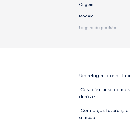
Origem
Modelo
Largura do produto
EAN-13
Profundidade do produto
Um refrigerador melhor
 Cesto Multiuso com espaço extra e otimize o espaço interno da geladeira. Feito em plástico altamente 
durável e

 Com alças laterais, é Ideal para levar os seus alimentos preferidos diretamente do refrigerador para 
a mesa. 
