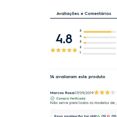
Avaliações e Comentários
5
4.8
4
3
2
1
14
avaliaram este produto
Marcos Rosa
07/09/2019
Compra Verificada
Não serve para todos os modelos de ,
Essa avaliação foi útil?
5
0