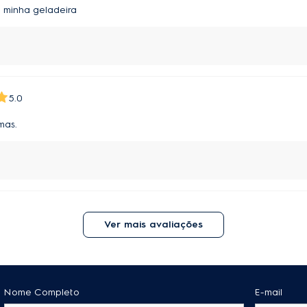
na minha geladeira
5.0
mas.
Ver mais avaliações
Nome Completo
E-mail