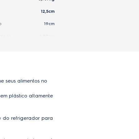
12,5cm
o
19cm
alado
4,80cm
Translúcido
e seus alimentos no
