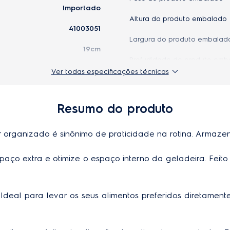
Importado
Altura do produto embalado
41003051
Largura do produto embalad
19cm
Profudidade do produto emb
7896584071849
Ver todas especificações técnicas
Cor
4,80cm
Resumo do produto
 organizado é sinônimo de praticidade na rotina. Armazen