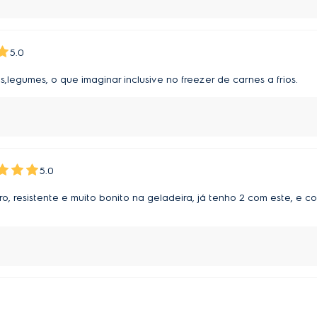
5.0
,legumes, o que imaginar inclusive no freezer de carnes a frios.
5.0
o, resistente e muito bonito na geladeira, já tenho 2 com este, e c