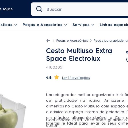
Buscar
 lojas
sticas
Peças e Acessórios
Serviços
Linhas especi
Peças e Acessórios
Peças para geladeira
Cesto Multiuso Extra
Space Electrolux
41003051
4.8
14 avaliações
Um refrigerador melhor organizado é sinô
de praticidade na rotina. Armazene 
alimentos no Cesto Multiuso com espaço extra
e otimize o espaço interno da geladeira. 
em plástico altamente durável e Com alças
Com espaço extra, você pode guardar o
laterais, é Ideal para levar os seus alim
quiser!