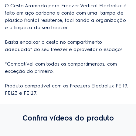
O Cesto Aramado para Freezer Vertical Electrolux é 
Cor
Branco
feito em aço carbono e conta com uma  tampa de 
Material
Poliestireno e Aço Carbono
plástico frontal resistente, facilitando a organização 
e a limpeza do seu freezer. 

Basta encaixar o cesto no compartimento 
Especificações técnicas
adequado* do seu freezer e aproveitar o espaço! 

Origem
Importado
*Compatível com todos os compartimentos, com 
Modelo
41052735
exceção do primeiro. 

Produto compatível com os Freezers Electrolux FEI19, 
FEI23 e FEI27.
Confira vídeos do produto