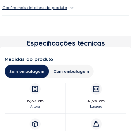
Basta encaixar o cesto no compartimento adequado* do seu
Confira mais detalhes do produto
freezer e aproveitar o espaço! *Compatível com todos os
compartimentos, com exceção do primeiro. Produto compatível
com os Freezers Electrolux FEI19, FEI23 e FEI27.
Especificações técnicas
Medidas do produto
Sem embalagem
Com embalagem
19,63 cm
41,99 cm
Altura
Largura