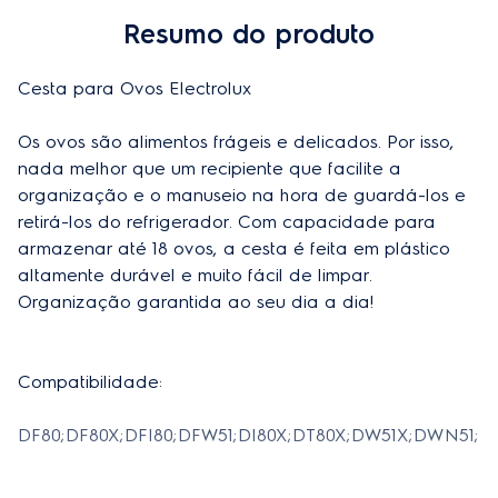
Profundidade do produto
2,80cm
Resumo do produto
Peso do produto
0,29kg
Cesta para Ovos Electrolux

Peso do produto embalado
0,29kg
Altura do produto embalado
12,5cm
Os ovos são alimentos frágeis e delicados. Por isso, 
nada melhor que um recipiente que facilite a 
Largura do produto embalado
24,5cm
organização e o manuseio na hora de guardá-los e 
retirá-los do refrigerador. Com capacidade para 
Profudidade do produto embalado
2,80cm
armazenar até 18 ovos, a cesta é feita em plástico 
Cor
Branco
altamente durável e muito fácil de limpar. 
Organização garantida ao seu dia a dia!

Compatibilidade:

DF80;DF80X;DFI80;DFW51;DI80X;DT80X;DW51X;DWN51;DW