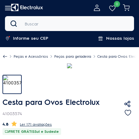
0
Buscar
Informe seu CEP
Nossas lojas
Peças e Acessórios
Peças para geladeira
Cesta para Ovos Electr
Cesta para Ovos Electrolux
41003574
4.8
171 avaliações
FRETE GRÁTIS
Sul e Sudeste