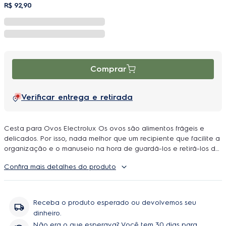
R$
92
,
90
Comprar
Verificar entrega e retirada
Cesta para Ovos Electrolux Os ovos são alimentos frágeis e
delicados. Por isso, nada melhor que um recipiente que facilite a
organização e o manuseio na hora de guardá-los e retirá-los do
refrigerador. Com capacidade para armazenar até 18 ovos, a
Confira mais detalhes do produto
cesta é feita em plástico altamente durável e muito fácil de
limpar. Organização garantida ao seu dia a dia!
Compatibilidade:
DF80;DF80X;DFI80;DFW51;DI80X;DT80X;DW51X;DWN51;DWX51
Receba o produto esperado ou devolvemos seu
Contém: · 1x Cesta para Ovos.
dinheiro.
Não era o que esperava? Você tem 30 dias para