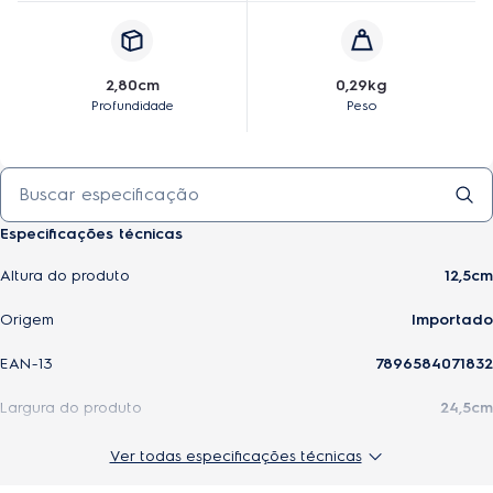
2,80cm
0,29kg
Profundidade
Peso
Especificações técnicas
Altura do produto
12,5cm
Origem
Importado
EAN-13
7896584071832
Largura do produto
24,5cm
Modelo
41003574
Ver todas especificações técnicas