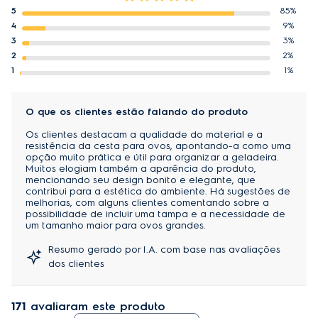
5
85%
4
9%
3
3%
2
2%
1
1%
O que os clientes estão falando do produto
Os clientes destacam a qualidade do material e a
resistência da cesta para ovos, apontando-a como uma
opção muito prática e útil para organizar a geladeira.
Muitos elogiam também a aparência do produto,
mencionando seu design bonito e elegante, que
contribui para a estética do ambiente. Há sugestões de
melhorias, com alguns clientes comentando sobre a
possibilidade de incluir uma tampa e a necessidade de
um tamanho maior para ovos grandes.
Resumo gerado por I.A. com base nas avaliações
dos clientes
171
avaliaram este produto