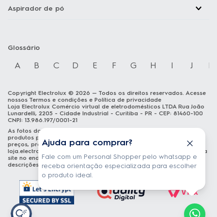
Aspirador de pó
Glossário
A
B
C
D
E
F
G
H
I
J
K
Copyright Electrolux © 2026 — Todos os direitos reservados. Acesse
nossos
Termos e condições
e
Política de privacidade
Loja Electrolux Comércio virtual de eletrodomésticos LTDA Rua João
Lunardelli, 2205 - Cidade Industrial - Curitiba - PR - CEP: 81460-100
CNPJ: 13.986.197/0001-21
As fotos dos produtos são meramente ilustrativas. A venda dos
produtos publicados está sujeita a disponibilidade de estoque. Os
Ajuda para comprar?
preços, promoções e formas de pagamento publicados em
loja.electrolux.com.br
estão válidos exclusivamente para compra via
Fale com um Personal Shopper pelo whatsapp e
site no endereço mencionado. As especificações técnicas e
descrições estão sujeitas a alterações sem aviso prévio.
receba orientação especializada para escolher
o produto ideal.