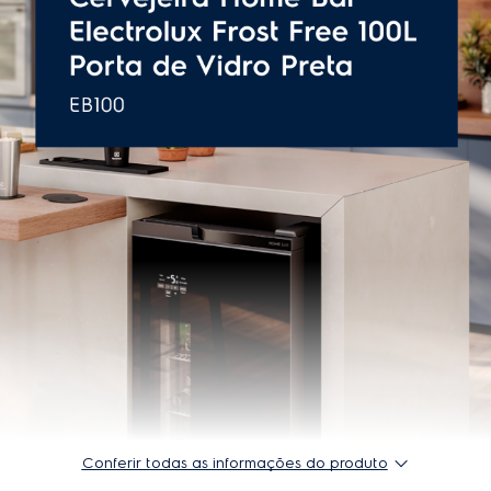
Luz interna
Led
Material das prateleiras
Aço
Painel digital
Sim
Pés niveladores
Sim
Porta reversível
Não
Puxadores
Embutidos
Selo Procel
Não
Tecnologia Inverter
Não
Tipo de degelo
Frost Free
Tipo do compressor
Fixed speed
Conferir todas as informações do produto
Tipo do gás
R600a