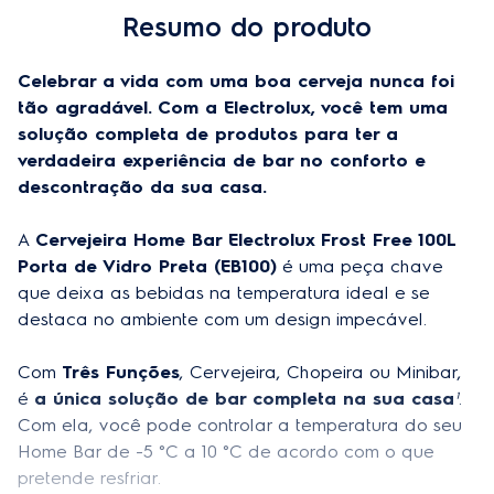
Resumo do produto
Trava painel
Sim
Celebrar a vida com uma boa cerveja nunca foi 
Variação de temperatura interna (ºC)
-5 a 10° C
tão agradável. Com a Electrolux, você tem uma 
solução completa de produtos para ter a 
Total de prateleiras
3
verdadeira experiência de bar no conforto e 
descontração da sua casa. 
Especificações Técnicas
A 
Cervejeira Home Bar Electrolux Frost Free 100L 
Número de portas
1
Porta de Vidro Preta (EB100)
 é uma peça chave 
que deixa as bebidas na temperatura ideal e se 
Dimensões (AxLxP)
84,9x49,5x57,8cm
destaca no ambiente com um design impecável.
Peso (Kg)
27 Kg
Com 
Três Funções
, Cervejeira, Chopeira ou Minibar, 
Modelo
EB100
é 
a única solução de bar completa na sua casa
¹
. 
Com ela, você pode controlar a temperatura do seu 
Código comercial
01107FBA135 (127V), 01107FBA235 (220V)
Home Bar de -5 °C a 10 °C de acordo com o que 
pretende resfriar.