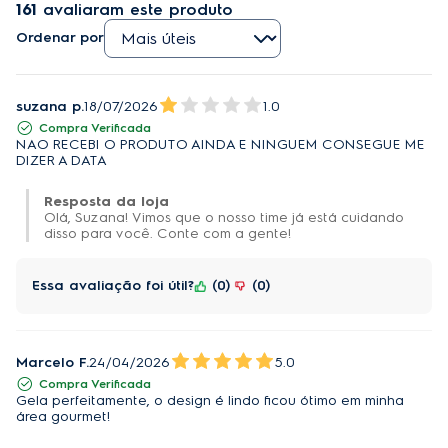
bebida.
Ordenar por
Tenha uma experiência de bar em casa ainda mais 
suzana p.
18/07/2026
1.0
imersiva. Conheça a 
solução completa de 
Compra Verificada
NAO RECEBI O PRODUTO AINDA E NINGUEM CONSEGUE ME
produtos vendidos separadamente 
que ajudam a 
DIZER A DATA
criar a atmosfera perfeita.
Resposta da loja
O destaque vai para 
Torre de Chopp Beer Flow 
Olá, Suzana! Vimos que o nosso time já está cuidando
disso para você. Conte com a gente!
Electrolux. 
Com ela, você tem o chope mais gelado 
do Brasil na sua casa
²
. Sirva a cerveja gelada com 
Essa avaliação foi útil?
0
0
fluxo controlado e espuma à sua escolha, de forma 
muito prática e funcional. Seu design é moderno e 
atemporal, o que leva muito mais beleza ao 
ambiente.
Marcelo F.
24/04/2026
5.0
Compra Verificada
Gela perfeitamente, o design é lindo ficou ótimo em minha
Entre os outros acessórios estão o 
Barril de Cerveja 
área gourmet!
Electrolux Mini Keg 5L Inox
,
que
é uma maneira 
excelente de trazer seus chopes preferidos para 