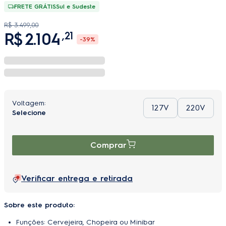
R$
3
.
499
,
00
R$
2
.
104
,
21
-
39%
127V
220V
Comprar
Verificar entrega e retirada
Sobre este produto:
Funções: Cervejeira, Chopeira ou Minibar
Painel Digital Externo