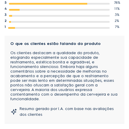
temperado com alta qualidade torna-a muito mais 
Profundidade do produto embalado
61,5 cm
4
11%
resistente e fácil de limpar.
3
3%
2
2%
Controle facilmente as funções usando o Painel 
1
7%
Digital externo. Seja no 
Modo Turbo
, para resfriar 
rapidamente as bebidas, ou no 
Modo Festa
, 
O que os clientes estão falando do produto
garantindo que, mesmo com várias aberturas da 
Os clientes destacam a qualidade do produto,
porta, não comprometa a temperatura, tem a 
elogiando especialmente sua capacidade de
indispensável função 
Trava Painel
.
resfriamento, estética bonita e agradável, e
funcionamento silencioso. Embora haja alguns
comentários sobre a necessidade de melhorias no
Use o espaço interno de forma versátil com 
acabamento e a percepção de que o resfriamento
pode ser mais lento em determinadas situações, esses
as 
Prateleiras ajustáveis
, que permitem que você 
pontos não ofuscam a satisfação geral com a
adapte o interior para comportar os mais diversos 
cervejeira. A maioria dos usuários expressa
contentamento com o desempenho da cervejeira e sua
tipos de bebida. Para ter ainda mais tranquilidade, a 
funcionalidade.
tecnologia 
Frost Free 
garante que não seja preciso 
descongelar o interior manualmente. E, para uma 
Resumo gerado por I.A. com base nas avaliações
dos clientes
boa visibilidade do seu estoque, conte com a 
Luz 
interior de LED
, feita de
pequenos emissores de luz 
que não prejudicam as características originais da 
161
avaliaram este produto