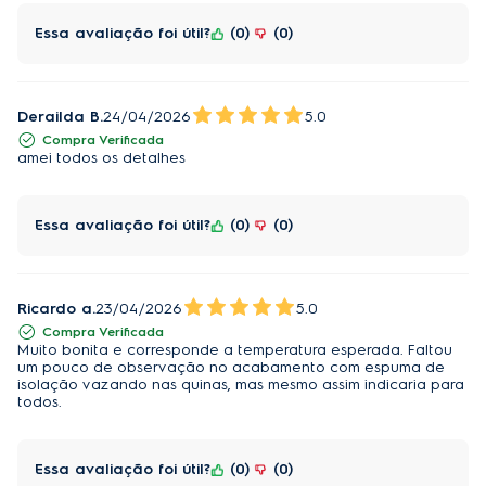
Essa avaliação foi útil?
0
0
dentro de casa, o 
Suporte Emborrachado com 4 
porta-copos integrados
,
que
oferece um apoio 
seguro para os copos sobre a cervejeira e outras 
superfícies, e o
 Copo Térmico Electrolux Home Bar 
Derailda B.
24/04/2026
5.0
560ml
, que garante bebidas na temperatura ideal 
Compra Verificada
amei todos os detalhes
por muito mais tempo.
Essa avaliação foi útil?
0
0
É recomendado o uso de acessórios originais 
Electrolux
Três Funções:
Ricardo a.
23/04/2026
5.0
Funções Cervejeira, Chopeira e Minibar. Controle a
Compra Verificada
Muito bonita e corresponde a temperatura esperada. Faltou
temperatura do seu Home Bar de -5 °C a 10 °C,
um pouco de observação no acabamento com espuma de
dependendo do que pretende armazenar, seja
isolação vazando nas quinas, mas mesmo assim indicaria para
todos.
cerveja ou outras bebidas. A única solução de bar
completa na sua casa.
Essa avaliação foi útil?
0
0
Grande Capacidade: