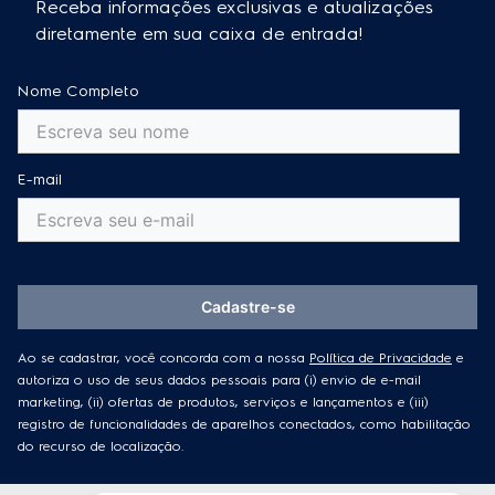
diretamente em sua caixa de entrada!
Refrigere suas bebidas mais rápido.
Modo Festa:
Nome Completo
Mantenha suas bebidas geladas mesmo com várias
aberturas de porta do seu Home Bar durante uma
festa.
E-mail
Frost Free:
Ajuda para comprar?
Não há necessidade de descongelar manualmente.
Fale com um Personal Shopper pelo whatsapp e
receba orientação especializada para escolher
Luz interior de LED:
o produto ideal.
Cadastre-se
Pequenos emissores de luz que não prejudicam as
características originais da bebida, permitindo melhor
Ao se cadastrar, você concorda com a nossa
Política de Privacidade
e
visualização do seu estoque.
autoriza o uso de seus dados pessoais para (i) envio de e-mail
marketing, (ii) ofertas de produtos, serviços e lançamentos e (iii)
Torre de Chopp:
registro de funcionalidades de aparelhos conectados, como habilitação
do recurso de localização.
Torre vendida separadamente. Reproduza de forma
Comprar
imersiva a experiência do bar em celebrações e