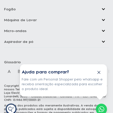
Fogão
Máquina de Lavar
Micro-ondas
Aspirador de pó
Glossário
A
B
C
D
E
F
G
H
I
J
K
Ajuda para comprar?
Fale com um Personal Shopper pelo whatsapp e
receba orientação especializada para escolher
Copyright Electrolux © 2026 — Todos os direitos reservados. Acesse
o produto ideal.
nossos
Termos e condições
e
Política de privacidade
Loja Electrolux Comércio virtual de eletrodomésticos LTDA Rua João
Lunardelli, 2205 - Cidade Industrial - Curitiba - PR - CEP: 81460-100
CNPJ: 13.986.197/0001-21
As fotos dos produtos são meramente ilustrativas. A venda dos
produtos publicados está sujeita a disponibilidade de estoque. Os
preços, promoções e formas de pagamento publicados em