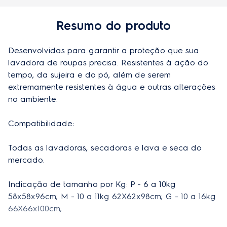
Largura do produto embalado
36 cm
Resumo do produto
Profundidade do produto embalado
36 cm
Desenvolvidas para garantir a proteção que sua 
Cor
Cinza
lavadora de roupas precisa. Resistentes à ação do 
Material
Tecido impermeável Flanelado
tempo, da sujeira e do pó, além de serem 
extremamente resistentes à água e outras alterações 
no ambiente.  

Especificações técnicas
Compatibilidade:

Origem
Importado
Todas as lavadoras, secadoras e lava e seca do 
Modelo
41036667
mercado. 

EAN-13
7896584072495
Indicação de tamanho por Kg: P - 6 a 10kg 
58x58x96cm; M - 10 a 11kg 62X62x98cm; G - 10 a 16kg 
66X66x100cm;
