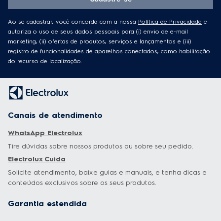
Ao se cadastrar, você concorda com a nossa
Política de Privacidade
e
autoriza o uso de seus dados pessoais para (i) envio de e-mail
marketing, (ii) ofertas de produtos, serviços e lançamentos e (iii)
registro de funcionalidades de aparelhos conectados, como habilitação
do recurso de localização.
Canais de atendimento
WhatsApp Electrolux
Tire dúvidas sobre nossos produtos ou sobre seu pedido.
Electrolux Cuida
Solicite atendimento, baixe guias e manuais, e tenha dicas e
conteúdos exclusivos sobre os seus produtos.
Garantia estendida