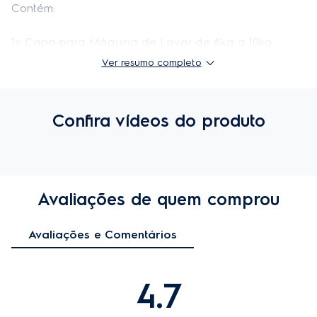
Contém: 

1x Capa para Máquina de Lavar de 6kg a 10kg 
(Tamanho P)
Ver resumo completo
Composição:
100% poliéster - Flanelado internamente / 100% filme de poli
Confira vídeos do produto
cloreto de vinila
Aplicação:
Todas as lavadoras, secadoras e lava e seca do mercado.
Indicação Kg
Avaliações de quem comprou
P - 6 a 10kg 58x58x96cm (LXPXA) M - 10 a 11kg 62X62x98cm
(LXPXA) G - 10 a 16kg 66X66x100cm (LXPXA)
Avaliações e Comentários
4.7