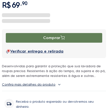
R$
69
,
90
Comprar
Verificar entrega e retirada
Desenvolvidas para garantir a proteção que sua lavadora de
roupas precisa. Resistentes à ação do tempo, da sujeira e do pó,
além de serem extremamente resistentes à água e outras
alterações no ambiente. Compatibilidade: Todas as lavadoras,
Confira mais detalhes do produto
secadoras e lava e seca do mercado. Indicação de tamanho
por Kg: P - 6 a 10kg 58x58x96cm; M - 10 a 11kg 62X62x98cm; G -
10 a 16kg 66X66x100cm; Contém: 1x Capa para Máquina de
Lavar de 6kg a 10kg (Tamanho P)
Receba o produto esperado ou devolvemos seu
dinheiro.