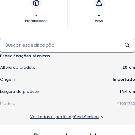
-
-
Profundidade
Peso
Especificações técnicas
Altura do produto
20 cm
Origem
Importado
Largura do produto
14,4 cm
Modelo
41051722
Altura do produto embalado
34 cm
Ver todas especificações técnicas
Aplicação
Lavadoras de alta pressão QWS1600 / QWS1650/
EWS1800 / EWS1850 / EWS1850P / EWS2250 /