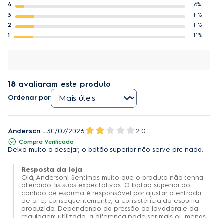
4
6%
3
11%
2
11%
Informações técnicas
1
11%
 01 Bico 01 Reservatório 600 ml
18
avaliaram este produto
Ordenar por
Anderson A.
30/07/2026
2.0
Compra Verificada
Deixa muito a desejar, o botão superior não serve pra nada.
Resposta da loja
Olá, Anderson! Sentimos muito que o produto não tenha
atendido às suas expectativas. O botão superior do
canhão de espuma é responsável por ajustar a entrada
de ar e, consequentemente, a consistência da espuma
produzida. Dependendo da pressão da lavadora e da
regulagem utilizada, a diferença pode ser mais ou menos