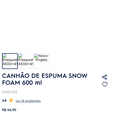
CANHÃO DE ESPUMA SNOW
FOAM 600 ml
41051722
3.9
18 avaliações
R$
66
,
90