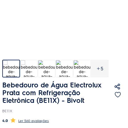
5
Bebedouro de Água Electrolux
Prata com Refrigeração
Eletrônica (BE11X)
- Bivolt
BE11X
4.0
560 avaliações