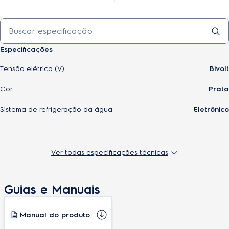
Especificações
Tensão elétrica (V)
Bivolt
Cor
Prata
Sistema de refrigeração da água
Eletrônico
Este Produto inclui
Ver todas especificações técnicas
Opções de temperatura
Natural e Gelada
Guias e Manuais
Capacidade de resfriamento (L/h)
0,2
Armazenamento água gelada (L)
0,8
Manual do produto