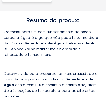
Temperatura média da água gelada
10°C
Resumo do produto
Especificações técnicas
Modelo
BE11X
Essencial para um bom funcionamento do nosso 
corpo, a água é algo que não pode faltar no dia a 
Altura do produto
44 cm
dia. Com o 
Bebedouro de Água Eletrônico 
Prata 
Largura do produto
29 cm
BE11X você vai se manter mais hidratado e 
refrescado o tempo inteiro.
Profundidade do produto
37,8 cm
Peso do produto
4,1 kg
Desenvolvido para proporcionar mais praticidade e 
Origem
Importado
comodidade para a sua rotina, o 
Be
bedouro de 
Água
 conta com fluxo contínuo e controlado, além 
Garantia do produto
1 ano
de três opções de temperatura para as diferentes 
Altura do produto embalado
47,8 cm
ocasiões.
Peso do produto embalado
5,1 kg