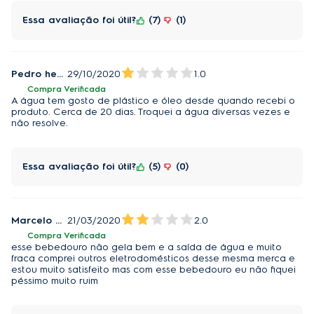
Essa avaliação foi útil?
7
1
Pedro henrique campos coutinho Moreira
29/10/2020
1.0
Compra Verificada
A água tem gosto de plástico e óleo desde quando recebi o
produto. Cerca de 20 dias. Troquei a água diversas vezes e
não resolve.
Essa avaliação foi útil?
5
0
Marcelo Gonçalves
21/03/2020
2.0
Compra Verificada
esse bebedouro não gela bem e a saída de água e muito
fraca comprei outros eletrodomésticos desse mesma merca e
estou muito satisfeito mas com esse bebedouro eu não fiquei
péssimo muito ruim