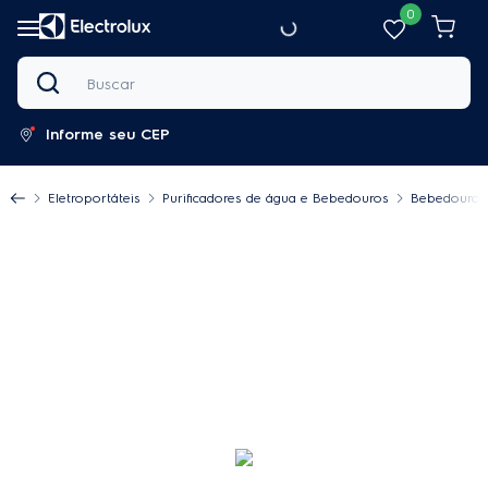
0
Buscar
Informe seu CEP
Eletroportáteis
Purificadores de água e Bebedouros
Bebedouro d