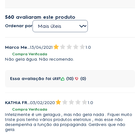
560
avaliaram este produto
Ordenar por
Marco Medis
13/04/2021
1.0
Compra Verificada
Não gela água. Não recomendo.
Essa avaliação foi útil?
10
0
KATHIA FRASSINETTI PALHANO DE OLIVEIRA
03/02/2020
1.0
Compra Verificada
Infelizmente é um gelagua , mas não gela nada . Fiquei muito
triste pois tenho vários produtos eletrolux , mas esse não
desempenha a função da propaganda. Geláveis que não
gela.