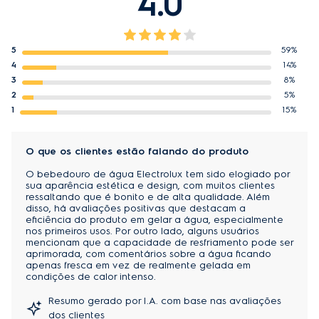
4.0
Perfurador de galão
Reponha o galão de forma fácil,
rápida e descomplicada - sem dores de cabeça.
5
59%
4
14%
3
8%
2
5%
1
15%
O que os clientes estão falando do produto
O bebedouro de água Electrolux tem sido elogiado por
sua aparência estética e design, com muitos clientes
ressaltando que é bonito e de alta qualidade. Além
disso, há avaliações positivas que destacam a
eficiência do produto em gelar a água, especialmente
nos primeiros usos. Por outro lado, alguns usuários
mencionam que a capacidade de resfriamento pode ser
aprimorada, com comentários sobre a água ficando
apenas fresca em vez de realmente gelada em
condições de calor intenso.
Resumo gerado por I.A. com base nas avaliações
dos clientes