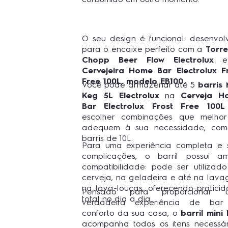
O seu design é funcional: desenvol
para o encaixe perfeito com a
Torr
Chopp Beer Flow Electrolux
Cervejeira Home Bar Electrolux F
Free 100L, modelo EB100.
Você pode armazenar até 5
barris 
Keg 5L Electrolux
na
Cerveja H
Bar Electrolux Frost Free 100L
escolher combinações que melho
adequem à sua necessidade, com
barris de 10L.
Para uma experiência completa e
complicações, o barril possui a
compatibilidade: pode ser utilizad
cerveja, na geladeira e até na lav
na lava-louças, oferecendo pratici
Pensado para proporcionar 
total no dia a dia.
verdadeira experiência de bar
conforto da sua casa, o
barril mini
acompanha todos os itens necessár