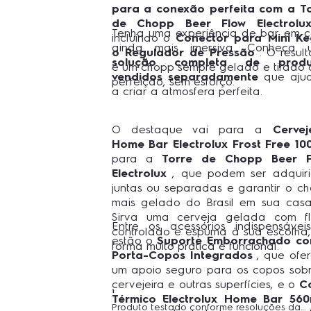
para a conexão perfeita com a T
de Chopp Beer Flow Electrolu
Tenha uma experiência de bar em 
incluindo o
Conector para Mini Ke
ainda mais imersiva. Conheça 
o Regulador de Pressão
. O resul
solução completa de produ
é um chopp sempre gelado e tirado
vendidos separadamente
que aju
perfeição, sem esforço.
a criar a atmosfera perfeita.
O destaque vai para a
Cervej
Home Bar Electrolux Frost Free 10
para a
Torre de Chopp Beer F
Electrolux
, que podem ser adquir
juntas ou separadas e garantir o c
mais gelado do Brasil em sua ca
Sirva uma cerveja gelada com f
Entre os acessórios indispensávei
controlado e espuma à sua escolha
estão o
Suporte Emborrachado co
forma muito prática e funcional.
Porta-Copos Integrados
, que ofe
um apoio seguro para os copos sob
cervejeira e outras superfícies, e o
C
¹
Térmico Electrolux Home Bar 560
Produto testado conforme resoluções da