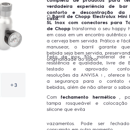
completa de produtos para te
verdadeira experiência de bar
conforto e descontração da 
O
Barril de Chopp Electrolux Mini
casa.
5L Inox com conectores para To
de Chopp
transforma o seu happy 
em casa em um encontro autêntico
a cerveja bem servida. Prático e fáci
manusear, o barril garante qu
bebida seja bem servida, preservan
Feito de inox 304, material de 
originalidade do sabor.
resistência e qualidade, livre de 
testado e aprovado confo
resoluções da ANVISA
, oferece 
1
a segurança para o contato 
3
bebidas, além de não alterar o sabor
Com
fechamento hermético
, pos
tampa rosqueável e colocação
silicone que evita
vazamentos. Pode ser fechad
consumido em outro momento.