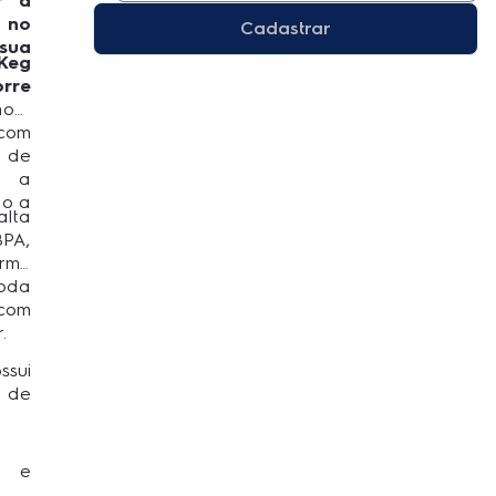
r a
 no
Cadastrar
sua
 Keg
rre
hour
 com
l de
e a
do a
alta
BPA,
rme
toda
com
.
sui
 de
o e