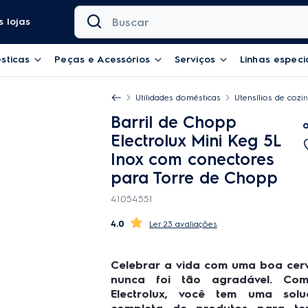
Buscar
 lojas
sticas
Peças e Acessórios
Serviços
Linhas especi
Utilidades domésticas
Utensílios de cozi
Barril de Chopp
Electrolux Mini Keg 5L
Inox com conectores
para Torre de Chopp
41054551
4.0
23 avaliações
Celebrar a vida com uma boa cer
nunca foi tão agradável. Co
Electrolux, você tem uma solu