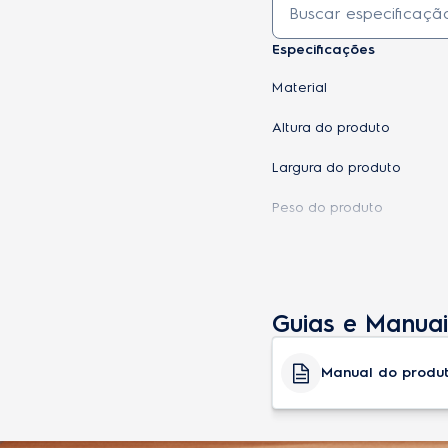
Especificações
Material
Altura do produto
Largura do produto
Peso do produto
Cor
Altura do produto embala
Guias e Manuai
Compatibilidade
Profundidade do produto
Manual do produ
Largura do produto emba