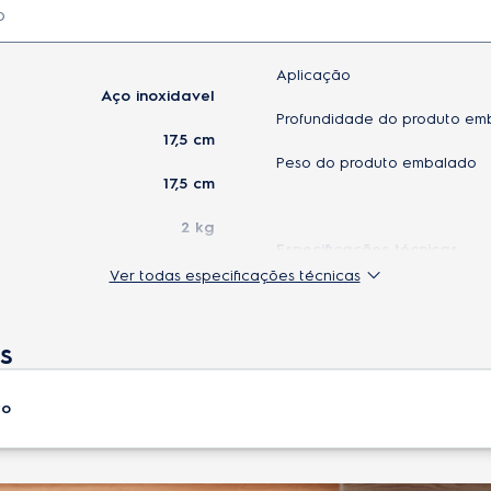
Aplicação
Aço inoxidavel
Profundidade do produto em
17,5 cm
Peso do produto embalado
17,5 cm
2 kg
Especificações técnicas
inox
Ver todas especificações técnicas
Origem
do
36,5 cm
Modelo
s
EB100 e EB10C
EAN-13
35 cm
to
Capacidade
lado
18 cm