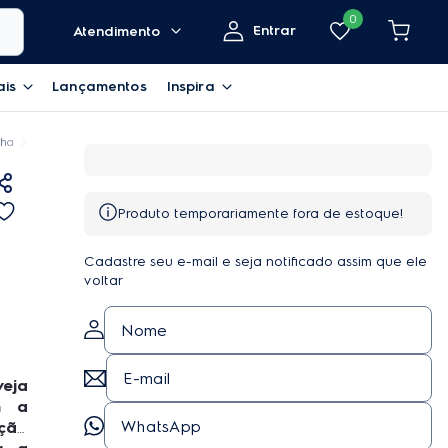
0
Entrar
Atendimento
ais
Lançamentos
Inspira
nha
Barril de Chopp Electrolux Mini Keg 5L Inox com conectores para Torr
Produto temporariamente fora de estoque!
Cadastre seu e-mail e seja notificado assim que ele
voltar
veja
m a
ção