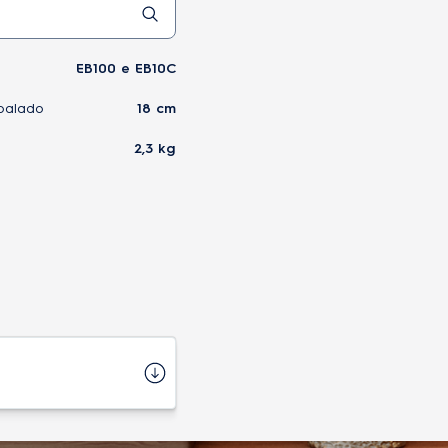
EB100 e EB10C
balado
18 cm
2,3 kg
Importado
GSELA03
7909569512005
5 L