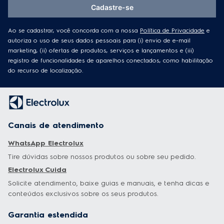
Cadastre-se
Ao se cadastrar, você concorda com a nossa
Política de Privacidade
e
autoriza o uso de seus dados pessoais para (i) envio de e-mail
marketing, (ii) ofertas de produtos, serviços e lançamentos e (iii)
registro de funcionalidades de aparelhos conectados, como habilitação
do recurso de localização.
Canais de atendimento
WhatsApp Electrolux
Tire dúvidas sobre nossos produtos ou sobre seu pedido.
Electrolux Cuida
Solicite atendimento, baixe guias e manuais, e tenha dicas e
conteúdos exclusivos sobre os seus produtos.
Garantia estendida