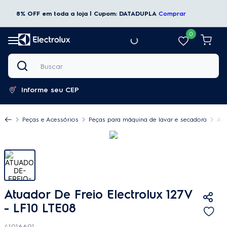
8% OFF em toda a loja | Cupom: DATADUPLA
Comprar
0
Buscar
Informe seu CEP
Peças e Acessórios
Peças para máquina de lavar e secadora
Atu
Atuador De Freio Electrolux 127V
- LF10 LTE08
41016691