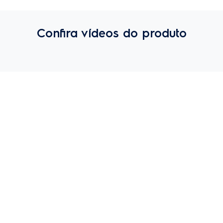
Confira vídeos do produto
Avaliações de quem comprou
Avaliações e Comentários
3.0
5
0%
4
0%
3
0%
2
0%