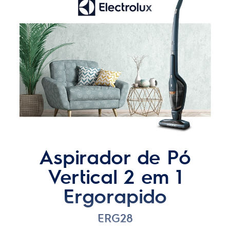
Acessórios Inclusos
Bocal para cantos e frestas
Capacidade total do reservatório (L)
0,42 L
Quantidade por caixa master
2
Reservatório transparente
Sim
Velocidades
2
Unidade de mão (2 em 1)
Sim
Potência da bateria (V)
18 V
Capacidade total do reservatório (ml)
420 ml
Filtro
HEPA
Duração da bateria em funcionamento na potência máxima
13 min
Duração da bateria em funcionamento na potência mínima
35 min