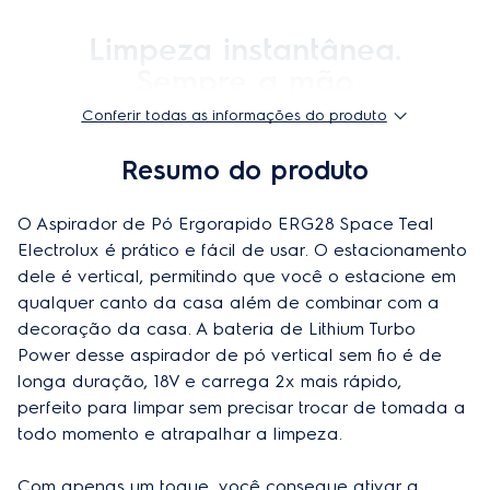
Este Produto inclui
Função 2 em 1
Sim
Conferir todas as informações do produto
Função BrushRollClean™
Sim
Resumo do produto
Bocal para pet™
Não
O Aspirador de Pó Ergorapido ERG28 Space Teal 
Electrolux é prático e fácil de usar. O estacionamento 
Especificações técnicas
dele é vertical, permitindo que você o estacione em 
qualquer canto da casa além de combinar com a 
Modelo
ERG28
decoração da casa. A bateria de Lithium Turbo 
Power desse aspirador de pó vertical sem fio é de 
Altura do produto
114,5 cm
longa duração, 18V e carrega 2x mais rápido, 
Largura do produto
26,5 cm
perfeito para limpar sem precisar trocar de tomada a 
todo momento e atrapalhar a limpeza.

Profundidade do produto
14,5 cm
Com apenas um toque, você consegue ativar a 
Peso do produto
3,6 kg