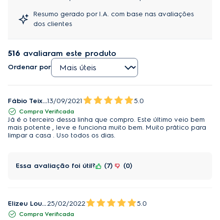
Resumo gerado por I.A. com base nas avaliações
Brush Roll CleanTM:
dos clientes
Com um simples toque de um pedal, a Tecnologia
Brush Roll Clean limpa e aspira da escova todos os
516
avaliaram este produto
cabelos e fibras nelas enroscado.
Ordenar por
Reservatório para pó de 420ml:
Capacidade de reservatório ideal para uma limpeza
Fábio Teixeira
13/09/2021
5.0
completa.
Compra Verificada
Já é o terceiro dessa linha que compro. Este último veio bem
Iluminação Frontal de LED:
mais potente , leve e funciona muito bem. Muito prático para
limpar a casa . Uso todos os dias.
Ideal para iluminar superfícies escuras, cantos e a
parte de trás dos móveis, dando maior visibilidade
das áreas a serem aspiradas.
Essa avaliação foi útil?
7
0
180° Easy Steer:
Bocal que oferece liberdade de movimento e permite
Elizeu Loureiro filho
25/02/2022
5.0
acesso a todos os cantos, sendo ergonômico e
Compra Verificada