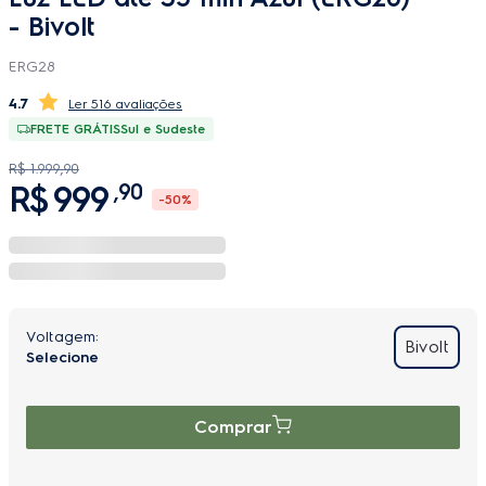
- Bivolt
ERG28
4.7
516 avaliações
FRETE GRÁTIS
Sul e Sudeste
R$
1
.
999
,
90
R$
999
,
90
-
50%
Bivolt
Comprar