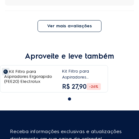
Ver mais avaliações
Aproveite e leve também
Kit Filtro para
Aspiradores
Ergorapido (FEE20)
R$
27
,
90
-26%
Electrolux
Receba informações exclusivas e atualizações
diretamente em sua caixa de entrada!