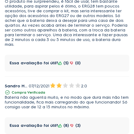
prático para utilizar.
O produto me surpreendeu, é fácil de usar, tem bastante
utilidade, para aspirar pelos é ótimo, o ERG28 tem poucos
acessórios, tive de comprar o kit, mas seria interessante ter
2 em 1, Unidade de mão:
opção dos acessórios do ERG27 ou de outros modelos. Só
achei que a bateria deixa a desejar para uma casa de dois
Aspirador vertical e de mão, sem fio, oferecendo
quartos. As vezes acaba antes de terminar o serviço. Poderia
versatilidade para todos os tipos de superfície.
ser como outros aparelhos à bateria, com a troca da bateria
para terminar o serviço. Uma dica interessante e fazer pausas
de 2 minutos a cada 3 ou 5 minutos de uso, a bateria dura
Filtragem Cyclonic:
mais.
Retém as impurezas do ar, protegendo sua família.
Essa avaliação foi útil?
5
0
Base para recarregar:
Mais conveniência enquanto seu Ergorapido
recarrega as energias.
Sandro Honório
07/12/2021
2.0
Tecnologia Bagless com Reservatório Transparente:
Compra Verificada
Bateria não aguenta muito, e no modo que dura mais não tem
Não utiliza saco para pó. Mais econômico e fácil de
funcionalidade, fica mais carregando do que funcionando! Só
consigo usar de 12 a 15 minutos no máximo.
limpar. Saiba a hora exata de esvaziar o recipiente
para pó transparente do seu Ergorapido.
Essa avaliação foi útil?
8
3