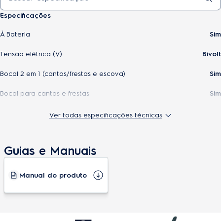
Especificações
À Bateria
Sim
Tensão elétrica (V)
Bivolt
Bocal 2 em 1 (cantos/frestas e escova)
Sim
Bocal para cantos e frestas
Sim
Cor
Space Steel
Ver todas especificações técnicas
Capacidade do recipiente ou barril
0,42 L
Guias e Manuais
Tipo de aspirador
Vertical
Estacionamento vertical (fica em pé sem a base)
Sim
Manual do produto
Tipo de bateria
Lithium 18V
Tempo aproximado para recarga (h)
4 horas