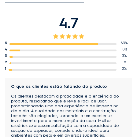
aspirador vertical ou de mão, para limpar toda a
casa e seu carro com praticidade.
4.7
Design Moderno:
Com estacionamento vertical, fácil de utilizar e
guardar. Combina com qualquer espaço sem
5
83%
comprometer a decoração do ambiente.
4
10%
3
3%
Bateria de Lithium Turbo Power:
2
1%
1
3%
Longa duração de até 35 minutos de bateria
utilizando a potência mínima e alto rendimento para
uma limpeza eficiente. Carrega 2x mais rápido, com
O que os clientes estão falando do produto
18V.
Os clientes destacam a praticidade e a eficiência do
produto, ressaltando que é leve e fácil de usar,
Filtro HEPA:
proporcionando uma boa experiência de limpeza no
dia a dia. A qualidade dos materiais e a construção
Sistema com filtro HEPA, que garante a remoção de
também são elogiadas, tornando-o um excelente
investimento para a manutenção da casa. Muitos
até 99,9% das impurezas, ácaros e fungos do
usuários expressam satisfação com a capacidade de
ambiente trazendo mais saúde para você e sua
sucção do aspirador, considerando-o ideal para
ambientes com pets e em diversas superfícies.
família.