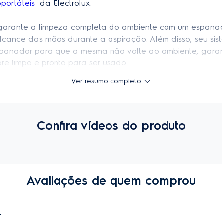
oportáteis
  da Electrolux.
garante a limpeza completa do ambiente com um espanado
cance das mãos durante a aspiração. Além disso, seu sis
spanador para que a mesma não volte ao ambiente, gara
re limpo e pronto para ser usado.
Ver resumo completo
 SILENT
st Magnet Silent possui uma construção que oferece mel
 com o ajuste para pisos frios, carpetes e tapetes, ele t
a em todos os pisos sem a necessidade de regular o tipo d
Confira vídeos do produto
das impurezas retornem ao ambiente deixando o ar muito
s respiratórias. Além disso, ele pode ser lavado para garan
Avaliações de quem comprou
o.
9M
do mercado doméstico, possibilitando aspirar muito mais 