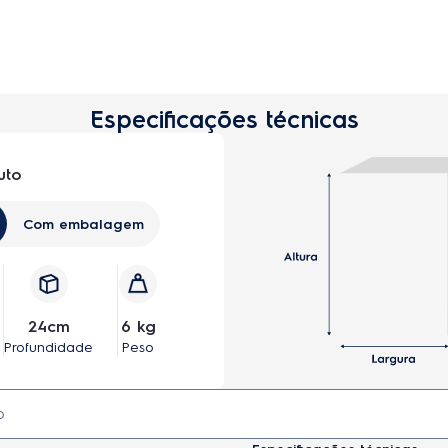
Especificações técnicas
uto
Com embalagem
24cm
6 kg
Profundidade
Peso