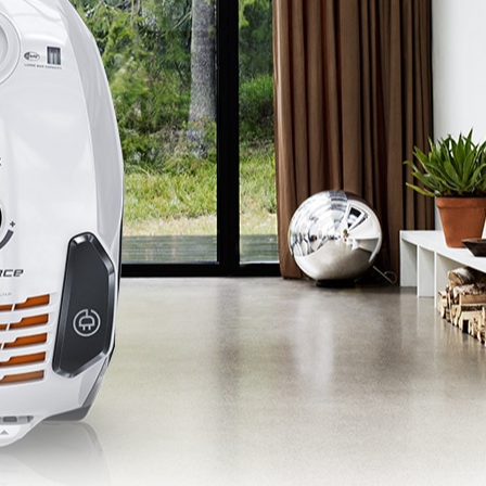
7 kg
balado
40 cm
o (m)
6 m
9,0m
o
59,6 cm