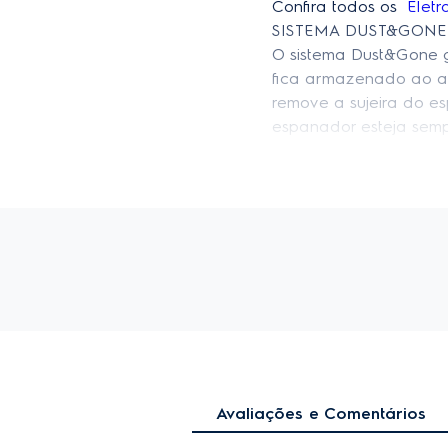
Confira todos os 
 Eletr
SISTEMA DUST&GONE
O sistema Dust&Gone 
fica armazenado ao al
remove a sujeira do e
espanador esteja semp
BOCAL DUST MAGNET
O bocal para Pisos Du
sucção. Além de contar
Automático que funcion
ajusta sozinho.
FILTRO HEPA LAVÁVEL
Impede que até 99,9% 
limpo, evitando doença
durabilidade do mesm
Avaliações e Comentários
ALCANCE TOTAL DE 
Um dos maiores cabos 