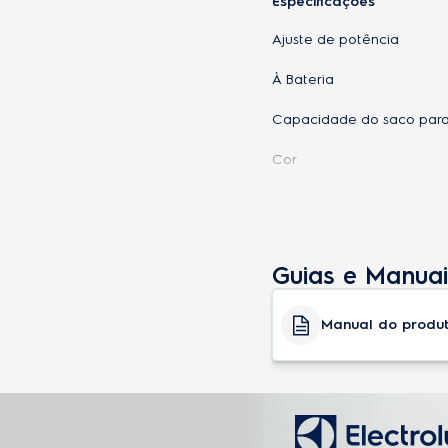
Especificações
Ajuste de potência
À Bateria
Capacidade do saco para 
Cor
Nível de ruído (dB)
Enrolador de cabo elétric
Guias e Manuai
Potência (W)
Tipo de aspirador
Manual do produ
Enrolador de cabo elétric
Indicador de saco coletor
Consumo de energia (kW/