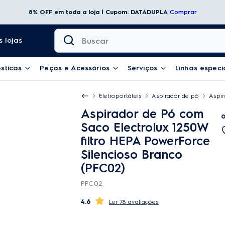
8% OFF em toda a loja | Cupom: DATADUPLA
Comprar
Buscar
 lojas
sticas
Peças e Acessórios
Serviços
Linhas especi
Eletroportáteis
Aspirador de pó
Aspir
Aspirador de Pó com
Saco Electrolux 1250W
filtro HEPA PowerForce
Silencioso Branco
(PFC02)
PFC02
4.6
78 avaliações