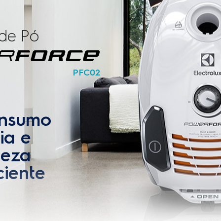
a (m)
1,7m
Peso do produto embalado
longador telescópico; bocal
Profundidade do produto em
ra pisos Dust Magnet Silent;
letrotástico e bocal 3 em 1:
Comprimento do cabo elétric
frestas, estofados e escova.
Alcance total (m)
rios
Sim
Largura do produto embalad