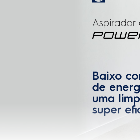
Comprimento da mangueir
Acessórios
Tubo pro
Inclusos
pa
espanador e
cantos e 
Compartimento de acessó