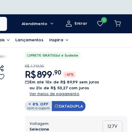
0
Entrar
Atendimento
ais
Lançamentos
Inspira
FRETE GRÁTIS
Sul e Sudeste
ador de Pó com Saco Electrolux 1250W filtro HEPA PowerForce Silencioso Bra
R$
1
.
719
,
90
R$
899
,
90
-
47%
em até
10
x de
R$
89
,
99
sem juros
ou
21
x de
R$
50
,
27
com juros
Ver meios de pagamento
+ 8% OFF
DATADUPLA
Copiar Cupom
com o cupom
127V