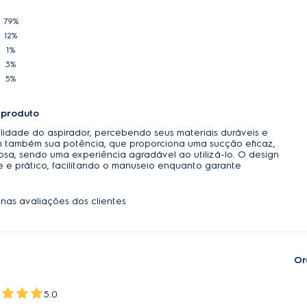
sidade de extensões.
79%
OLOGY
12%
1%
uma rotação de 360° e movimentação em qualquer direção
3%
do em algum lugar.
5%
ente e com grande poder de limpeza, mas com um menor 
 produto
lidade do aspirador, percebendo seus materiais duráveis e
ÊNCIA
am também sua potência, que proporciona uma sucção eficaz,
a, sendo uma experiência agradável ao utilizá-lo. O design
e todas as superfícies com economia de energia e sem dan
e e prático, facilitando o manuseio enquanto garante
 desde tapetes e carpetes, pisos frios e até mesmo cortinas
 DE 3,5L
nas avaliações dos clientes
e fácil de esvaziar, grande capacidade para pó reduzindo
eficiência do produto por mais tempo.
Or
 ELÉTRICO
nte com um simples toque, garantindo durabilidade do me
oduto.
5.0