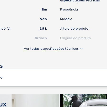
Especificações técnicas
Sim
Frequência
Não
Modelo
pó (L)
3,5 L
Altura do produto
Branco
Largura do produto
79dB (127V) e 80dB (220V)
Profundidade do produto
Ver todas especificações técnicas
o automático
Sim
Peso do produto
s
1250W
Wifi
Com Saco para pó
Origem
to
o
Sim
Garantia do produto
 de pó cheio
Sim
EAN-13
7896347147934 (127
h)
1,25kW/h
Altura do produto embalado