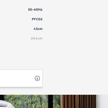
50-60Hz
PFC02
43cm
29,6cm
24cm
6 kg
Não
Importado
1 ano
V) / 7896347147941 (220V)
44cm