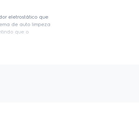
r eletrostático que
tema de auto limpeza
ntindo que o
hor vedação e poder de
ambém possui a função
e superfície, ele se
 mais saudável e
tir a eficiência e
longe sem trocar de