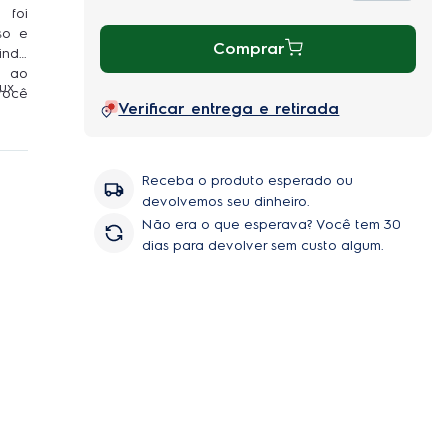
foi
so e
Comprar
dindo
e ao
ux.
você
Verificar entrega e retirada
.
tema
tema
Receba o produto esperado ou
a do
devolvemos seu dinheiro.
Não era o que esperava? Você tem 30
dias para devolver sem custo algum.
rador
item
nove
enos