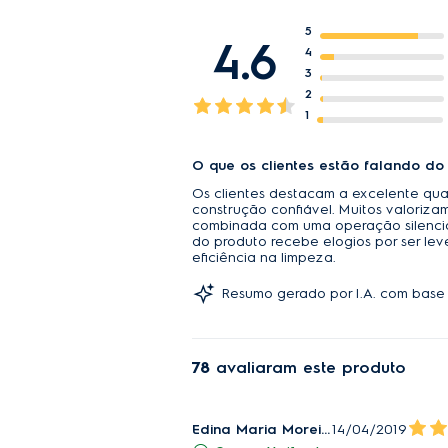
tomada e sem a neces
5
4.6
360° MOTION TECHN
4
3
Suas rodas permitem 
2
produto fique enrosca
1
1250W DE POTÊNCIA
Motor altamente efici
O que os clientes estão falando do
Os clientes destacam a excelente qua
REGULADOR DE POT
construção confiável. Muitos valoriz
combinada com uma operação silencios
Permite a aspiração d
do produto recebe elogios por ser lev
potência para aspirar,
eficiência na limpeza.
CAPACIDADE PARA PÓ
Resumo gerado por I.A. com base 
Reservatório prático 
do saco e mantendo a 
78
avaliaram este produto
ENROLADOR DE CABO
Enrola o cabo facilme
armazenamento do pr
Edina Maria Moreira Chaves maia
14/04/2019