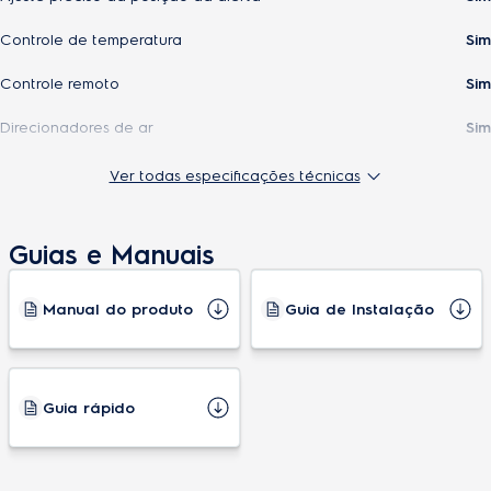
Controle de temperatura
Sim
Controle remoto
Sim
Direcionadores de ar
Sim
Display digital
Não
Ver todas especificações técnicas
Filtro de proteção ativa
Sim
Guias e Manuais
Filtro limpa fácil
Sim
Função auto
Sim
Manual do produto
Guia de Instalação
Função autolimpeza
Sim
Função liga/desliga display
Não
Guia rápido
Multi direcionador de ar
Sim
Recirculação de ar
Sim