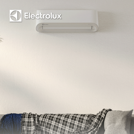
Saída regulável de ar
Sim
Timer
Sim
Timer digital 24 horas
Não
Timer regressivo
Sim
Tripla filtragem
Sim
Função autosense
Sim
Função dormir bem
Sim
Função ar-indireto
Sim
Função oscilar
Sim
Especificações técnicas