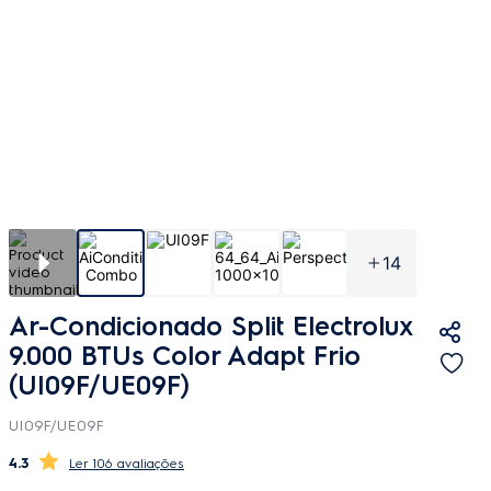
14
Ar-Condicionado Split Electrolux
9.000 BTUs Color Adapt Frio
(UI09F/UE09F)
UI09F/UE09F
4.3
106 avaliações