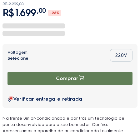
R$
2
.
299
,
00
R$
1
.
699
,
00
-
26%
220V
Comprar
Verificar entrega e retirada
Na frente um ar-condicionado e por trás um tecnologia de
ponta desenvolvida para o seu bem estar. Confira:
Apresentamos o aparelho de ar-condicionado totalmente
customizável, que se adapta à decoração da sua casa. Basta