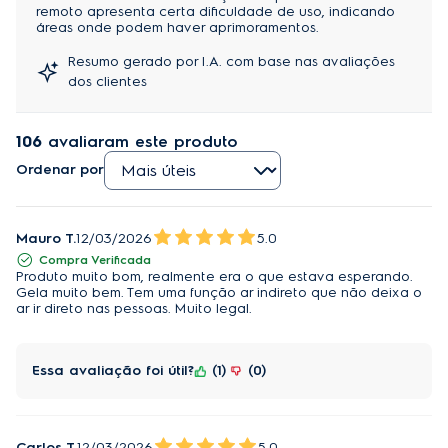
remoto apresenta certa dificuldade de uso, indicando
Tenha o controle com ajustes simples para que toda
áreas onde podem haver aprimoramentos.
Velocidade 4/3/2/1
Turbo/3/2/1
família, mantendo todos arejados.
Resumo gerado por I.A. com base nas avaliações
Quente/frio
Não
Auto Limpeza:
dos clientes
Remove automaticamente o excesso de umidade.
Temperatura Mín e Máx
16° a 30°C
106
avaliaram este produto
Auto Sense:
Alimentação de
Alimentação pode ser feita pela
Ordenar por
Energia
condensadora e/ou evaporadora.
Temperatura perfeita do ar trazendo conforto e
facilidade.
Conteúdo
Embalagem da interna: Unidade interna
Embalagem
(evaporadora), controle remoto e saco de
Mauro T.
12/03/2026
5.0
Sistema BlueTech:
acessórios. Embalagem da externa: Unidade
Compra Verificada
externa (condensadora).
Produto muito bom, realmente era o que estava esperando.
Acabamento contra corrosão e maior durabilidade.
Gela muito bem. Tem uma função ar indireto que não deixa o
ar ir direto nas pessoas. Muito legal.
EcoPlus
Não
Cor
Branco
Essa avaliação foi útil?
1
0
Eficiência EER
550 W/W
Tecnologia Inverter
Não
Carlos T.
12/03/2026
5.0