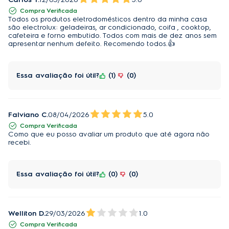
Compra Verificada
Tipo de gás
R32
Todos os produtos eletrodomésticos dentro da minha casa
são electrolux: geladeiras, ar condicionado, coifa , cooktop,
Vazão de Ar (m3/h)
570 / 520 / 440 / 280
cafeteira e forno embutido. Todos com mais de dez anos sem
apresentar nenhum defeito. Recomendo todos.👍
Tensão (V)
220
Garantia compressor
10 anos
Essa avaliação foi útil?
1
0
Bitola ou diâmetro da tubulação de Interligação
Ø3/8''
(lado sucção)
(9,52mm)
Falviano C.
08/04/2026
5.0
Serpentina de Cobre
Sim
Compra Verificada
Como que eu posso avaliar um produto que até agora não
recebi.
Bitola ou diâmetro da tubulação de interligação
Ø1/4''
(lado descarga)
(6.35mm)
Essa avaliação foi útil?
0
0
Função ventilar
Sim
Painel digital
Não
Welliton D.
29/03/2026
1.0
Conectividade
Não
Compra Verificada