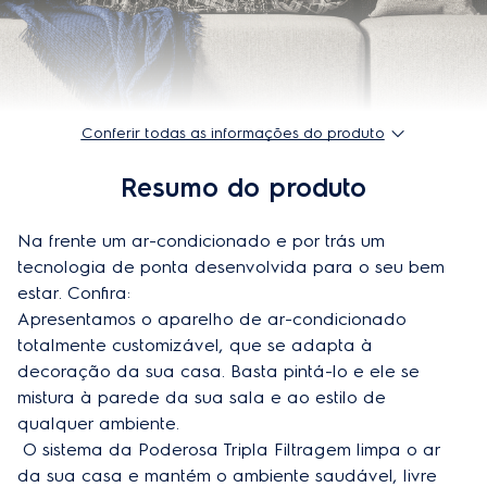
Instalação gratuita
Não
Classificação energética
E
Tipo de compressor
Compressor fixo
Conferir todas as informações do produto
Vazão (m3/h)
570 / 520 / 440 / 280
Resumo do produto
Corrente (A)
4.15
Garantia do produto
3 anos
Na frente um ar-condicionado e por trás um 
tecnologia de ponta desenvolvida para o seu bem 
Modelo
UI09F/UE09F
estar. Confira: 

Apresentamos o aparelho de ar-condicionado 
Frequência
60 Hz
totalmente customizável, que se adapta à 
Comprimento máximo de tubulação
15 m
decoração da sua casa. Basta pintá-lo e ele se 
mistura à parede da sua sala e ao estilo de 
Desnível máximo (m)
5
qualquer ambiente.

 O sistema da Poderosa Tripla Filtragem limpa o ar 
Bitola dos cabos (mm²) (alimentação)
1
da sua casa e mantém o ambiente saudável, livre 