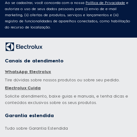
Ao se cadastrar, você concorda com a nossa
Política de Privacidade
e
autoriza o uso de seus dados pessoais para (i) envio de e-mail
marketing, (ii) ofertas de produtos, serviços e lançamentos e (iii)
registro de funcionalidades de aparelhos conectados, como habilitação
do recurso de localização.
Canais de atendimento
WhatsApp Electrolux
Tire dúvidas sobre nossos produtos ou sobre seu pedido.
Electrolux Cuida
Solicite atendimento, baixe guias e manuais, e tenha dicas e
conteúdos exclusivos sobre os seus produtos.
Garantia estendida
Tudo sobre Garantia Estendida