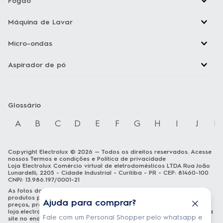
Fogão
Máquina de Lavar
Micro-ondas
Aspirador de pó
Glossário
A
B
C
D
E
F
G
H
I
J
K
Copyright Electrolux © 2026 — Todos os direitos reservados. Acesse
nossos
Termos e condições
e
Política de privacidade
Loja Electrolux Comércio virtual de eletrodomésticos LTDA Rua João
Lunardelli, 2205 - Cidade Industrial - Curitiba - PR - CEP: 81460-100
CNPJ: 13.986.197/0001-21
As fotos dos produtos são meramente ilustrativas. A venda dos
produtos publicados está sujeita a disponibilidade de estoque. Os
Ajuda para comprar?
preços, promoções e formas de pagamento publicados em
loja.electrolux.com.br
estão válidos exclusivamente para compra via
Fale com um Personal Shopper pelo whatsapp e
site no endereço mencionado. As especificações técnicas e