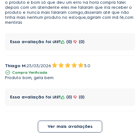
o produto e bom só que deu um erro na hora compra falei
Ciclo (frio/quente e frio)
Só Frio
depois com um atendente eles me falaram que iria receber o
produto e nunca mais falaram comigo,disseram até que não
tinha mais nenhum produto no estoque,agiram com má fé,com
mentiras
Essa avaliação foi útil?
0
0
Thiago M.
25/03/2026
5.0
Compra Verificada
Produto bom, gela bem.
Essa avaliação foi útil?
0
0
Ver mais avaliações