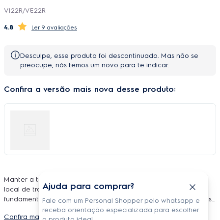
VI22R/VE22R
4.8
9 avaliações
Desculpe, esse produto foi descontinuado. Mas não se
preocupe, nós temos um novo para te indicar.
Confira a versão mais nova desse produto:
Manter a temperatura de um cômodo da sua casa ou do seu
Ajuda para comprar?
local de trabalho e economizar energia é um dos atributos
fundamentais que um
ar condicionado split Electrolux
precisa
Fale com um Personal Shopper pelo whatsapp e
garantir. O
ar condicionado split Electrolux 22.000 BTUS
é
receba orientação especializada para escolher
Confira mais detalhes do produto
capaz de atender a todos estes requisitos, já que possui a
o produto ideal.