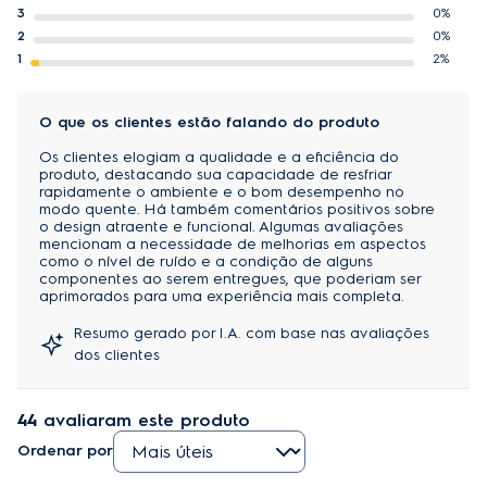
dúvidas, uma excelente opção de compra para o 
3
0%
Altura do produto embalado (unidade interna)
30,6 cm
consumidor exigente.
2
0%
Função ECO:
1
2%
economiza energia, adequando-se às variações de
Largura do produto embalado (unidade interna)
106,4 cm
temperatura corporal durante o sono.
Profundidade do produto embalado (unidade interna)
40 cm
Auto-limpeza:
O que os clientes estão falando do produto
evita a proliferação de odores e mofo, mantendo a qualidade
do ar em níveis elevados.
Os clientes elogiam a qualidade e a eficiência do
Peso do produto (unidade interna)
12,6 kg
produto, destacando sua capacidade de resfriar
Linha Ecoturbo:
rapidamente o ambiente e o bom desempenho no
Peso do produto embalado (unidade interna)
15,0 kg
garante alto rendimento do aparelho e economia de energia
modo quente. Há também comentários positivos sobre
elétrica.
o design atraente e funcional. Algumas avaliações
mencionam a necessidade de melhorias em aspectos
Peso do produto (unidade externa)
32,3 kg
Função Siga-Me:
como o nível de ruído e a condição de alguns
essa função permite que, através de um sensor presente no
componentes ao serem entregues, que poderiam ser
Peso do produto embalado (unidade externa)
32,9 kg
controle remoto, a temperatura desejada seja mantida onde o
aprimorados para uma experiência mais completa.
controle remoto estiver.
Quente/frio
Não
Resumo gerado por I.A. com base nas avaliações
Sistema de Filtragem do Ar:
dos clientes
retém até 99% dos fungos e bactérias, através dos filtros de
EcoPlus
Não
carvão e nylon, quando ativados.
Cor
Branco
44
avaliaram este produto
Ordenar por
Eficiência EER
3,24