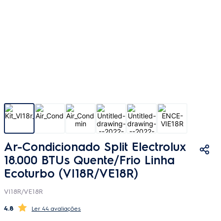
Ar-Condicionado Split Electrolux
18.000 BTUs Quente/Frio Linha
Ecoturbo (VI18R/VE18R)
VI18R/VE18R
4.8
44 avaliações