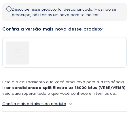
Desculpe, esse produto foi descontinuado. Mas não se
preocupe, nós temos um novo para te indicar.
Confira a versão mais nova desse produto:
Esse é o equipamento que você procurava para sua residência,
o
ar condicionado split Electrolux 18000 btus (VI18R/VE18R)
veio para superar tudo o que você conhece em termos de
avanços tecnológicos atuais e tudo com a garantia de uma alta
Confira mais detalhes do produto
eficiência energética e de operações. A
linha Ecoturbo
desse
ar condicionado split Electrolux
é um passo a frente da
concorrência e disponibiliza a função “Siga-me” que possui um
sensor no aparelho de controle remoto que facilita a
manutenção de temperatura direcionada para onde está