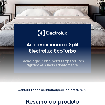
Multi direcionador de ar
Sim
Timer
Sim
Timer digital 24 horas
Sim
Timer regressivo
Sim
Tripla filtragem
Sim
Especificações técnicas
Instalação gratuita
Não
Classificação energética
A
Diâmetro da tubulação de interligação (lado sucção)
1/2"
Conferir todas as informações do produto
Diâmetro da tubulação de interligação (lado descarga)
1/4"
Resumo do produto