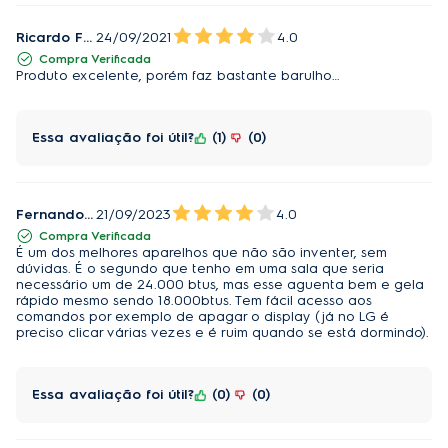
Ricardo Feltrim Seco
24/09/2021
4.0
Compra Verificada
Produto excelente, porém faz bastante barulho…
Essa avaliação foi útil?
1
0
Fernando Garcia
21/09/2023
4.0
Compra Verificada
É um dos melhores aparelhos que não são inventer, sem
dúvidas. É o segundo que tenho em uma sala que seria
necessário um de 24.000 btus, mas esse aguenta bem e gela
rápido mesmo sendo 18.000btus. Tem fácil acesso aos
comandos por exemplo de apagar o display (já no LG é
preciso clicar várias vezes e é ruim quando se está dormindo).
Essa avaliação foi útil?
0
0