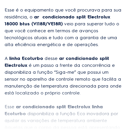
Linha
EcoTurbo
Esse é o equipamento que você procurava para sua 
Vazão (m3/h)
2000
residência, o 
ar  condicionado split Electrolux 
Corrente (A)
8,5
18000 btus (VI18R/VE18R)
 veio para superar tudo o 
que você conhece em termos de avanços 
Garantia do produto
1 ano
tecnológicos atuais e tudo com a garantia de uma 
alta eficiência energética e de operações.

EAN-13
7896584079692
Peso do produto embalado
Uni. ext. 32,9 kg / Uni. Int. 15,0 kg
A 
linha Ecoturbo
 desse 
ar condicionado split 
Electrolux
 é um passo a frente da concorrência e 
Frequência
60 Hz
disponibiliza a função “Siga-me” que possui um 
sensor no aparelho de controle remoto que facilita a 
Comprimento máximo de tubulação
15m
manutenção de temperatura direcionada para onde 
Desnível máximo (m)
5
está localizado o próprio controle.

Bitola dos cabos (mm²) (alimentação)
1,5
Esse 
ar condicionado split Electrolux linha 
Ecoturbo
 disponibiliza a função Eco inovadora por 
Produto substituto
2006076
ajustar as variações de temperatura ambiente 
Bitola dos cabos comando (mm²)
2,5
àquelas que o corpo da pessoa está apresentando 