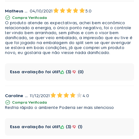
Tecnologia Inverter
Não
Matheus Venos Da
04/10/2021
5.0
Tipo de gás
Ecológico R410a
Compra Verificada
O produto atende as expectativas, achei bem econômico
relacionado a energia, o único ponto negativo, foi o controle
Vazão de Ar (m3/h)
2000
ter vindo bem arranhado, sem pilhas e com o visor bem
danificado, se quer veio embalado, a impressão que eu tive é
que foi jogado na embalagem do split sem se quer averiguar
se estava em boas condições, já que comprei um produto
novo, eu gostaria que não viesse nada danificado.
Phase Out
Produto Phase Out
Sim
Essa avaliação foi útil?
3
0
Caroline Danguy de
11/12/2021
4.0
Compra Verificada
Resfria rápido o ambiente Poderia ser mais silencioso
Essa avaliação foi útil?
3
1