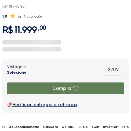
KI48F/KE48F
1.0
1 avaliação
R$
11
.
999
,
00
220V
Comprar
Verificar entrega e retirada
O
Ar-condicionado Cassete 48.000 BTUs Twin Inverter Frio