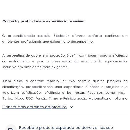
Conforto, praticidade e experiência premium
O ar-condicionado cassete Electrolux oferece conforto contínuo em
ambientes profissionais que exigem alto desempenho.
A serpentina de cobre e a proteção Bluefin contribuem para a eficiência
do resfriamento e para a preservação da estrutura do equipamento,
inclusive em ambientes mais exigentes.
Além disso, o controle remoto intuitivo permite ajustes precisos da
climatização, proporcionando uma experiência alinhada a projetos que
valorizam sofisticação, eficiência e bem-estar. Recursos como Modo
Turbo, Modo ECO, Função Timer e Reinicialização Automática ampliam o
controle da climatização e se adaptam à rotina do ambiente.
Confira mais detalhes do produto
Receba o produto esperado ou devolvemos seu