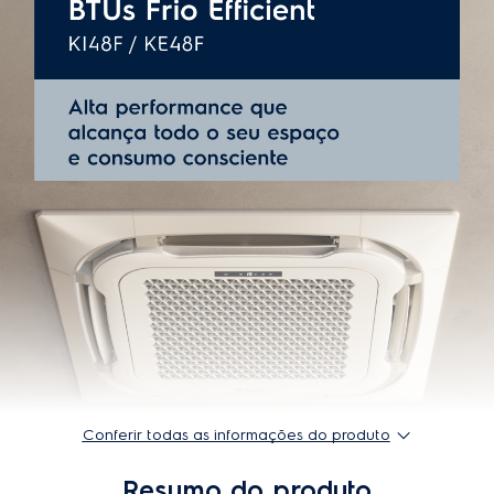
Instalação gratuita
Não
Frequência
60 Hz
Diâmetro da tubulação de interligação (lado
15,88 (lado
sucção)
sucção)
Cor
Branco
Tipo
Cassete
Corrente (A)
23 A
Garantia do produto
5 anos
Classificação energética
C
Dimensões produto unidade interna
28,8 cm x 84 cm x 84
(AxLxP)
cm
Conferir todas as informações do produto
Modelo
KI48F/KE48F
Resumo do produto