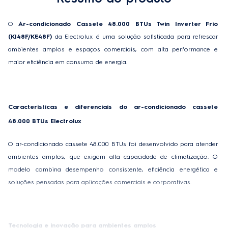
Dimensões produto unidade externa
80,5 cm x 97 cm x 39,5
(AxLxP)
cm
O 
Ar-condicionado Cassete 48.000 BTUs Twin Inverter Frio 
Dimensões produto embalado unidade
35,5 cm x 91,5 cm x
(KI48F/KE48F) 
da Electrolux é uma solução sofisticada para refrescar 
interna (AxLxP)
91,5 cm
ambientes amplos e espaços comerciais, com alta performance e 
maior eficiência em consumo de energia. 
Dimensões produto embalado unidade
88,5 cm x 110,5 cm x
externa (AxLxP)
49,5 cm
Comprimento máximo de tubulação
50 m
Características e diferenciais do ar-condicionado cassete 
Desnível máximo (m)
30 m
48.000 BTUs Electrolux 
Bitola dos cabos (mm²) (alimentação)
3×4 mm²
O ar-condicionado cassete 48.000 BTUs foi desenvolvido para atender 
ambientes amplos, que exigem alta capacidade de climatização. O 
Bitola dos cabos comando (mm²)
3×1,5 mm² + 2×0,75 mm²
modelo combina desempenho consistente, eficiência energética e 
Disjuntor de proteção (A)
26 A
soluções pensadas para aplicações comerciais e corporativas. 
Código comercial unidade externa - 220v
8048ELBA206
Código comercial unidade interna - 220v
8048ILBA206
Tecnologia e inovação para ambientes amplos 