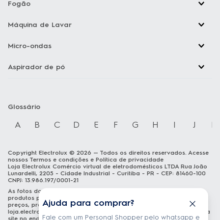
Também mantém o display desligado para maior
Fogão
economia.
Máquina de Lavar
Função timer
Programe o desligamento automático do seu ar-
Micro-ondas
condicionado para até 24 horas após o uso. Ajuda a
reduzir o consumo de energia, já que evita que o
Aspirador de pó
aparelho fique ligado desnecessariamente.
Reinício automático após queda de energia
Glossário
O produto retoma as funções anteriores ao ligar, para
sua comodidade.
A
B
C
D
E
F
G
H
I
J
K
Secagem Rápida
Copyright Electrolux © 2026 — Todos os direitos reservados. Acesse
Antes de desligar por completo, o produto remove a
nossos
Termos e condições
e
Política de privacidade
umidade para evitar mofo, bactérias e acúmulo de
Loja Electrolux Comércio virtual de eletrodomésticos LTDA Rua João
Lunardelli, 2205 - Cidade Industrial - Curitiba - PR - CEP: 81460-100
pó, reduzindo a manutenção.
CNPJ: 13.986.197/0001-21
As fotos dos produtos são meramente ilustrativas. A venda dos
Display em LED intuitivo
produtos publicados está sujeita a disponibilidade de estoque. Os
Ajuda para comprar?
preços, promoções e formas de pagamento publicados em
Facilita identificar a temperatura selecionada e o
loja.electrolux.com.br
estão válidos exclusivamente para compra via
Fale com um Personal Shopper pelo whatsapp e
site no endereço mencionado. As especificações técnicas e