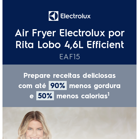
Especificações técnicas
Modelo
EAF15
Altura do produto
34,2 cm
Largura do produto
34,8 cm
Profundidade do produto
28,6 cm
Potência (W)
1400
Código comercial - 127V
5210AABR409
Origem
Importado
Altura do produto embalado
37,2 cm
Peso do produto embalado
4,3 kg