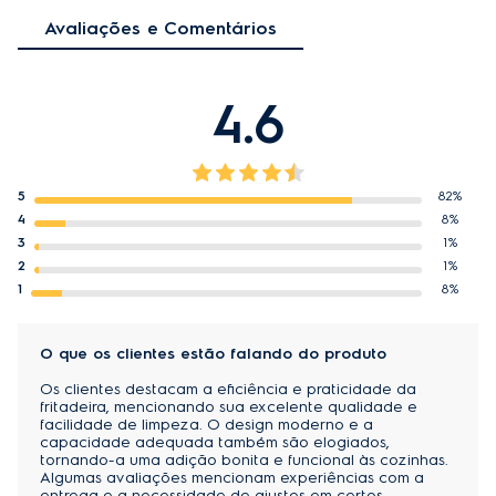
Rapidez para seus preparos.
Avaliações e Comentários
Indicador Luminoso de Funcionamento:
Indica quando a AirFryer está em operação,
4.6
permitindo maior segurança.
5
82%
4
8%
3
1%
2
1%
1
8%
O que os clientes estão falando do produto
Os clientes destacam a eficiência e praticidade da
fritadeira, mencionando sua excelente qualidade e
facilidade de limpeza. O design moderno e a
capacidade adequada também são elogiados,
tornando-a uma adição bonita e funcional às cozinhas.
Algumas avaliações mencionam experiências com a
entrega e a necessidade de ajustes em certos