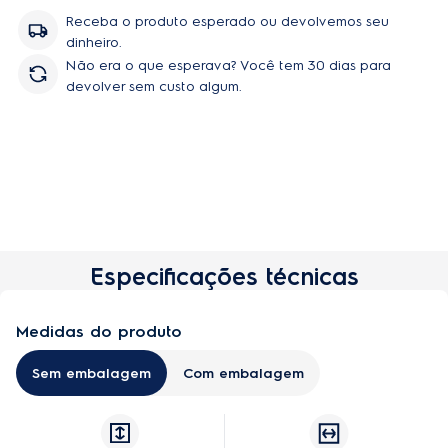
AirFryer (usando 2g de azeite de oliva). O resultado mostrou
Receba o produto esperado ou devolvemos seu
uma redução de 48,6% na gordura quando preparada no
dinheiro.
AirFryer.
Não era o que esperava? Você tem 30 dias para
²
devolver sem custo algum.
Testes realizados por um nutricionista, com isca de peixe
panado (250g de tilápia) e duas formas de preparação: fritura
convencional (usando 828g de óleo de girassol) e no AirFryer
(usando 2g de azeite de oliva). O resultado mostrou uma
redução de 89,4% na gordura quando preparada no AirFryer.
Especificações técnicas
Medidas do produto
Sem embalagem
Com embalagem