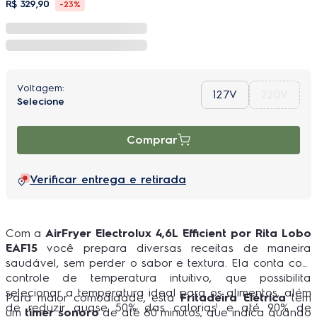
R$
329
,
90
-
23%
127V
220V
Comprar
Verificar entrega e retirada
Com a
AirFryer Electrolux 4,6L Efficient por Rita Lobo
EAF15
você prepara diversas receitas de maneira
saudável, sem perder o sabor e textura. Ela conta com
controle de temperatura intuitivo, que possibilita
selecionar a temperatura ideal para os alimentos, além
Para maior comodidade, esta
Fritadeira Elétrica
tem
de reduzir quase 50% das calorias¹ e até 90% de
um
timer sonoro
de até 60 minutos, que indica quando