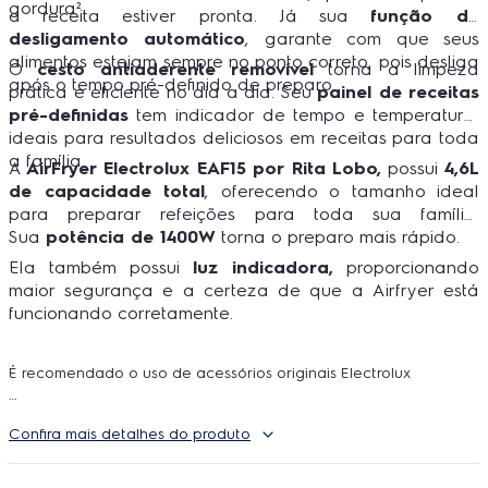
gordura².
a receita estiver pronta. Já sua
função de
desligamento automático
, garante com que seus
alimentos estejam sempre no ponto correto, pois desliga
O
cesto antiaderente removível
torna a limpeza
após o tempo pré-definido de preparo.
prática e eficiente no dia a dia. Seu
painel de receitas
pré-definidas
tem indicador de tempo e temperatura,
ideais para resultados deliciosos em receitas para toda
a família.
A
AirFryer Electrolux EAF15 por Rita Lobo,
possui
4,6L
de capacidade total
, oferecendo o tamanho ideal
para preparar refeições para toda sua família.
Sua
potência de 1400W
torna o preparo mais rápido.
Ela também possui
luz indicadora,
proporcionando
maior segurança e a certeza de que a Airfryer está
funcionando corretamente.
É recomendado o uso de acessórios originais Electrolux
¹
Confira mais detalhes do produto
Testes realizados por um nutricionista, com isca de peixe
empanado (250g de tilápia) e duas formas de preparação:
fritura convencional (usando 828g de óleo de girassol) e no