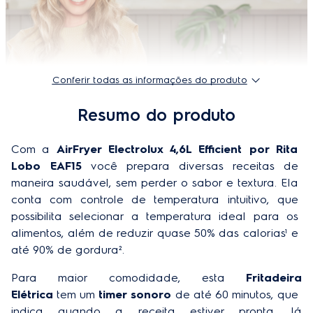
Profundidade do produto embalado
33 cm
Timer (min)
60
EAN-13
127V: 7896347196031 / 220v: 7896347196048
Conferir todas as informações do produto
Largura do produto embalado
33 cm
Resumo do produto
Código comercial - 220V
5210AABR509
Com a 
AirFryer Electrolux 4,6L Efficient por Rita 
Timer com aviso sonoro
Sim
Lobo EAF15
 você prepara diversas receitas de 
Frequência
60 Hz
maneira saudável, sem perder o sabor e textura. Ela 
conta com controle de temperatura intuitivo, que 
Desligamento automático
Sim
possibilita selecionar a temperatura ideal para os 
alimentos, além de reduzir quase 50% das calorias¹ e 
Luz indicadora de funcionamento
Sim
até 90% de gordura². 
Receitas
8D
Para maior comodidade, esta 
Fritadeira 
Comprimento do cabo elétrico (m)
0.8
Elétrica
 tem um 
timer sonoro
 de até 60 minutos, que 
indica quando a receita estiver pronta. Já 