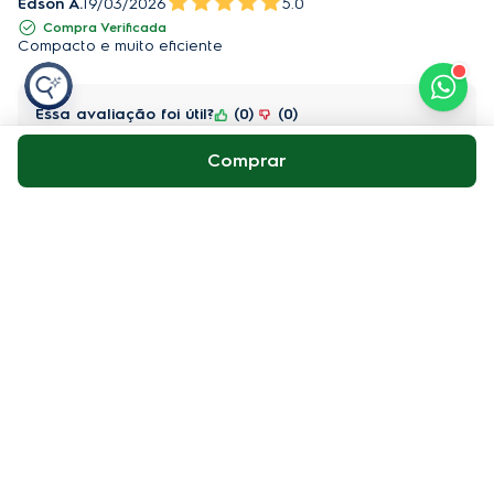
Edson A.
19/03/2026
5.0
Compra Verificada
Compacto e muito eficiente
Essa avaliação foi útil?
0
0
Comprar
Alessandra T.
18/03/2026
5.0
Compra Verificada
Excelente! Gosto muito! Prática, potente e no tamanho ideal!
Essa avaliação foi útil?
0
0
Cristina O.
11/03/2026
5.0
Compra Verificada
Muito linda,chegou bem rápido sou cliente Electrolux a muitos
anos,adoro os produtos dessa marca. Não tenho nada a
reclamar 😍