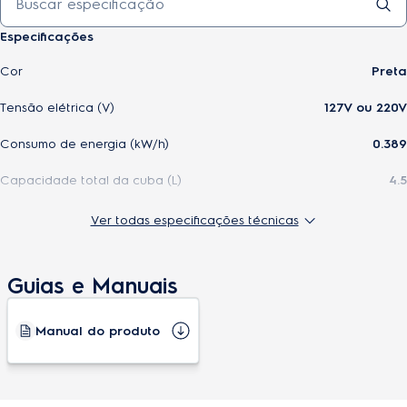
Especificações
Cor
Preta
Tensão elétrica (V)
127V ou 220V
Consumo de energia (kW/h)
0.389
Capacidade total da cuba (L)
4.5
Cesto removível
Sim
Ver todas especificações técnicas
Cesto antiaderente
Sim
Guias e Manuais
Tipo de painel
Mecânico
Controle interativo de temperatura
80°C a 200°C
Manual do produto
Função pré aquecer
Não
Capacidade total do cesto (L)
3,2L