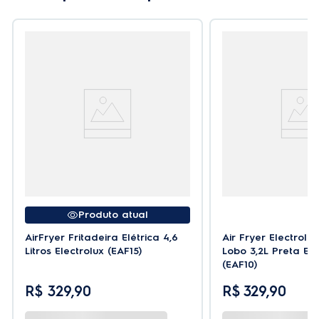
na gordura quando preparada no AirFryer.
Alimentos saborosos e saudáveis:
Até 90% menos gordura¹ e quase 50% menos
calorias². ¹Testes realizados por um nutricionista, com
isca de peixe empanado (250g de tilápia) e duas
formas de preparação
Sustentabilidade ao diminuir descarte de óleo:
Ao preparar as receitas na AirFryer, você deixa de
descartar até 24L de óleo por ano² ²Considerando o
consumo de 24 pacotes de 500g de batata frita por
ano. É necessário utilizar 1L de óleo para fritar um
pacote de 500g de forma convencional, mas
Produto atual
utilizando a AirFryer,apenas 25ml.
AirFryer Fritadeira Elétrica 4,6
Air Fryer Electrolux
Litros Electrolux (EAF15)
Lobo 3,2L Preta Eff
Capacidade total de 4,5L:
(EAF10)
Tamanho ideal para suas receitas.
R$
329
,
90
R$
329
,
90
Timer Sonoro com Desligamento Automático: