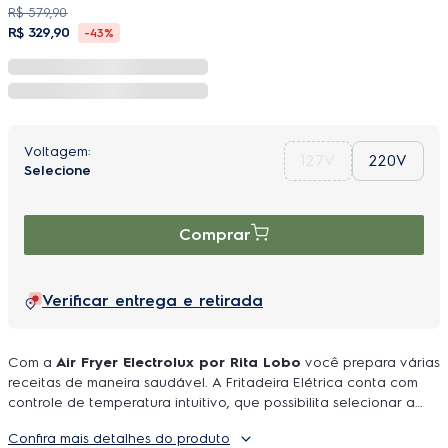
R$
579
,
90
R$
329
,
90
-
43%
127V
220V
Comprar
Verificar entrega e retirada
Com a
Air Fryer Electrolux por Rita Lobo
você prepara várias
receitas de maneira saudável. A Fritadeira Elétrica conta com
controle de temperatura intuitivo, que possibilita selecionar a
temperatura ideal e garante a segurança de que os alimentos
Confira mais detalhes do produto
estejam sempre no ponto, além de reduzir até 50% das calorias¹