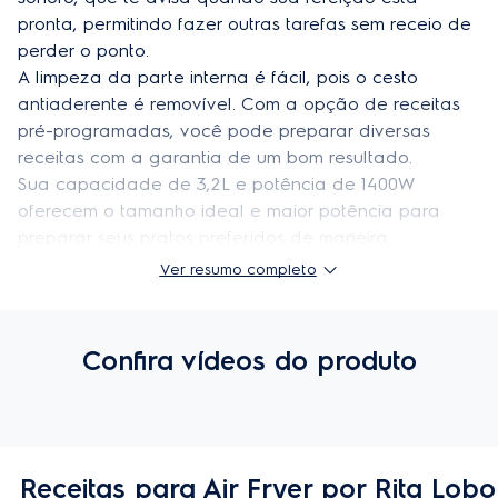
pronta, permitindo fazer outras tarefas sem receio de 
perder o ponto.  

A limpeza da parte interna é fácil, pois o cesto 
antiaderente é removível. Com a opção de receitas 
pré-programadas, você pode preparar diversas 
receitas com a garantia de um bom resultado.  

Sua capacidade de 3,2L e potência de 1400W 
oferecem o tamanho ideal e maior potência para 
preparar seus pratos preferidos de maneira 
saudável!  

Ver resumo completo
Aproveite e adquira sua 
Air fryer Electrolux por 
Rita Lobo
, que deixa sua cozinha mais bonita e 
prepara suas comidas deliciosamente! 

Confira vídeos do produto
Controle de temperatura intuitivo:
Permite selecionar a temperatura de forma simples,
garantindo segurança de ter seus alimentos
Receitas para Air Fryer por Rita Lobo
preparados sempre na temperatura correta.