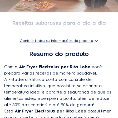
Timer (min)
30
Produto substituto
2004034
EAN-13
7896347181624
Largura do produto embalado
32,3 cm
Conferir todas as informações do produto
Frequência
60 Hz
Resumo do produto
Desligamento automático
Sim
Com a 
Air Fryer Electrolux por Rita Lobo
 você 
prepara várias receitas de maneira saudável.  

A Fritadeira Elétrica conta com controle de 
temperatura intuitivo, que possibilita selecionar a 
temperatura ideal e garante a segurança de que os 
alimentos estejam sempre no ponto, além de reduzir 
até 50% das calorias¹ e até 90% de gordura².  

Essa 
Air Fryer Electrolux por Rita Lobo
 possui timer 
sonoro, que te avisa quando sua refeição está 