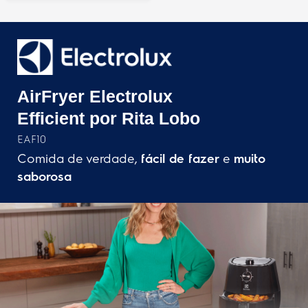
Modelo
EAF10
Altura do produto
33,7 cm
Largura do produto
29 cm
Profundidade do produto
39,4 cm
Peso do produto
5,5 kg
Potência (W)
1400
Origem
Importado
Garantia do produto
1 ano
Altura do produto embalado
37,3 cm
Peso do produto embalado
6,0 kg
Profundidade do produto embalado
32,3 cm