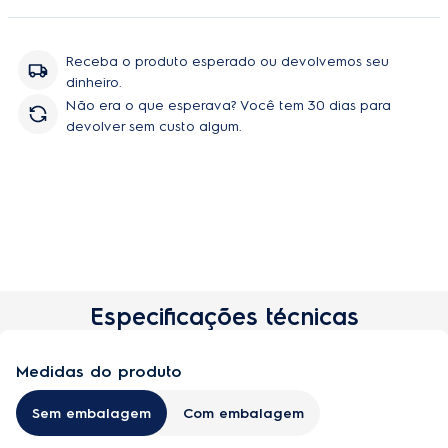
e até 90% de gordura². Essa
Air Fryer Electrolux por Rita
Lobo
possui timer sonoro, que te avisa quando sua refeição
está pronta, permitindo fazer outras tarefas sem receio de
Receba o produto esperado ou devolvemos seu
perder o ponto. A limpeza da parte interna é fácil, pois o cesto
dinheiro.
antiaderente é removível. Com a opção de receitas pré-
Não era o que esperava? Você tem 30 dias para
programadas, você pode preparar diversas receitas com a
devolver sem custo algum.
garantia de um bom resultado. Sua capacidade de 3,2L e
potência de 1400W oferecem o tamanho ideal e maior potência
para preparar seus pratos preferidos de maneira saudável!
Aproveite e adquira sua
Air fryer Electrolux por Rita Lobo
,
que deixa sua cozinha mais bonita e prepara suas comidas
deliciosamente!
Especificações técnicas
Comprar
Medidas do produto
Sem embalagem
Com embalagem