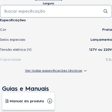
Especificações
Cor
Preta
Selos especiais
Lançamento
Tensão elétrica (V)
127V ou 220V
Capacidade
3,2L
Cesto antiaderente
Sim
Ver todas especificações técnicas
Tipo de painel
Mecânico
Guias e Manuais
Capacidade total do cesto (L)
3,2L
Manual do produto
Especificações técnicas