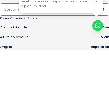
receba orientação especializada para escolher
o produto ideal.
Especificações técnicas
Compatibilidade
ERB44
Altura do produto
5 cm
Origem
Importado
Modelo
41054228
Largura do produto
18 cm
Ver todas especificações técnicas
EAN-13
7909569505441
Profundidade do produto
5 cm
Peso do produto
0,043 kg
Peso do produto embalado
0,053 kg