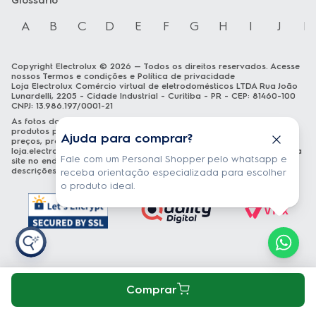
Glossário
A
B
C
D
E
F
G
H
I
J
K
Copyright Electrolux © 2026 — Todos os direitos reservados. Acesse
nossos
Termos e condições
e
Política de privacidade
Loja Electrolux Comércio virtual de eletrodomésticos LTDA Rua João
Lunardelli, 2205 - Cidade Industrial - Curitiba - PR - CEP: 81460-100
CNPJ: 13.986.197/0001-21
As fotos dos produtos são meramente ilustrativas. A venda dos
produtos publicados está sujeita a disponibilidade de estoque. Os
Ajuda para comprar?
preços, promoções e formas de pagamento publicados em
loja.electrolux.com.br
estão válidos exclusivamente para compra via
Fale com um Personal Shopper pelo whatsapp e
site no endereço mencionado. As especificações técnicas e
descrições estão sujeitas a alterações sem aviso prévio.
receba orientação especializada para escolher
o produto ideal.
Comprar