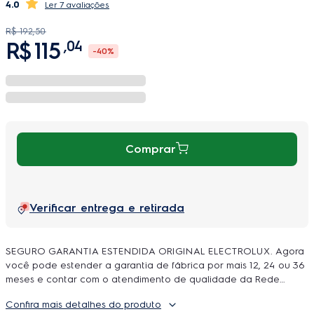
4.0
7 avaliações
R$
192
,
50
R$
115
,
04
-
40%
Comprar
Verificar entrega e retirada
SEGURO GARANTIA ESTENDIDA ORIGINAL ELECTROLUX. Agora
você pode estender a garantia de fábrica por mais 12, 24 ou 36
meses e contar com o atendimento de qualidade da Rede
Autorizada Electrolux. O uso é ilimitado e durante a cobertura
Confira mais detalhes do produto
podem ser feitos quantos reparos forem necessarios, incluindo