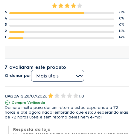
5
71%
4
0%
3
0%
2
14%
1
14%
7
avaliaram este produto
Ordenar por
UÁGDA G.
28/07/2026
1.0
Compra Verificada
Demora muito para dar um retorno estou esperando a 72
horas e até agora nada lembrando que estou esperando mais
de 72 horas úteis e sem retorno deles nem e-mail
Resposta da loja