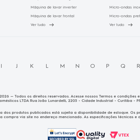
Máquina de lavar inverter
Micro-ondas ino
Máquina de lavar frontal
Micro-ondas pre
Ver tudo
Ver tudo
I
J
K
L
M
N
O
P
Q
 2026 — Todos os direitos reservados. Acesse nossos Termos e condições e 
domésticos LTDA Rua João Lunardelli, 2205 - Cidade Industrial - Curitiba - P
nda dos produtos publicados está sujeita a disponibilidade de estoque. O
a compra via site no endereço mencionado. As especificações técnicas e de