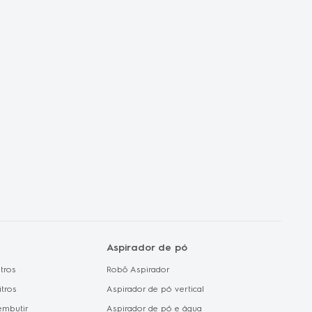
orporativas
dades de Carrera
ux no mundo
de Privacidade e
 de Dados
de Cookie
Aspirador de pó
tros
Robô Aspirador
itros
Aspirador de pó vertical
embutir
Aspirador de pó e água