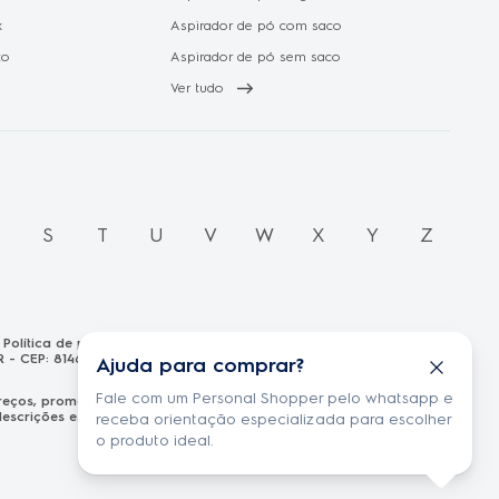
x
Aspirador de pó com saco
to
Aspirador de pó sem saco
Ver tudo
R
S
T
U
V
W
X
Y
Z
Política de privacidade
R - CEP: 81460-100 CNPJ: 13.986.197/0001-21
Ajuda para comprar?
Fale com um Personal Shopper pelo whatsapp e
s preços, promoções e formas de pagamento publicados em
scrições estão sujeitas a alterações sem aviso prévio.
receba orientação especializada para escolher
o produto ideal.