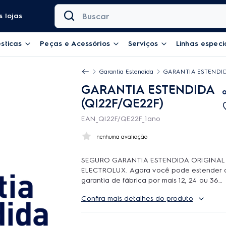
Buscar
 lojas
sticas
Peças e Acessórios
Serviços
Linhas especi
Garantia Estendida
GARANTIA ESTENDIDA
GARANTIA ESTENDIDA
(QI22F/QE22F)
EAN_QI22F/QE22F_1ano
nenhuma avaliação
SEGURO GARANTIA ESTENDIDA ORIGINAL
ELECTROLUX. Agora você pode estender 
garantia de fábrica por mais 12, 24 ou 36
meses e contar com o atendimento de
Confira mais detalhes do produto
qualidade da Rede Autorizada Electrolux.
uso é ilimitado e durante a cobertura pod
ser feitos quantos reparos forem necessario