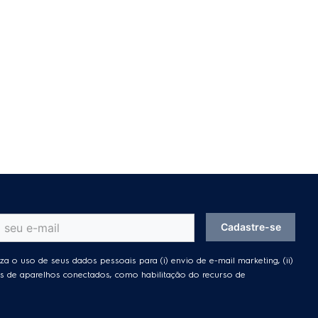
Cadastre-se
za o uso de seus dados pessoais para (i) envio de e-mail marketing, (ii)
ades de aparelhos conectados, como habilitação do recurso de