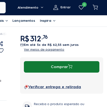
0
Entrar
Atendimento
ais
Lançamentos
Inspira
 (QI22F/QE22F)
R$
312
,
76
em até
5
x de
R$
62
,
55
sem juros
Ver meios de pagamento
Comprar
a
Verificar entrega e retirada
 O
em
Receba o produto esperado ou
s,