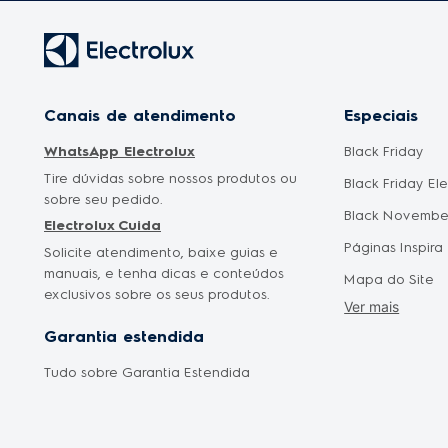
Canais de atendimento
Especiais
WhatsApp Electrolux
Black Friday
Tire dúvidas sobre nossos produtos ou
Black Friday El
sobre seu pedido.
Black Novembe
Electrolux Cuida
Páginas Inspira
Solicite atendimento, baixe guias e
manuais, e tenha dicas e conteúdos
Mapa do Site
exclusivos sobre os seus produtos.
Ver mais
Cyber Monday
Garantia estendida
Saldão Eletrod
Tudo sobre Garantia Estendida
Promoção Mês 
Oferta Dia das
Oferta Dia dos 