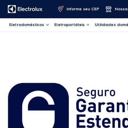
Informe seu CEP
Nossas
Eletrodomésticos
Eletroportáteis
Utilidades domé