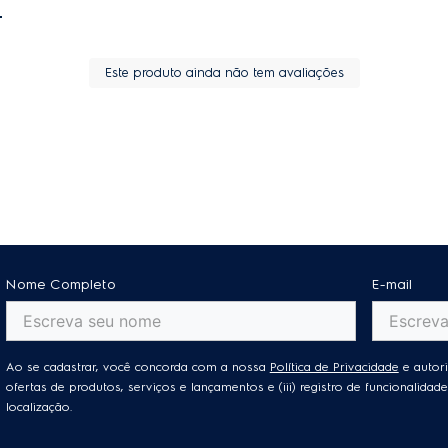
Este produto ainda não tem avaliações
Nome Completo
E-mail
Ao se cadastrar, você concorda com a nossa
Política de Privacidade
e autori
ofertas de produtos, serviços e lançamentos e (iii) registro de funcionalid
localização.