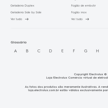
Geladeira Duplex
Fogão de embutir
Geladeira Side by Side
Fogão inox
Ver tudo
Ver tudo
Glossário
A
B
C
D
E
F
G
H
Copyright Electrolux ©
Loja Electrolux Comércio virtual de eletro
As fotos dos produtos são meramente ilustrativas. A ve
loja.electrolux.com.br
estão válidos exclusivamente par