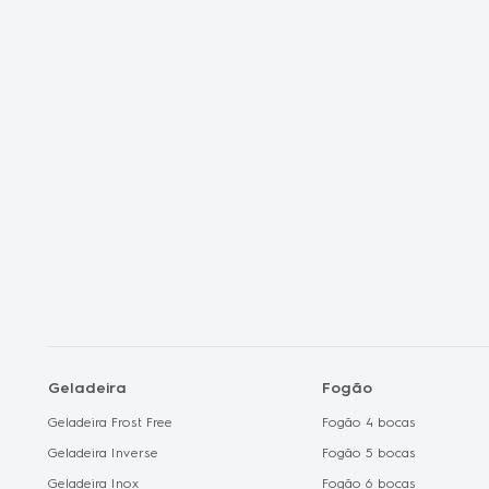
Frete Grátis
Liquidação Fan
Shopclub
Electrolux no C
Geladeira
Fogão
Geladeira Frost Free
Fogão 4 bocas
Geladeira Inverse
Fogão 5 bocas
Geladeira Inox
Fogão 6 bocas