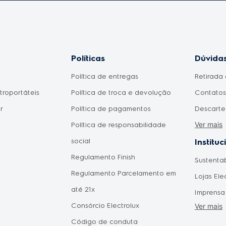
Políticas
Dúvidas
Política de entregas
Retirada 
etroportáteis
Política de troca e devolução
Contatos 
r
Política de pagamentos
Descarte
Ver mais
Política de responsabilidade
Meu prod
social
Como fic
Instituc
Regulamento Finish
pagament
Sustenta
omésticos
Regulamento Parcelamento em
aprovad
Lojas Ele
do Consumidor
até 21x
Disponib
Imprensa
 Mães
Consórcio Electrolux
Agendam
Ver mais
Forneced
Pais
Código de conduta
Seja um 