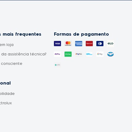
 mais frequentes
Formas de pagamento
em loja
da assistência técnica?
 consciente
uto não chegou?
o sabendo que o
ional
o do meu pedido foi
bilidade
o?
ctrolux
ilidade de produtos?
ento de entrega?
ores
autorizado