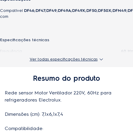
Compatível
DF46;DF47;DF49;DF49A;DF49X;DF50;DF50X;DFN49;
com
Especificações técnicas
Frequência
60 Hz
Ver todas especificações técnicas
Origem
Importado
EAN-13
7909569192801
Resumo do produto
Modelo
41057043
Rede sensor Motor Ventilador 220V, 60Hz para 
Voltagem
220V
refrigeradores Electrolux.

Dimensões (cm): 7,1x6,1x7,4

Compatibilidade: 