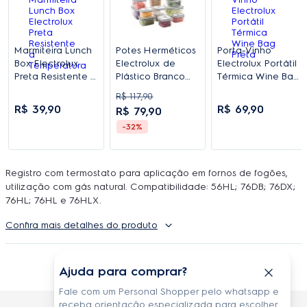
Marmiteira Lunch
Potes Herméticos
Porta-Vinho
Box Electrolux
Electrolux de
Electrolux Portátil
Preta Resistente a
Plástico Branco
Térmica Wine Bag
Temperatura
Retangular com
Preta
R$
117
,
90
10 Unidades
R$
39
,
90
R$
69
,
90
R$
79
,
90
-32%
Registro com termostato para aplicação em fornos de fogões,
utilização com gás natural. Compatibilidade: 56HL; 76DB; 76DX;
76HL; 76HL e 76HLX.
Confira mais detalhes do produto
Ajuda para comprar?
Fale com um Personal Shopper pelo whatsapp e
receba orientação especializada para escolher