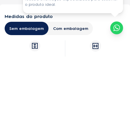
Especificações técnicas
o produto ideal.
Medidas do produto
Sem embalagem
Com embalagem
-
-
Altura
Largura
-
0,348 kg
Profundidade
Peso