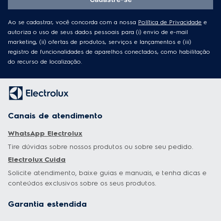
Ao se cadastrar, você concorda com a nossa
Política de Privacidade
e
autoriza o uso de seus dados pessoais para (i) envio de e-mail
marketing, (ii) ofertas de produtos, serviços e lançamentos e (iii)
registro de funcionalidades de aparelhos conectados, como habilitação
do recurso de localização.
Canais de atendimento
WhatsApp Electrolux
Tire dúvidas sobre nossos produtos ou sobre seu pedido.
Electrolux Cuida
Solicite atendimento, baixe guias e manuais, e tenha dicas e
conteúdos exclusivos sobre os seus produtos.
Garantia estendida