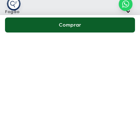
Fogão
Máquina de Lavar
Micro-ondas
Aspirador de pó
Glossário
A
B
C
D
E
F
G
H
I
J
K
Copyright Electrolux © 2026 — Todos os direitos reservados. Acesse
nossos
Termos e condições
e
Política de privacidade
Loja Electrolux Comércio virtual de eletrodomésticos LTDA Rua João
Lunardelli, 2205 - Cidade Industrial - Curitiba - PR - CEP: 81460-100
CNPJ: 13.986.197/0001-21
As fotos dos produtos são meramente ilustrativas. A venda dos
produtos publicados está sujeita a disponibilidade de estoque. Os
preços, promoções e formas de pagamento publicados em