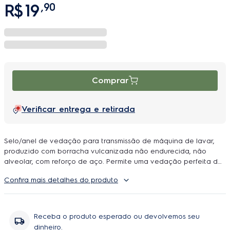
R$
19
,
90
Comprar
Verificar entrega e retirada
Selo/anel de vedação para transmissão de máquina de lavar,
produzido com borracha vulcanizada não endurecida, não
alveolar, com reforço de aço. Permite uma vedação perfeita da
transmissão da máquina de lavar, com um excelente custo-
Confira mais detalhes do produto
benefício, além de funcionalidade e segurança.
COMPATIBILIDADE Máquinas de lavar LT10B, LT11F, LTC10, LTD11,
LTE09, LTP10, LUC10, LB12Q, LBT12, LF75, LF80, LQ75, LT10B, LT11F,
LT12, LTC10, LTC12, LTD11, LTE12, LTP10, LTR10, LTR12, e LTS12.
Receba o produto esperado ou devolvemos seu
dinheiro.