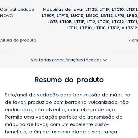
Compatibilidade
Máquinas de lavar LT10B, LT11F, LTC10, LTD11,
NOVO
LTE09, LTP10, LUC10, LB12Q, LBT12, LF75, LF80,
LQ75, LT10B, LT11F, LT12, LTC10, LTC12, LTD11,
LTE12, LTP10, LTR10, LTR12, e LTS12.
Altura do produto
7 cm
Origem
Importado
Ver todas especificações técnicas
Modelo
RMX002
Largura do produto
7 cm
Resumo do produto
EAN-13
7909569410134
Selo/anel de vedação para transmissão de máquina 
Profundidade do produto
de lavar, produzido com borracha vulcanizada não 
1,3 cm
endurecida, não alveolar, com reforço de aço. 
Peso do produto
0,045 kg
Permite uma vedação perfeita da transmissão da 
máquina de lavar, com um excelente custo-
benefício, além de funcionalidade e segurança.
