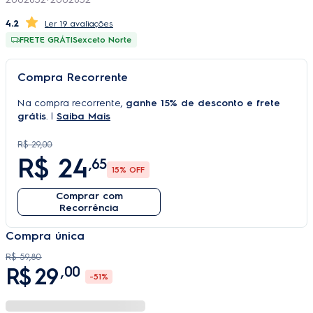
4.2
19 avaliações
FRETE GRÁTIS
exceto Norte
Compra Recorrente
Na compra recorrente,
ganhe 15% de desconto e frete
grátis
. |
Saiba Mais
R$ 29,00
R$
24
,65
15
% OFF
Comprar com
Recorrência
Compra única
R$
59
,
80
R$
29
,
00
-
51%