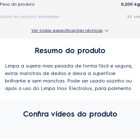
Peso do produto
0,200 kg
Altura do produto embalado
24 cm
Profundidade do produto
0,35 cm
Ver todas especificações técnicas
Largura do produto embalado
8,5 cm
Resumo do produto
Profundidade do produto embalado
10,5 cm
Limpa a sujeira mais pesada de forma fácil e segura, 
Peso do produto embalado
0,200 kg
extrai manchas de dedos e deixa a superfície 
Cor
Cinza
brilhante e sem manchas. Pode ser usado sozinho ou 
após o uso do Limpa Inox Electrolux, para polimento.
Material
Água e óxido de alumínio
Confira vídeos do produto
Especificações técnicas
Origem
Importado