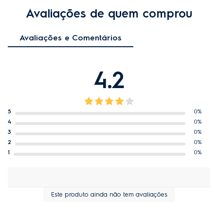
EAN-13
78963471 59364
Avaliações de quem comprou
Modelo
41037822
Avaliações e Comentários
4.2
5
74%
4
5%
3
5%
2
0%
1
16%
19
avaliaram este produto
Ordenar por