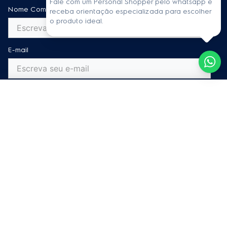
Fale com um Personal Shopper pelo whatsapp e
Fica bem brilhoso! Só não tirou as manchas que eu achei q ia
receba orientação especializada para escolher
tirar
o produto ideal.
Essa avaliação foi útil?
0
0
Guilherme Cunha
02/07/2025
1.0
Compra Verificada
Não recebi o kit .. veio apagar 1 unidade. A loja eletrolux não
resolve. Está me enrolando apenas
Essa avaliação foi útil?
0
0
Kelly A.
13/12/2024
5.0
Compra Verificada
Ótimo produto