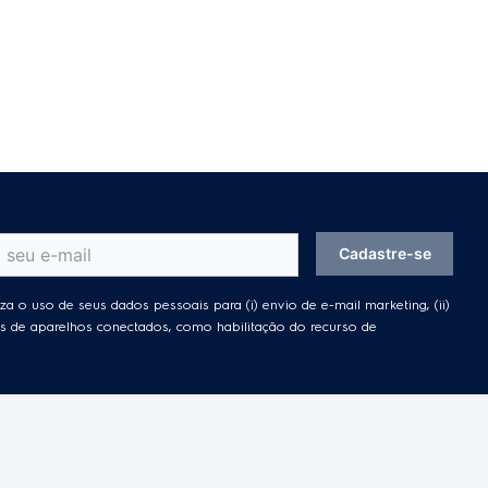
Cadastre-se
za o uso de seus dados pessoais para (i) envio de e-mail marketing, (ii)
ades de aparelhos conectados, como habilitação do recurso de