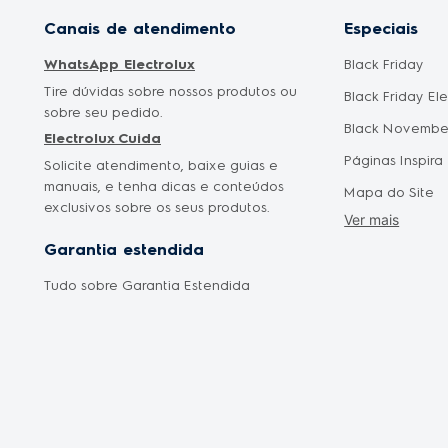
Canais de atendimento
Especiais
WhatsApp Electrolux
Black Friday
Tire dúvidas sobre nossos produtos ou
Black Friday El
sobre seu pedido.
Black Novembe
Electrolux Cuida
Páginas Inspira
Solicite atendimento, baixe guias e
manuais, e tenha dicas e conteúdos
Mapa do Site
exclusivos sobre os seus produtos.
Ver mais
Cyber Monday
Garantia estendida
Saldão Eletrod
Tudo sobre Garantia Estendida
Promoção Mês 
Oferta Dia das
Oferta Dia dos 
Frete Grátis
Liquidação Fan