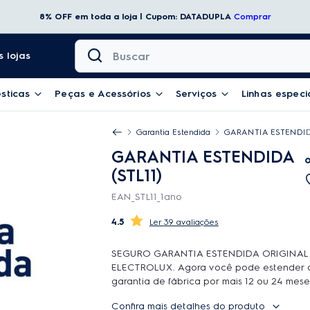
8% OFF em toda a loja | Cupom: DATADUPLA
Comprar
Buscar
 lojas
sticas
Peças e Acessórios
Serviços
Linhas especi
Garantia Estendida
GARANTIA ESTENDIDA
GARANTIA ESTENDIDA
(STL11)
EAN_STL11_1ano
4.5
39 avaliações
SEGURO GARANTIA ESTENDIDA ORIGINAL
ELECTROLUX. Agora você pode estender 
garantia de fábrica por mais 12 ou 24 mese
contar com o atendimento de qualidade d
Confira mais detalhes do produto
Rede Autorizada Electrolux. O uso é ilimit