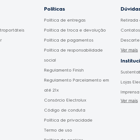
Políticas
Dúvidas
Política de entregas
Retirada 
etroportáteis
Política de troca e devolução
Contatos 
r
Política de pagamentos
Descarte
Ver mais
Política de responsabilidade
Meu prod
social
Como fic
Instituc
Regulamento Finish
pagament
Sustenta
omésticos
Regulamento Parcelamento em
aprovad
Lojas Ele
do Consumidor
até 21x
Disponib
Imprensa
 Mães
Consórcio Electrolux
Agendam
Ver mais
Forneced
Pais
Código de conduta
Seja um 
Política de privacidade
Vendas C
tástica
Termo de uso
Oportuni