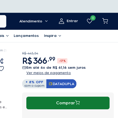
0
Entrar
Atendimento
ais
Lançamentos
Inspira
 (STL11)
R$
445
,
54
R$
366
,
99
-
17%
em até
6
x de
R$
61
,
16
sem juros
Ver meios de pagamento
+ 8% OFF
DATADUPLA
Copiar Cupom
com o cupom
a
Comprar
s e
a
ado e