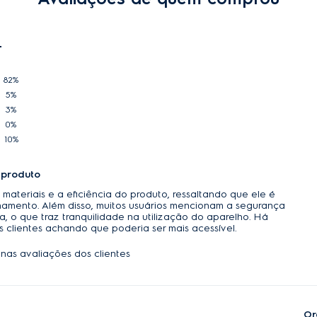
82%
5%
3%
0%
10%
 produto
materiais e a eficiência do produto, ressaltando que ele é
namento. Além disso, muitos usuários mencionam a segurança
, o que traz tranquilidade na utilização do aparelho. Há
 clientes achando que poderia ser mais acessível.
nas avaliações dos clientes
Or