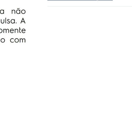
durante a cobertura podem ser feitos quan
reparos forem necessarios, incluindo peças
serviço, sem você se preoupar com
orçamentos e contratação de técnicos.