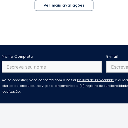
Ver mais avaliações
Nome Completo
E-mail
Ao se cadastrar, você concorda com a nossa
Política de Privacidade
e autori
ofertas de produtos, serviços e lançamentos e (iii) registro de funcionalid
localização.