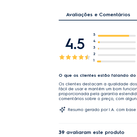
Avaliações e Comentários
5
4.5
4
3
2
1
O que os clientes estão falando do
Os clientes destacam a qualidade dos 
fácil de usar e mantém um bom funcio
proporcionada pela garantia estendida
comentários sobre o preço, com alguns
Resumo gerado por I.A. com base 
39
avaliaram este produto