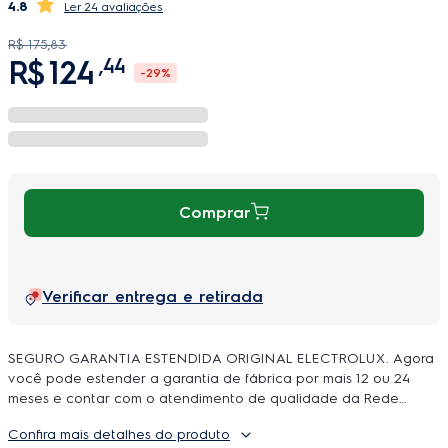
4.8
24 avaliações
R$
175
,
83
R$
124
,
44
-
29%
Comprar
Verificar entrega e retirada
SEGURO GARANTIA ESTENDIDA ORIGINAL ELECTROLUX. Agora
você pode estender a garantia de fábrica por mais 12 ou 24
meses e contar com o atendimento de qualidade da Rede
Autorizada Electrolux. O uso é ilimitado e durante a cobertura
Confira mais detalhes do produto
podem ser feitos quantos reparos forem necessarios, incluindo