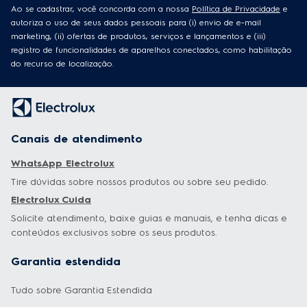
Ao se cadastrar, você concorda com a nossa
Política de Privacidade
e
autoriza o uso de seus dados pessoais para (i) envio de e-mail
marketing, (ii) ofertas de produtos, serviços e lançamentos e (iii)
registro de funcionalidades de aparelhos conectados, como habilitação
do recurso de localização.
Canais de atendimento
WhatsApp Electrolux
Tire dúvidas sobre nossos produtos ou sobre seu pedido.
Electrolux Cuida
Solicite atendimento, baixe guias e manuais, e tenha dicas e
conteúdos exclusivos sobre os seus produtos.
Garantia estendida
Tudo sobre Garantia Estendida