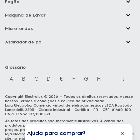
Fogão
Máquina de Lavar
Micro-ondas
Aspirador de pó
Glossário
A
B
C
D
E
F
G
H
I
J
K
Copyright Electrolux © 2026 — Todos os direitos reservados. Acesse
nossos
Termos e condições
e
Política de privacidade
Loja Electrolux Comércio virtual de eletrodomésticos LTDA Rua João
Lunardelli, 2205 - Cidade Industrial - Curitiba - PR - CEP: 81460-100
CNPJ: 13.986.197/0001-21
As fotos dos produtos são meramente ilustrativas. A venda dos
produtos publicados está sujeita a disponibilidade de estoque. Os
preços, promoções e formas de pagamento publicados em
Ajuda para comprar?
loja.electrolux.com.br
estão válidos exclusivamente para compra via
site no endereço mencionado. As especificações técnicas e