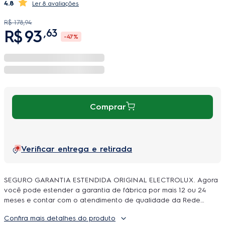
4.8
8 avaliações
R$
178
,
94
R$
93
,
63
-
47%
Comprar
Verificar entrega e retirada
SEGURO GARANTIA ESTENDIDA ORIGINAL ELECTROLUX. Agora
você pode estender a garantia de fábrica por mais 12 ou 24
meses e contar com o atendimento de qualidade da Rede
Autorizada Electrolux. O uso é ilimitado e durante a cobertura
Confira mais detalhes do produto
podem ser feitos quantos reparos forem necessarios, incluindo