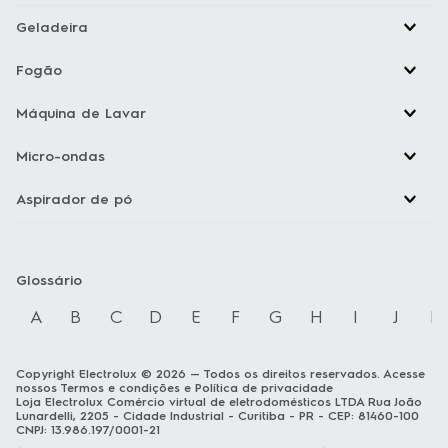
Fogão
Máquina de Lavar
Micro-ondas
Aspirador de pó
Glossário
A
B
C
D
E
F
G
H
I
J
K
Copyright Electrolux © 2026 — Todos os direitos reservados. Acesse
nossos
Termos e condições
e
Política de privacidade
Loja Electrolux Comércio virtual de eletrodomésticos LTDA Rua João
Lunardelli, 2205 - Cidade Industrial - Curitiba - PR - CEP: 81460-100
CNPJ: 13.986.197/0001-21
As fotos dos produtos são meramente ilustrativas. A venda dos
produtos publicados está sujeita a disponibilidade de estoque. Os
preços, promoções e formas de pagamento publicados em