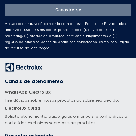
Ao se cadastrar, você concorda com a nossa
Política de Privacidade
e
autoriza o uso de seus dados pessoais para (i) envio de e-mail
marketing, (ii) ofertas de produtos, serviços e lançamentos e (iii)
registro de funcionalidades de aparelhos conectados, como habilitação
do recurso de localização.
Canais de atendimento
WhatsApp Electrolux
Tire dúvidas sobre nossos produtos ou sobre seu pedido.
Electrolux Cuida
Solicite atendimento, baixe guias e manuais, e tenha dicas e
conteúdos exclusivos sobre os seus produtos.
Garantia estendida