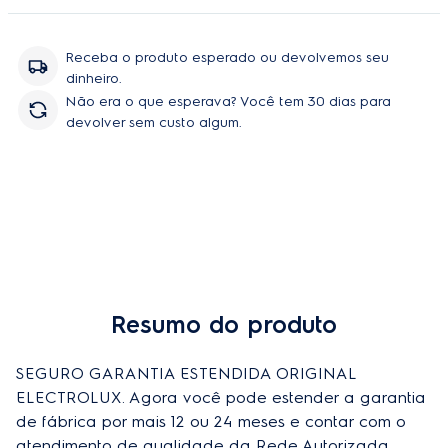
peças e serviço, sem você se preoupar com orçamentos e
contratação de técnicos.
Receba o produto esperado ou devolvemos seu
dinheiro.
Não era o que esperava? Você tem 30 dias para
devolver sem custo algum.
Resumo do produto
Comprar
SEGURO GARANTIA ESTENDIDA ORIGINAL 
ELECTROLUX. Agora você pode estender a garantia 
de fábrica por mais 12 ou 24 meses e contar com o 
atendimento de qualidade da Rede Autorizada 