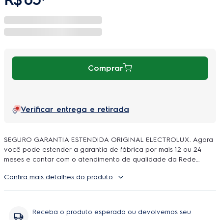
Comprar
Verificar entrega e retirada
SEGURO GARANTIA ESTENDIDA ORIGINAL ELECTROLUX. Agora
você pode estender a garantia de fábrica por mais 12 ou 24
meses e contar com o atendimento de qualidade da Rede
Autorizada Electrolux. O uso é ilimitado e durante a cobertura
Confira mais detalhes do produto
podem ser feitos quantos reparos forem necessarios, incluindo
peças e serviço, sem você se preoupar com orçamentos e
contratação de técnicos.
Receba o produto esperado ou devolvemos seu