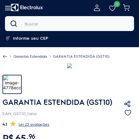
0
Buscar
Informe seu CEP
Garantia Estendida
GARANTIA ESTENDIDA (GST10)
GARANTIA ESTENDIDA (GST10)
EAN_GST10_1ano
4.1
23 avaliações
R$
65
,
96