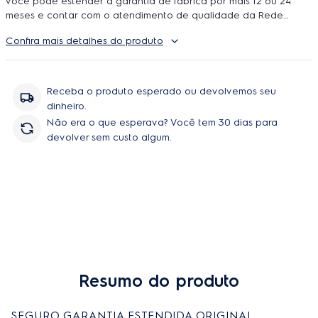
você pode estender a garantia de fábrica por mais 12 ou 24
meses e contar com o atendimento de qualidade da Rede
Autorizada Electrolux. O uso é ilimitado e durante a cobertura
Confira mais detalhes do produto
podem ser feitos quantos reparos forem necessarios, incluindo
peças e serviço, sem você se preoupar com orçamentos e
contratação de técnicos.
Receba o produto esperado ou devolvemos seu
dinheiro.
Não era o que esperava? Você tem 30 dias para
devolver sem custo algum.
Resumo do produto
SEGURO GARANTIA ESTENDIDA ORIGINAL 