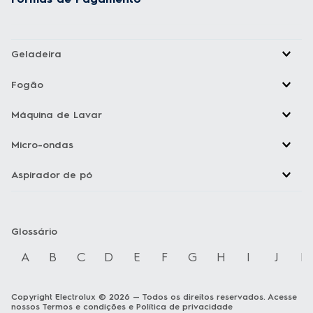
Geladeira
Fogão
Máquina de Lavar
Micro-ondas
Aspirador de pó
Glossário
A
B
C
D
E
F
G
H
I
J
K
Copyright Electrolux © 2026 — Todos os direitos reservados. Acesse
nossos
Termos e condições
e
Política de privacidade