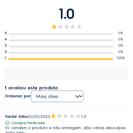
1.0
5
0%
4
0%
3
0%
2
0%
1
100%
1
avaliou este produto
Ordenar por
Valdir Silbs
10/05/2022
1.0
Compra Verificada
Vc vendem o produto e não entregam...dão várias desculpas..
.nota zero