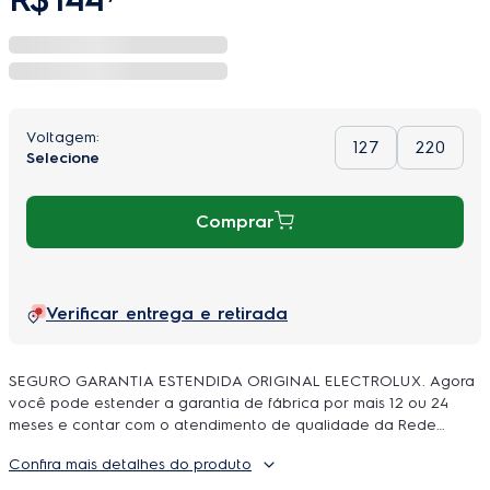
127
220
Comprar
Verificar entrega e retirada
SEGURO GARANTIA ESTENDIDA ORIGINAL ELECTROLUX. Agora
você pode estender a garantia de fábrica por mais 12 ou 24
meses e contar com o atendimento de qualidade da Rede
Autorizada Electrolux. O uso é ilimitado e durante a cobertura
Confira mais detalhes do produto
podem ser feitos quantos reparos forem necessarios, incluindo