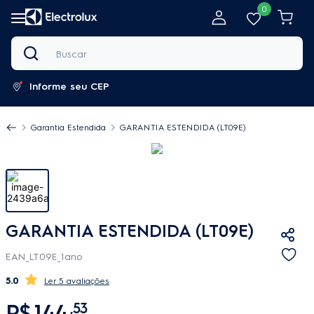
0
Buscar
Informe seu CEP
Garantia Estendida
GARANTIA ESTENDIDA (LT09E)
GARANTIA ESTENDIDA (LT09E)
EAN_LT09E_1ano
5.0
5 avaliações
R$
144
,
53