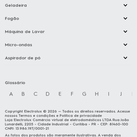
Geladeira
Fogão
Máquina de Lavar
Micro-ondas
Aspirador de pó
Glossário
A
B
C
D
E
F
G
H
I
J
K
Copyright Electrolux © 2026 — Todos os direitos reservados. Acesse
nossos
Termos e condições
e
Política de privacidade
Loja Electrolux Comércio virtual de eletrodomésticos LTDA Rua João
Lunardelli, 2205 - Cidade Industrial - Curitiba - PR - CEP: 81460-100
CNPJ: 13.986.197/0001-21
As fotos dos produtos são meramente ilustrativas. A venda dos