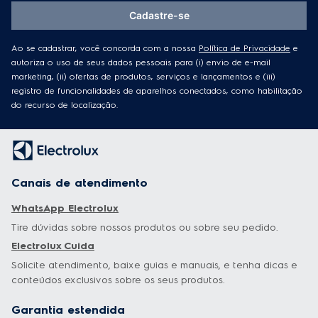
Cadastre-se
Ao se cadastrar, você concorda com a nossa
Política de Privacidade
e
autoriza o uso de seus dados pessoais para (i) envio de e-mail
marketing, (ii) ofertas de produtos, serviços e lançamentos e (iii)
registro de funcionalidades de aparelhos conectados, como habilitação
do recurso de localização.
Canais de atendimento
WhatsApp Electrolux
Tire dúvidas sobre nossos produtos ou sobre seu pedido.
Electrolux Cuida
Solicite atendimento, baixe guias e manuais, e tenha dicas e
conteúdos exclusivos sobre os seus produtos.
Garantia estendida