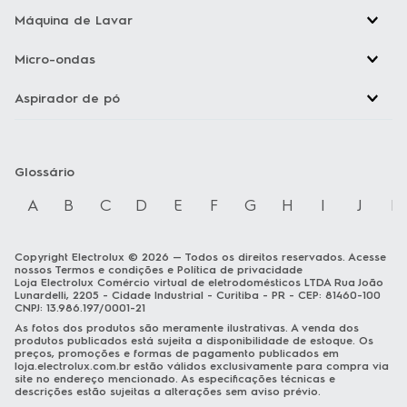
Máquina de Lavar
Micro-ondas
Aspirador de pó
Glossário
A
B
C
D
E
F
G
H
I
J
K
Copyright Electrolux © 2026 — Todos os direitos reservados. Acesse
nossos
Termos e condições
e
Política de privacidade
Loja Electrolux Comércio virtual de eletrodomésticos LTDA Rua João
Lunardelli, 2205 - Cidade Industrial - Curitiba - PR - CEP: 81460-100
CNPJ: 13.986.197/0001-21
As fotos dos produtos são meramente ilustrativas. A venda dos
produtos publicados está sujeita a disponibilidade de estoque. Os
preços, promoções e formas de pagamento publicados em
loja.electrolux.com.br
estão válidos exclusivamente para compra via
site no endereço mencionado. As especificações técnicas e
descrições estão sujeitas a alterações sem aviso prévio.