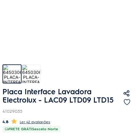
Placa Interface Lavadora
Electrolux - LAC09 LTD09 LTD15
41029035
4.8
42 avaliações
FRETE GRÁTIS
exceto Norte