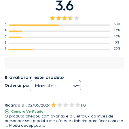
3.6
5
50%
4
13%
3
13%
2
0%
1
25%
8
avaliaram este produto
Ordenar por
Ricardo de Melo Cabadas
02/05/2024
1.0
Compra Verificada
O produto chegou com avarias e a Eletrolux ao invés de
presar por seu produto me oferece dinheiro para ficar com ele
.... Muita decepção ...