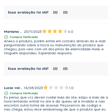
Essa avaliação foi útil?
0
0
Mariana Peixoto
25/11/2023
4.0
Compra Verificada
Anexo o produto, porém entrei em contato através do e-mail
perguntando sobre a troca ou manutenção do produto que
chegou, pois veio com um dos pinos de eletricidade mole, e
ninguém respondeu. Esperando resposta.
Essa avaliação foi útil?
0
0
Lucia valeria ramos Simone
16/08/2023
1.0
Compra Verificada
Eu penso que vcs deveri cuidar mais do site, estpu a mais de a
hora tentando wntrar no site e diz queeu ail e invalido e nao
encontro outra forma de acessar. Peçoxenvio de codigo e
nao chega, estou rece emdoensag de que o produto que eu