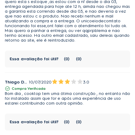
quero esta s estoque ,as estou com a nf desde o dia 03,
entrega agendada para hoje ate 12 h, aimda nao chegou mas
a garantia esta correndo desde dia 03, e nao deveria a vez
que nao estou c o produto. Nao recebi nenhum e mail
atualizando a compra e a entrega. O unicoeiodecomtato
funcionando foi esse,ont falei com o atendimento foi tudo ok.
Mas quero a panhar a entrega, ou ver qqprpblema e nao
tenho acesso. Ha outro email cadastrado, saiu deleas quando
retorno ao site, ele é reintroduzido.
Essa avaliação foi útil?
0
0
Thiago Das Neves Santana
10/07/2020
3.0
Compra Verificada
Bom dia , cooktop tem uma ótima construção , no entanto não
foi instalado assim que for e após uma experiência de uso
estarei contribuindo com outra opinião.
Essa avaliação foi útil?
0
0