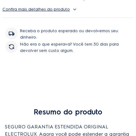
Autorizada Electrolux. O uso é ilimitado e durante a cobertura
Confira mais detalhes do produto
podem ser feitos quantos reparos forem necessarios, incluindo
peças e serviço, sem você se preoupar com orçamentos e
contratação de técnicos.
Receba o produto esperado ou devolvemos seu
dinheiro.
Não era o que esperava? Você tem 30 dias para
devolver sem custo algum.
Resumo do produto
Comprar
SEGURO GARANTIA ESTENDIDA ORIGINAL 
ELECTROLUX. Agora você pode estender a garantia 