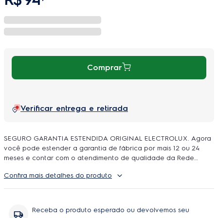
Comprar
Verificar entrega e retirada
SEGURO GARANTIA ESTENDIDA ORIGINAL ELECTROLUX. Agora
você pode estender a garantia de fábrica por mais 12 ou 24
meses e contar com o atendimento de qualidade da Rede
Autorizada Electrolux. O uso é ilimitado e durante a cobertura
Confira mais detalhes do produto
podem ser feitos quantos reparos forem necessarios, incluindo
peças e serviço, sem você se preoupar com orçamentos e
contratação de técnicos.
Receba o produto esperado ou devolvemos seu