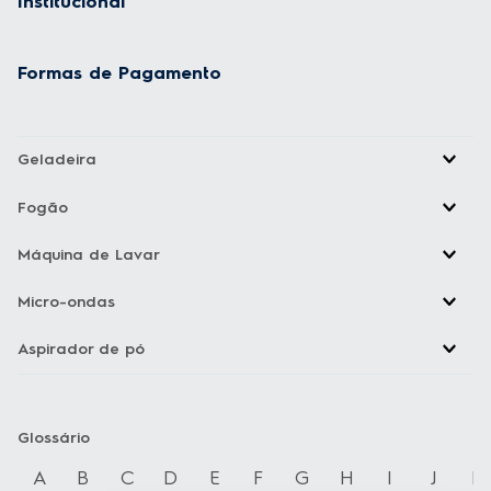
Institucional
Formas de Pagamento
Geladeira
Fogão
Máquina de Lavar
Micro-ondas
Aspirador de pó
Glossário
A
B
C
D
E
F
G
H
I
J
K