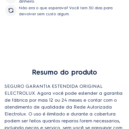
dinheiro.
Não era o que esperava? Você tem 30 dias para
devolver sem custo algum.
Resumo do produto
Comprar
SEGURO GARANTIA ESTENDIDA ORIGINAL 
ELECTROLUX. Agora você pode estender a garantia 
de fábrica por mais 12 ou 24 meses e contar com o 
atendimento de qualidade da Rede Autorizada 
Electrolux. O uso é ilimitado e durante a cobertura 
podem ser feitos quantos reparos forem necessarios, 
incluindo peças e serviço, sem você se preoupar com 