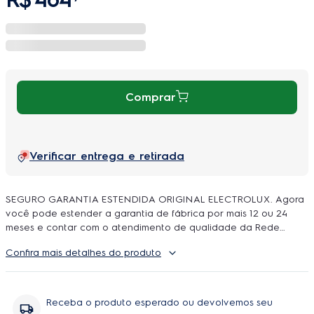
Comprar
Verificar entrega e retirada
SEGURO GARANTIA ESTENDIDA ORIGINAL ELECTROLUX. Agora
você pode estender a garantia de fábrica por mais 12 ou 24
meses e contar com o atendimento de qualidade da Rede
Autorizada Electrolux. O uso é ilimitado e durante a cobertura
Confira mais detalhes do produto
podem ser feitos quantos reparos forem necessarios, incluindo
peças e serviço, sem você se preoupar com orçamentos e
contratação de técnicos.
Receba o produto esperado ou devolvemos seu