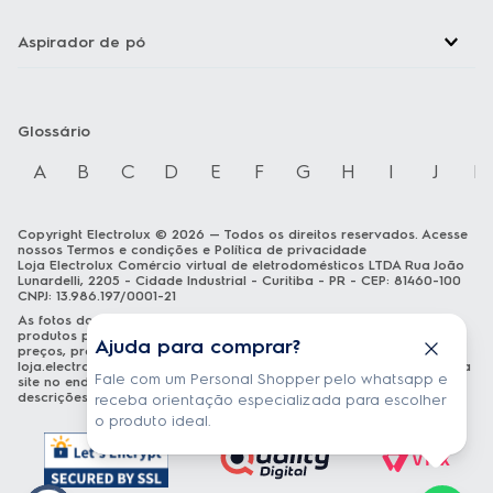
Aspirador de pó
Glossário
A
B
C
D
E
F
G
H
I
J
K
Copyright Electrolux © 2026 — Todos os direitos reservados. Acesse
nossos
Termos e condições
e
Política de privacidade
Loja Electrolux Comércio virtual de eletrodomésticos LTDA Rua João
Lunardelli, 2205 - Cidade Industrial - Curitiba - PR - CEP: 81460-100
CNPJ: 13.986.197/0001-21
As fotos dos produtos são meramente ilustrativas. A venda dos
produtos publicados está sujeita a disponibilidade de estoque. Os
Ajuda para comprar?
preços, promoções e formas de pagamento publicados em
loja.electrolux.com.br
estão válidos exclusivamente para compra via
Fale com um Personal Shopper pelo whatsapp e
site no endereço mencionado. As especificações técnicas e
descrições estão sujeitas a alterações sem aviso prévio.
receba orientação especializada para escolher
o produto ideal.