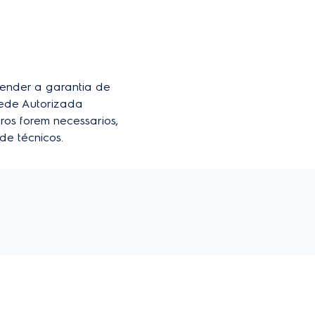
Comprar
,
R$
238
56
der a garantia de 
ede Autorizada 
ros forem necessarios, 
de técnicos.