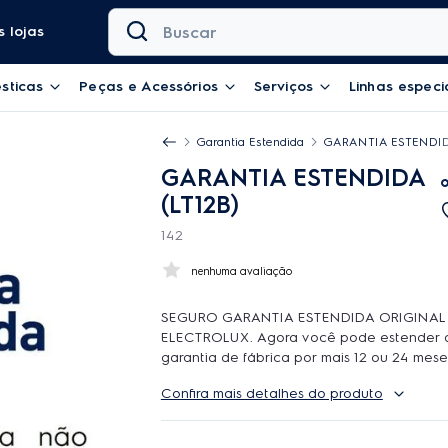
Buscar
 lojas
sticas
Peças e Acessórios
Serviços
Linhas especi
Garantia Estendida
GARANTIA ESTENDIDA
GARANTIA ESTENDIDA
(LT12B)
142
nenhuma avaliação
SEGURO GARANTIA ESTENDIDA ORIGINAL
ELECTROLUX. Agora você pode estender 
garantia de fábrica por mais 12 ou 24 mese
contar com o atendimento de qualidade d
Confira mais detalhes do produto
Rede Autorizada Electrolux. O uso é ilimit
durante a cobertura podem ser feitos quan
reparos forem necessarios, incluindo peças