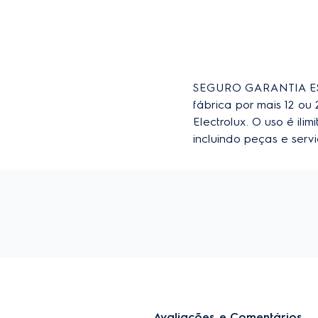
GARANTIA ESTENDIDA (LT12B)
SEGURO GARANTIA EST
fábrica por mais 12 o
Electrolux. O uso é il
incluindo peças e ser
Avaliações e Comentários