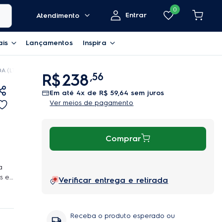
0
Entrar
Atendimento
ais
Lançamentos
Inspira
 (LT12B)
R$
238
,
56
em até
4
x de
R$
59
,
64
sem juros
Ver meios de pagamento
Comprar
a
s e
Verificar entrega e retirada
a
ado e
tos
Receba o produto esperado ou
 e