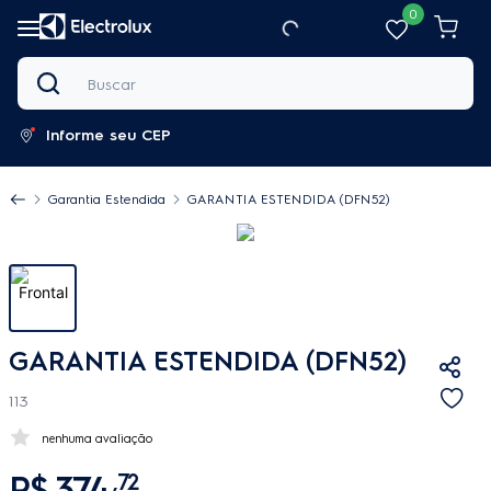
0
Buscar
Informe seu CEP
Garantia Estendida
GARANTIA ESTENDIDA (DFN52)
GARANTIA ESTENDIDA (DFN52)
113
nenhuma avaliação
R$
374
,
72