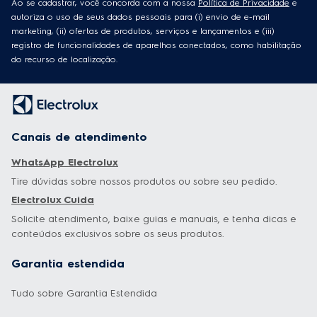
Ao se cadastrar, você concorda com a nossa
Política de Privacidade
e
autoriza o uso de seus dados pessoais para (i) envio de e-mail
marketing, (ii) ofertas de produtos, serviços e lançamentos e (iii)
registro de funcionalidades de aparelhos conectados, como habilitação
do recurso de localização.
Canais de atendimento
WhatsApp Electrolux
Tire dúvidas sobre nossos produtos ou sobre seu pedido.
Electrolux Cuida
Solicite atendimento, baixe guias e manuais, e tenha dicas e
conteúdos exclusivos sobre os seus produtos.
Garantia estendida
Tudo sobre Garantia Estendida