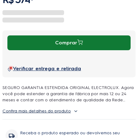
Comprar
Verificar entrega e retirada
SEGURO GARANTIA ESTENDIDA ORIGINAL ELECTROLUX. Agora
você pode estender a garantia de fábrica por mais 12 ou 24
meses e contar com o atendimento de qualidade da Rede
Autorizada Electrolux. O uso é ilimitado e durante a cobertura
Confira mais detalhes do produto
podem ser feitos quantos reparos forem necessarios, incluindo
peças e serviço, sem você se preoupar com orçamentos e
contratação de técnicos.
Receba o produto esperado ou devolvemos seu