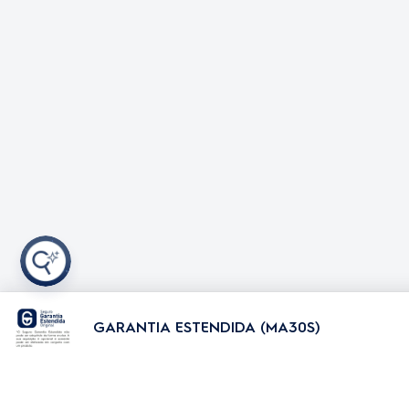
Oferta Dia dos 
Frete Grátis
Liquidação Fan
Shopclub
Electrolux no C
GARANTIA ESTENDIDA (MA30S)
Geladeira
Fogão
Geladeira Frost Free
Fogão 4 bocas