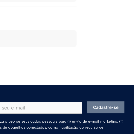
Cadastre-se
za o uso de seus dados pessoais para (i) envio de e-mail marketing, (ii)
ades de aparelhos conectados, como habilitação do recurso de