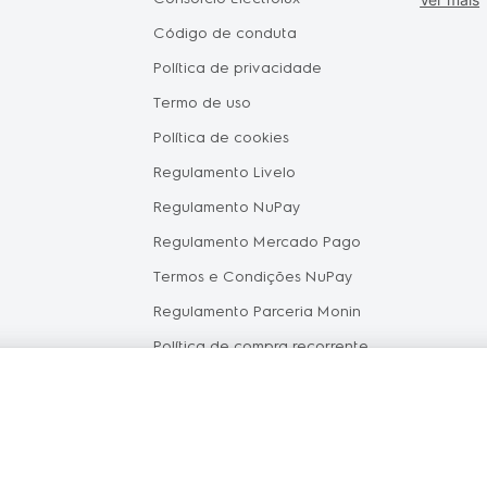
Forneced
Pais
Código de conduta
Seja um 
Política de privacidade
Vendas C
tástica
Termo de uso
Oportuni
Política de cookies
Electrol
hile
Regulamento Livelo
Política 
Regulamento NuPay
Proteção
Regulamento Mercado Pago
Política 
Termos e Condições NuPay
Regulamento Parceria Monin
Política de compra recorrente
Máquina de lavar
Micro-ondas
Máquina de lavar 13Kg
Micro-ondas 20 li