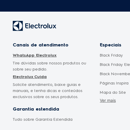
Canais de atendimento
Especiais
WhatsApp Electrolux
Black Friday
Tire dúvidas sobre nossos produtos ou
Black Friday El
sobre seu pedido.
Black Novembe
Electrolux Cuida
Páginas Inspira
Solicite atendimento, baixe guias e
manuais, e tenha dicas e conteúdos
Mapa do Site
exclusivos sobre os seus produtos.
Ver mais
Cyber Monday
Garantia estendida
Saldão Eletrod
Tudo sobre Garantia Estendida
Promoção Mês 
Oferta Dia das