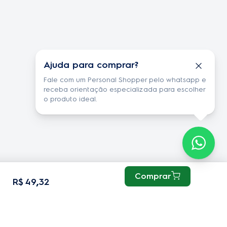
ores
autorizado
orporativas
dades de Carrera
Ajuda para comprar?
ux no mundo
Fale com um Personal Shopper pelo whatsapp e
de Privacidade e
receba orientação especializada para escolher
o produto ideal.
 de Dados
de Cookie
Comprar
,
R$
49
32
Aspirador de pó
tros
Robô Aspirador