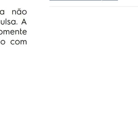
durante a cobertura podem ser feitos quan
reparos forem necessarios, incluindo peças
serviço, sem você se preoupar com
orçamentos e contratação de técnicos.