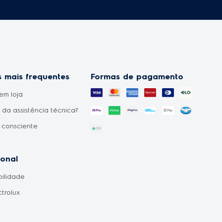
 mais frequentes
Formas de pagamento
em loja
da assistência técnica?
 consciente
uto não chegou?
o sabendo que o
ional
o do meu pedido foi
bilidade
o?
ctrolux
ilidade de produtos?
ento de entrega?