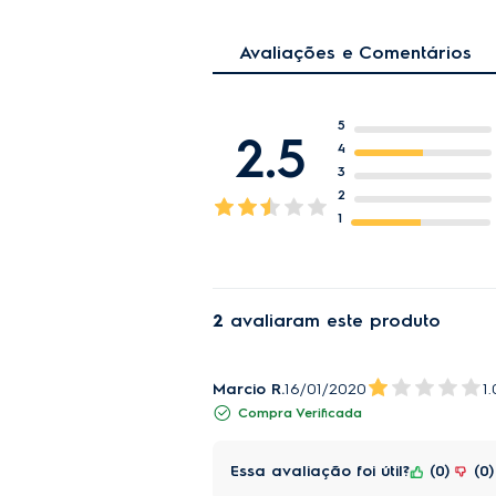
Avaliações e Comentários
5
2.5
4
3
2
1
2
avaliaram este produto
Marcio R.
16/01/2020
1.
Compra Verificada
Essa avaliação foi útil?
0
0