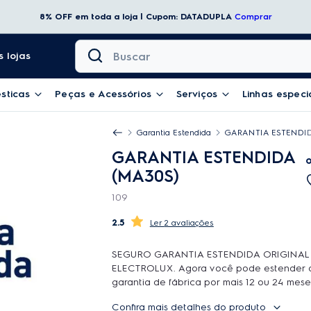
8% OFF em toda a loja | Cupom: DATADUPLA
Comprar
Buscar
 lojas
sticas
Peças e Acessórios
Serviços
Linhas especi
Garantia Estendida
GARANTIA ESTENDID
GARANTIA ESTENDIDA
(MA30S)
109
2.5
2 avaliações
SEGURO GARANTIA ESTENDIDA ORIGINAL
ELECTROLUX. Agora você pode estender 
garantia de fábrica por mais 12 ou 24 mese
contar com o atendimento de qualidade d
Confira mais detalhes do produto
Rede Autorizada Electrolux. O uso é ilimit