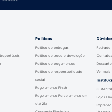
Políticas
Dúvidas
Política de entregas
Retirada 
etroportáteis
Política de troca e devolução
Contatos 
r
Política de pagamentos
Descarte
Ver mais
Política de responsabilidade
Meu prod
social
Como fic
Instituc
Regulamento Finish
pagament
Sustenta
omésticos
Regulamento Parcelamento em
aprovad
Lojas Ele
do Consumidor
até 21x
Disponib
Imprensa
 Mães
Consórcio Electrolux
Agendam
Ver mais