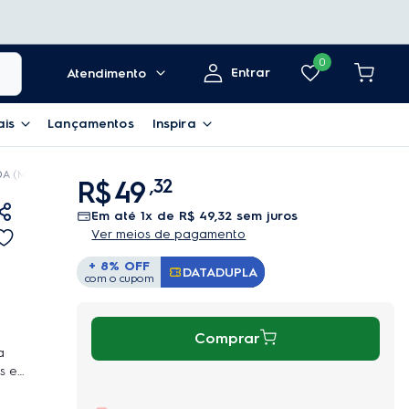
0
Entrar
Atendimento
ais
Lançamentos
Inspira
A (MA30S)
R$
49
,
32
em até
1
x de
R$
49
,
32
sem juros
Ver meios de pagamento
+ 8% OFF
DATADUPLA
Copiar Cupom
com o cupom
Comprar
a
s e
a
ado e