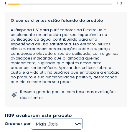
1
11%
O que os clientes estão falando do produto
A lâmpada UV para purificadores da Electrolux é
amplamente reconhecida por sua importância na
purificação da água, contribuindo para uma
experiência de uso satisfatória. No entanto, muitos
clientes expressam preocupações sobre seu preço
considerado elevado e sua durabilidade, com algumas
avaliações indicando que a lâmpada queima
rapidamente, sugirindo que ajustes nessa área
poderiam ser benéficos. Apesar das críticas sobre o
custo e a vida útil, há usuários que enfatizam a eficácia
do produto e sua funcionalidade positiva, destacando
que ele cumpre bem seu papel.
Resumo gerado por I.A. com base nas avaliações
dos clientes
1109
avaliaram este produto
Ordenar por