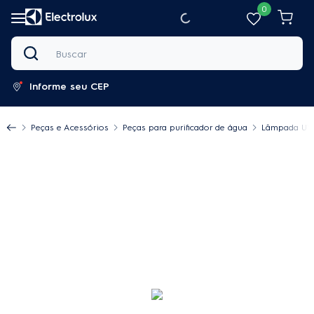
0
Buscar
Informe seu CEP
Peças e Acessórios
Peças para purificador de água
Lâmpada UV p