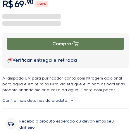
R$
69
,
90
-
30%
Comprar
Verificar entrega e retirada
A lâmpada UV para purificador conta com filtragem adicional
para água e emite raios ultra violeta que eliminam as bactérias,
proporcionando maior pureza da água. Conte com peças
originais Electrolux e prolongue a vida útil do seu equipamento!
Confira mais detalhes do produto
Peças Electrolux garantem o perfeito encaixe no equipamento
garantindo a máxima eficiência do seu produto Compatível com
os modelos: PA30G e PA31G Contém: 1x Lâmpada UV
Receba o produto esperado ou devolvemos seu
dinheiro.