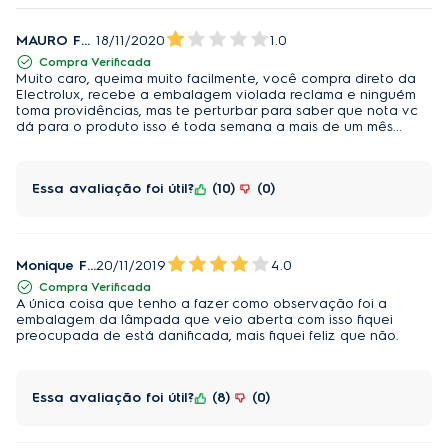
MAURO FERREIRA DA SILVA
18/11/2020
1.0
Compra Verificada
Muito caro, queima muito facilmente, você compra direto da
Electrolux, recebe a embalagem violada reclama e ninguém
toma providências, mas te perturbar para saber que nota vc
dá para o produto isso é toda semana a mais de um mês...
Essa avaliação foi útil?
10
0
Monique Faye
20/11/2019
4.0
Compra Verificada
A única coisa que tenho a fazer como observação foi a
embalagem da lâmpada que veio aberta com isso fiquei
preocupada de está danificada, mais fiquei feliz que não.
Essa avaliação foi útil?
8
0