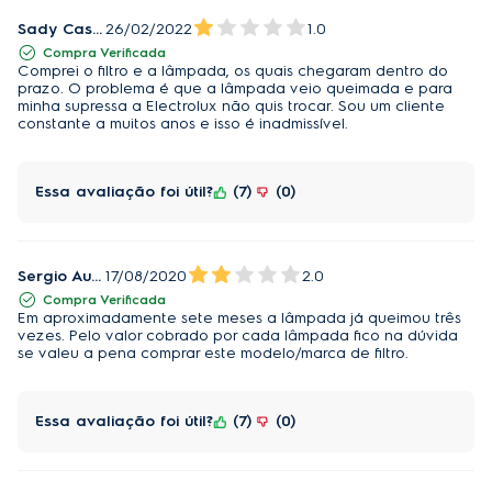
Sady Castor Sobrinho
26/02/2022
1.0
Compra Verificada
Comprei o filtro e a lâmpada, os quais chegaram dentro do
prazo. O problema é que a lâmpada veio queimada e para
minha supressa a Electrolux não quis trocar. Sou um cliente
constante a muitos anos e isso é inadmissível.
Essa avaliação foi útil?
7
0
Sergio Augusto Santos da Rosa
17/08/2020
2.0
Compra Verificada
Em aproximadamente sete meses a lâmpada já queimou três
vezes. Pelo valor cobrado por cada lâmpada fico na dúvida
se valeu a pena comprar este modelo/marca de filtro.
Essa avaliação foi útil?
7
0