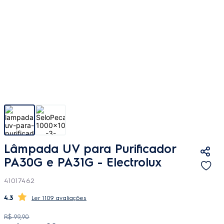
Lâmpada UV para Purificador
PA30G e PA31G - Electrolux
41017462
4.3
1109 avaliações
R$
99
,
90