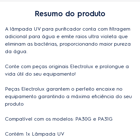
EAN-13
7896584061000
Resumo do produto
Profundidade do produto
24cm
A lâmpada UV para purificador conta com filtragem 
Peso do produto
0,40kg
adicional para água e emite raios ultra violeta que 
Peso do produto embalado
0,74kg
eliminam as bactérias, proporcionando maior pureza 
da água.

Altura do produto embalado
4cm
Conte com peças originais Electrolux e prolongue a 
Largura do produto embalado
5cm
vida útil do seu equipamento!

Profudidade do produto embalado
24cm
Peças Electrolux garantem o perfeito encaixe no 
Aplicação
Purificador de Água
equipamento garantindo a máxima eficiência do seu 
produto

Cor
Branco
Material
Vidro e metal
Compatível com os modelos: PA30G e PA31G

Contém: 1x Lâmpada UV