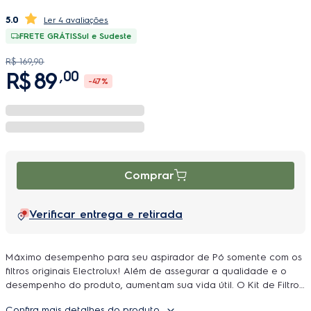
5.0
4 avaliações
FRETE GRÁTIS
Sul e Sudeste
R$
169
,
90
R$
89
,
00
-
47%
Comprar
Verificar entrega e retirada
Máximo desempenho para seu aspirador de Pó somente com os
filtros originais Electrolux! Além de assegurar a qualidade e o
desempenho do produto, aumentam sua vida útil. O Kit de Filtros
FAS30 conta com sistema de tripla filtragem, com 3 níveis de
Confira mais detalhes do produto