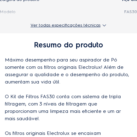
Modelo
FAS30
Profundidade do produto
9 cm
Ver todas especificações técnicas
Peso do produto
0,25 kg
Resumo do produto
Altura do produto embalado
55,5 cm
Máximo desempenho para seu aspirador de Pó 
Largura do produto embalado
75 cm
somente com os filtros originais Electrolux! Além de 
Profudidade do produto embalado
38,5 cm
assegurar a qualidade e o desempenho do produto, 
aumentam sua vida útil.

Aplicação
Aspirador de pó sem saco
O Kit de Filtros FAS30 conta com sistema de tripla 
Composição
Plastico e papel
filtragem, com 3 níveis de filtragem que 
Cor
Preto
proporcionam uma limpeza mais eficiente e um ar 
mais saudável.

Material
Plastico e papel
Os filtros originais Electrolux se encaixam 