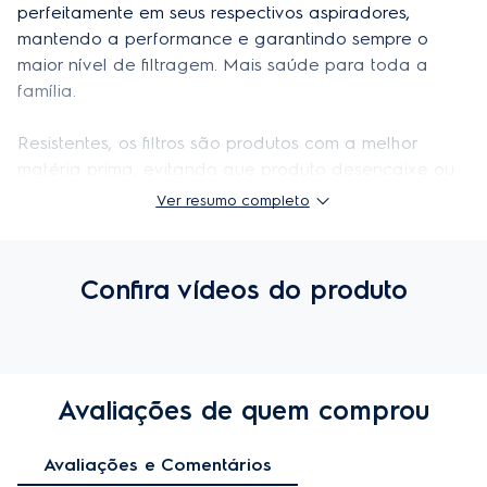
perfeitamente em seus respectivos aspiradores, 
mantendo a performance e garantindo sempre o 
maior nível de filtragem. Mais saúde para toda a 
família.

Resistentes, os filtros são produtos com a melhor 
matéria prima, evitando que produto desencaixe ou 
até mesmo danifique o aspirador Electrolux.

Ver resumo completo
Filtros compatíveis com os Aspiradores de Pó: EAS30 
e EAS31.
Confira vídeos do produto
Sistema de Tripla Filtragem:
3 níveis de filtragem que proporcionam uma limpeza
mais eficiente e um ar mais saudável.
Resistentes:
Avaliações de quem comprou
São produzidos com a melhor matéria prima,
Avaliações e Comentários
evitando que o produto desencaixe ou até mesmo