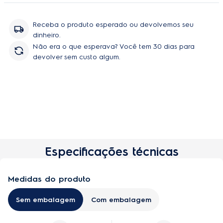
compatível apenas para os modelos de aspirador Clario, Classic
Silencer, Jetmaxx, Ultrasilencer, Ultraone, Equipt e Powerforce. -
Troca recomendada de cada saco a cada 2 meses, totalizando
Receba o produto esperado ou devolvemos seu
6 meses por kit. Contém: 3x Sacos descartáveis Electrolux
dinheiro.
Não era o que esperava? Você tem 30 dias para
devolver sem custo algum.
Especificações técnicas
Comprar
Medidas do produto
Sem embalagem
Com embalagem