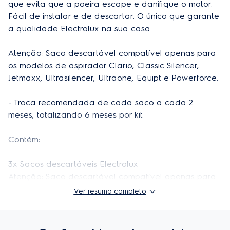
que evita que a poeira escape e danifique o motor. 
Peso do produto embalado
0,11kg
Fácil de instalar e de descartar. O único que garante 
a qualidade Electrolux na sua casa.

Altura do produto embalado
30cm
Largura do produto embalado
23cm
Atenção: Saco descartável compatível apenas para 
os modelos de aspirador Clario, Classic Silencer, 
Profudidade do produto embalado
3cm
Jetmaxx, Ultrasilencer, Ultraone, Equipt e Powerforce.

Cor
Branco e Azul
- Troca recomendada de cada saco a cada 2 
Purificador
PFC02- PFC01- USG30- EQP02- ULO20- JETMX-
meses, totalizando 6 meses por kit.

compatível
ClaRIO- CLS10- ULO30- EQP10- EQP20- Clario-
Equipt- Ultrasilencer- Utraone- Jetmaxx and Classic
Contém: 

Silencer Dust Bag Kit Packing
Material
3x Sacos descartáveis Electrolux
Papel
Atenção: Saco descartável compatível apenas para
os modelos de aspirador Clario, Classic Silencer,
Ver resumo completo
Jetmaxx, Ultrasilencer, Ultraone, Equipt e Powerforce.
Troca recomendada de cada saco a cada 2 meses,