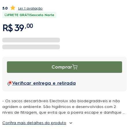
5.0
1 avaliação
FRETE GRÁTIS
exceto Norte
R$
39
,
00
Comprar
Verificar entrega e retirada
- Os sacos descartáveis Electrolux são biodegradáveis e não
agridem o ambiente. São higiênicos e desenvolvidos com 2
níveis de filtragem, que evita que a poeira escape e danifique o
motor. Fácil de instalar e de descartar. O único que garante a
Confira mais detalhes do produto
qualidade Electrolux na sua casa. Atenção: Saco descartável