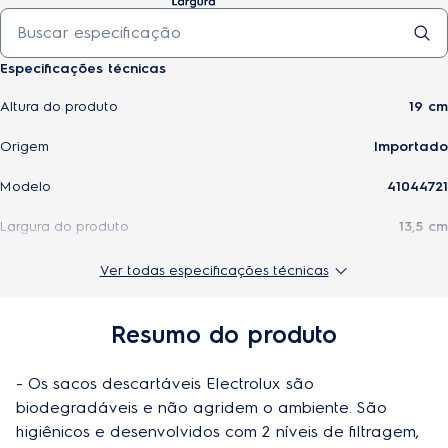
Especificações técnicas
Altura do produto
19 cm
Origem
Importado
Modelo
41044721
Largura do produto
13,5 cm
EAN-13
7896347182256
Ver todas especificações técnicas
Profundidade do produto
2,3 cm
Resumo do produto
Peso do produto
0,10kg
- Os sacos descartáveis Electrolux são 
Garantias
90 dias de garantia para vidros, acessórios,
e serviços
biodegradáveis e não agridem o ambiente. São 
lâmpadas, peças plásticas, borrachas e cabo
elétrico
higiênicos e desenvolvidos com 2 níveis de filtragem, 