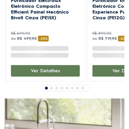
Purificador Electrolux
Purificador Elec
Eletrônico Compacto
Eletrônico Co
Efficient Painel Mecânico
Experience Pure
Bivolt Cinza (PE15X)
Cinza (PE12G)
R$
699
,
90
R$
899
,
90
ou
R$
499
,
90
ou
R$
719
,
90
-
28%
-
20%
Ver Detalhes
Ver De