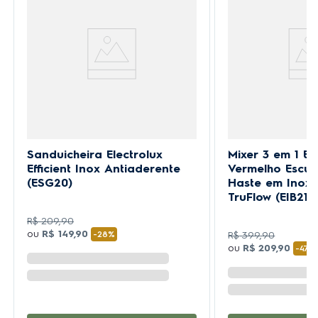
Sanduicheira Electrolux
Mixer 3 em 1 El
Efficient Inox Antiaderente
Vermelho Escu
(ESG20)
Haste em Inox 
TruFlow (EIB21)
R$
209
,
90
ou
R$
149
,
90
-
28%
R$
399
,
90
ou
R$
209
,
90
-
47%