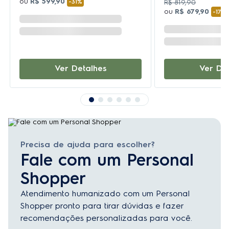
ou
R$
599
,
90
-
31%
R$
819
,
90
ou
R$
679
,
90
-
17%
Ver Detalhes
Ver De
Precisa de ajuda para escolher?
Fale com um Personal
Shopper
Atendimento humanizado com um Personal
Shopper pronto para tirar dúvidas e fazer
recomendações personalizadas para você.