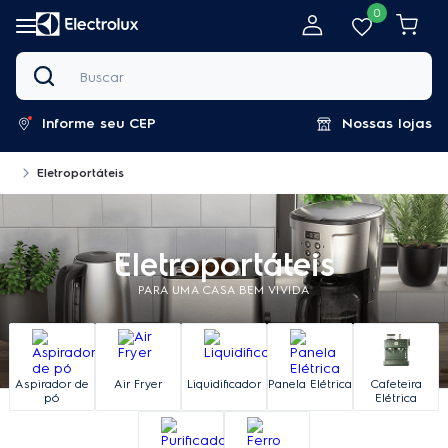
0
Buscar
Informe seu CEP
Nossas lojas
Eletroportáteis
Eletroportáteis
PARA UMA CASA BEM VIVIDA
Aspirador de
Air Fryer
Liquidificador
Panela Elétrica
Cafeteira
pó
Elétrica