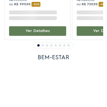
ou
R$
999
,
90
ou
R$
729
,
90
-
50%
-
41%
Ver Detalhes
Ver De
BEM-ESTAR