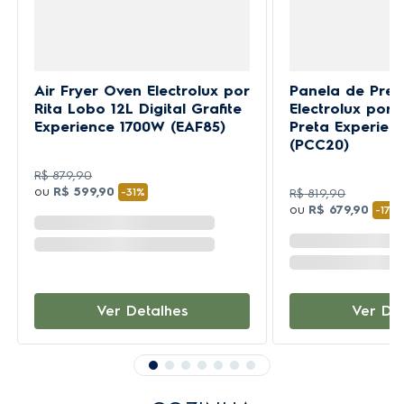
Air Fryer Oven Electrolux por
Panela de Pres
Rita Lobo 12L Digital Grafite
Electrolux por 
Experience 1700W (EAF85)
Preta Experienc
(PCC20)
R$
879
,
90
ou
R$
599
,
90
-
31%
R$
819
,
90
ou
R$
679
,
90
-
17%
Ver Detalhes
Ver De