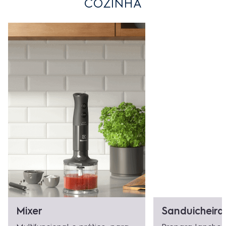
COZINHA
Mixer
Sanduicheira