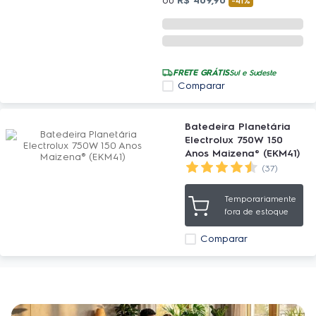
ou
R$
409
,
90
-
41%
FRETE GRÁTIS
Sul e Sudeste
Comparar
Batedeira Planetária
Electrolux 750W 150
Anos Maizena® (EKM41)
(37)
Temporariamente
fora de estoque
Comparar