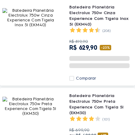
Batedeira Planetária
Electrolux 750w Cinza
Experience Com Tigela Inox
5l (EKM40)
(208)
R$
819
,
90
R$
629
,
90
-
23%
Comparar
Batedeira Planetária
Electrolux 750w Preta
Experience Com Tigela 5l
(EKM30)
(101)
R$
699
,
90