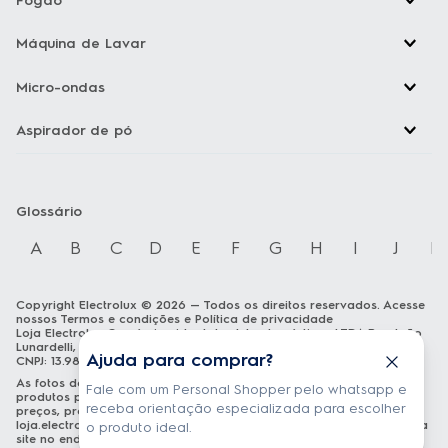
Fogão
Máquina de Lavar
Micro-ondas
Aspirador de pó
Glossário
A
B
C
D
E
F
G
H
I
J
K
Copyright Electrolux © 2026 — Todos os direitos reservados. Acesse
nossos
Termos e condições
e
Política de privacidade
Loja Electrolux Comércio virtual de eletrodomésticos LTDA Rua João
Lunardelli, 2205 - Cidade Industrial - Curitiba - PR - CEP: 81460-100
Ajuda para comprar?
CNPJ: 13.986.197/0001-21
As fotos dos produtos são meramente ilustrativas. A venda dos
Fale com um Personal Shopper pelo whatsapp e
produtos publicados está sujeita a disponibilidade de estoque. Os
receba orientação especializada para escolher
preços, promoções e formas de pagamento publicados em
loja.electrolux.com.br
estão válidos exclusivamente para compra via
o produto ideal.
site no endereço mencionado. As especificações técnicas e