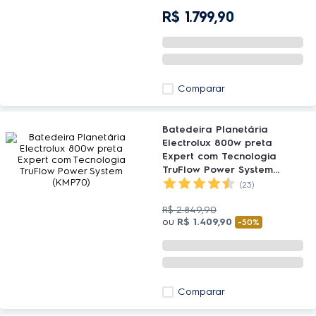
R$
1
.
799
,
90
Comparar
Batedeira Planetária
Electrolux 800w preta
Expert com Tecnologia
TruFlow Power System
(KMP70)
(23)
R$
2
.
849
,
90
ou
R$
1
.
409
,
90
-
50%
Comparar