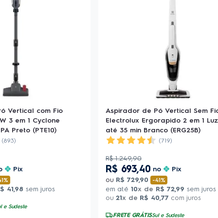
ó Vertical com Fio
Aspirador de Pó Vertical Sem Fi
0W 3 em 1 Cyclone
Electrolux Ergorapido 2 em 1 Lu
EPA Preto (PTE10)
até 35 min Branco (ERG25B)
(893)
(719)
R$
1
.
249
,
90
R$
693
,
40
o
Pix
no
Pix
ou
R$
729
,
90
41%
-
41%
$
41
,
98
sem juros
em até
10
x de
R$
72
,
99
sem juros
ou
21
x de
R$
40
,
77
com juros
l e Sudeste
FRETE GRÁTIS
Sul e Sudeste