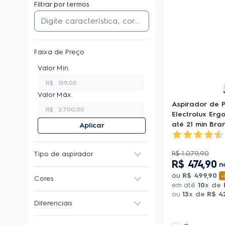
Filtrar por termos
Faixa de Preço
R$
Aspirador de P
R$
Electrolux Erg
até 21 min Bra
Aplicar
R$
1
.
079
,
90
Tipo de aspirador
R$
474
,
90
n
Água e pó
(
10
)
ou
R$
499
,
90
-
Cores
Com saco para pó
(
4
)
em até
10
x de
Robô
(
9
)
ou
13
x de
R$
4
Amarelo
(
3
)
Diferenciais
Sem saco para pó
(
9
)
Azul
(
21
)
Vertical
(
28
)
Branco
(
9
)
À Bateria
(
19
)