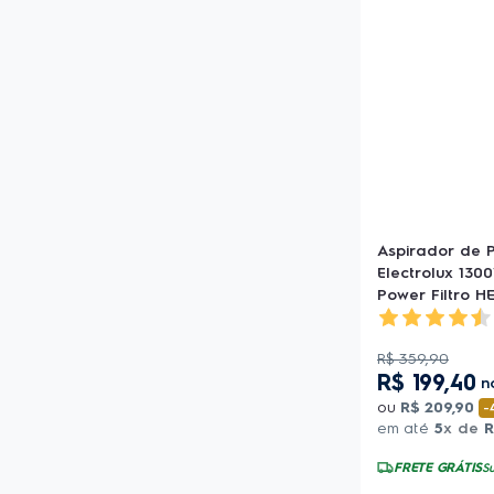
Aspirador de P
Electrolux 130
Power Filtro H
R$
359
,
90
R$
199
,
40
n
ou
R$
209
,
90
-
em até
5
x de
R
FRETE GRÁTIS
Su