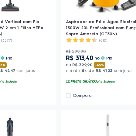
ó Vertical com Fio
Aspirador de Pó e Água Electro
0W 2 em 1 Filtro HEPA
1300W 20L Profissional com Fun
)
Sopro Amarelo (GT30N)
(3577)
(810)
R$
599
,
90
R$
313
,
40
o
Pix
no
Pix
ou
R$
329
,
90
45%
-
45%
R$
42
,
47
sem juros
em até
8
x de
R$
41
,
23
sem juros
FRETE GRÁTIS
l e Sudeste
Sul e Sudeste
Comparar