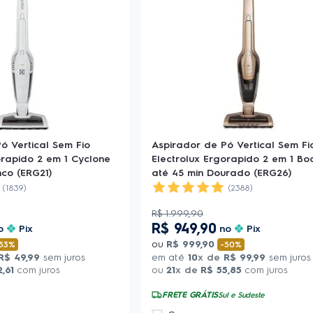
ó Vertical Sem Fio
Aspirador de Pó Vertical Sem Fi
orapido 2 em 1 Cyclone
Electrolux Ergorapido 2 em 1 Bo
nco (ERG21)
até 45 min Dourado (ERG26)
(1839)
(2388)
R$
1
.
999
,
90
R$
949
,
90
o
Pix
no
Pix
ou
R$
999
,
90
53%
-
50%
R$
49
,
99
sem juros
em até
10
x de
R$
99
,
99
sem juros
2
,
61
com juros
ou
21
x de
R$
55
,
85
com juros
FRETE GRÁTIS
Sul e Sudeste