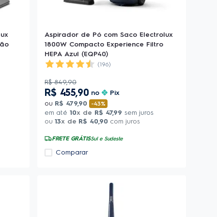
lux
Aspirador de Pó com Saco Electrolux
ção
1800W Compacto Experience Filtro
HEPA Azul (EQP40)
(196)
R$
849
,
90
R$
455
,
90
no
Pix
ou
R$
479
,
90
-
43%
em até
10
x de
R$
47
,
99
sem juros
ou
13
x de
R$
40
,
90
com juros
FRETE GRÁTIS
Sul e Sudeste
Comparar