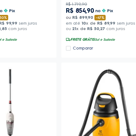
R$
1
.
719
,
90
R$
854
,
90
no
Pix
no
Pix
ou
R$
899
,
90
50%
-
47%
R$
99
,
99
sem juros
em até
10
x de
R$
89
,
99
sem juros
5
,
85
com juros
ou
21
x de
R$
50
,
27
com juros
FRETE GRÁTIS
l e Sudeste
Sul e Sudeste
Comparar