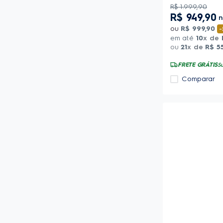
R$
1
.
999
,
90
R$
949
,
90
ou
R$
999
,
90
-
em até
10
x de
ou
21
x de
R$
5
FRETE GRÁTIS
Su
Comparar