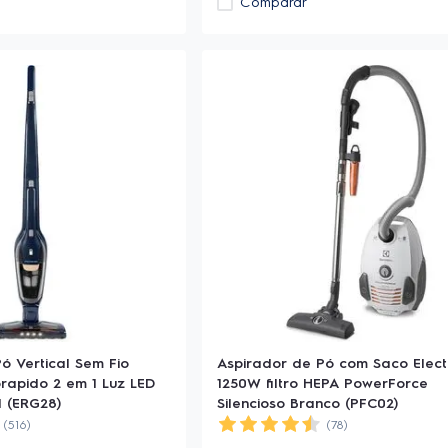
Comparar
ó Vertical Sem Fio
Aspirador de Pó com Saco Elect
orapido 2 em 1 Luz LED
1250W filtro HEPA PowerForce
l (ERG28)
Silencioso Branco (PFC02)
(516)
(78)