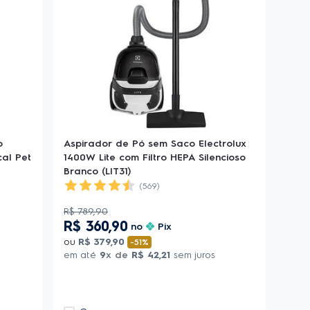
o
Aspirador de Pó sem Saco Electrolux
cal Pet
1400W Lite com Filtro HEPA Silencioso
Branco (LIT31)
(569)
R$
789
,
90
R$
360
,
90
no
Pix
ou
R$
379
,
90
-
51%
em até
9
x de
R$
42
,
21
sem juros