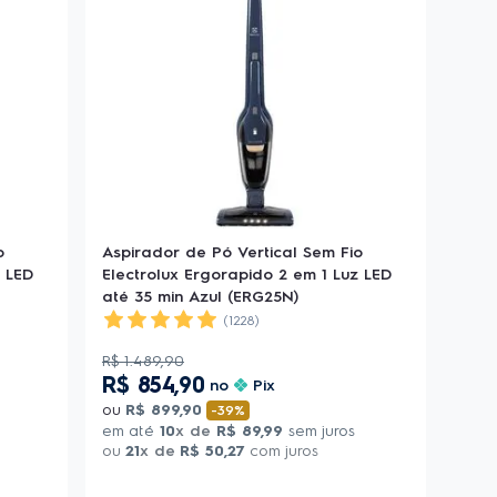
o
Aspirador de Pó Vertical Sem Fio
z LED
Electrolux Ergorapido 2 em 1 Luz LED
até 35 min Azul (ERG25N)
(1228)
R$
1
.
489
,
90
R$
854
,
90
no
Pix
ou
R$
899
,
90
-
39%
em até
10
x de
R$
89
,
99
sem juros
ou
21
x de
R$
50
,
27
com juros