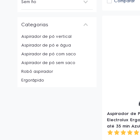
Comparar
Sem fio
Bronze
(
1
)
Baixo nível de ruído
Cinza
(
12
)
(Silencioso)
(
4
)
Sim
(
23
)
Dourado
(
1
)
Bocal para pet™
(
4
)
Não
(
14
)
Preto
(
8
)
Filtro hepa
(
29
)
Categorias
Verde
(
2
)
Função sopro
(
10
)
Vermelho
(
4
)
Aspirador de pó vertical
Indicador de recipiente cheio
(
2
)
Aspirador de pó e água
Aspirador de pó com saco
Aspirador de pó sem saco
Robô aspirador
Ergorápido
Aspirador de P
Electrolux Erg
até 35 min Azu