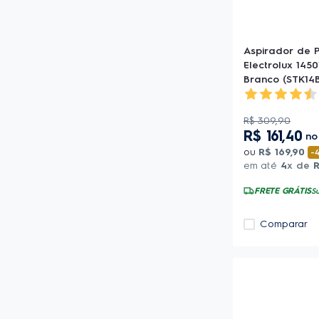
Aspirador de P
Electrolux 145
Branco (STK14B
R$
309
,
90
R$
161
,
40
n
ou
R$
169
,
90
-
em até
4
x de
FRETE GRÁTIS
Su
Comparar