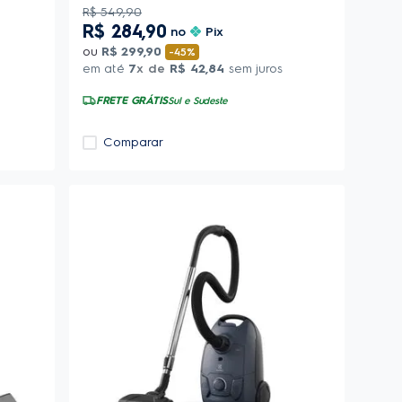
R$
549
,
90
R$
284
,
90
no
Pix
ou
R$
299
,
90
-
45%
em até
7
x de
R$
42
,
84
sem juros
FRETE GRÁTIS
Sul e Sudeste
Comparar