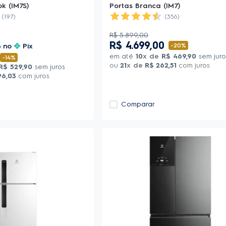
ok (IM7S)
Portas Branca (IM7)
(197)
(356)
R$
5
.
899
,
00
R$
4
.
699
,
00
5
no
Pix
-
20%
em até
10
x de
R$
469
,
90
sem juro
-
14%
ou
21
x de
R$
262
,
51
com juros
R$
529
,
90
sem juros
96
,
03
com juros
Comparar