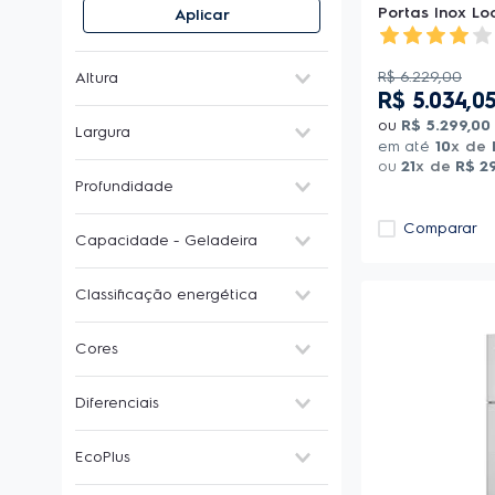
Portas Inox Lo
Aplicar
R$
6
.
229
,
00
Altura
R$
5
.
034
,
0
80-89 cm
(
2
)
ou
R$
5
.
299
,
00
Largura
140-149 cm
(
3
)
em até
10
x de
150-159 cm
(
1
)
ou
21
x de
R$
2
40-49 cm
(
2
)
Profundidade
160-169 cm
(
1
)
50-59 cm
(
7
)
170-179 cm
(
37
)
60-69 cm
(
56
)
40-49 cm
(
2
)
Comparar
180-189 cm
(
52
)
Capacidade - Geladeira
70-79 cm
(
27
)
50-59 cm
(
3
)
190-199 cm
(
18
)
80-89 cm
(
16
)
60-69 cm
(
16
)
Baixa - Menor que 300L
(
6
)
90-99 cm
(
6
)
Classificação energética
70-79 cm
(
90
)
Média - Entre 300 e 399L
(
24
)
80-89 cm
(
3
)
Alta - Entre 400 e 500L
(
65
)
A+++
(
28
)
Cores
Super Alta - Acima de 500L
A++
(
11
)
(
19
)
A+
(
5
)
Branco
(
41
)
Diferenciais
A
(
63
)
Cor inox
(
57
)
B
(
1
)
Preto
(
16
)
Água na porta
(
15
)
C
(
6
)
EcoPlus
Alarme de porta aberta
(
92
)
Cesta porta ovos
(
102
)