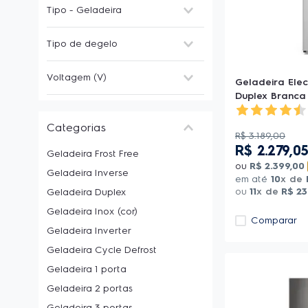
Sim
(
45
)
Tipo - Geladeira
Compartimento
Não
(
68
)
congelamento rápido
(
59
)
1 porta
(
4
)
Compartimento extra frio
(
56
)
Tipo de degelo
3 portas (French door)
(
11
)
Fábrica de gelo automática
4 portas (Multi door)
(
6
)
(
Cycle Defrost
8
)
(
7
)
Voltagem (V)
Duplex
(
63
)
Geladeira Elec
Painel eletrônico
Frost Free
(
106
)
(
31
)
Inverse (freezer embaixo)
(
28
)
Duplex Branca 
Porta latas
Manual
(
1
)
(
12
)
127V / 220V
(
109
)
Side by side
(
5
)
Porta laticínios
(
7
)
Bivolt
(
5
)
Twins
(
2
)
Prateleiras removíveis
(
89
)
Categorias
R$
3
.
189
,
00
Separador de garrafas
(
35
)
R$
2
.
279
,
0
Geladeira Frost Free
ou
R$
2
.
399
,
00
Geladeira Inverse
em até
10
x de
ou
11
x de
R$
23
Geladeira Duplex
Geladeira Inox (cor)
Comparar
Geladeira Inverter
Geladeira Cycle Defrost
Geladeira 1 porta
Geladeira 2 portas
Geladeira 3 portas