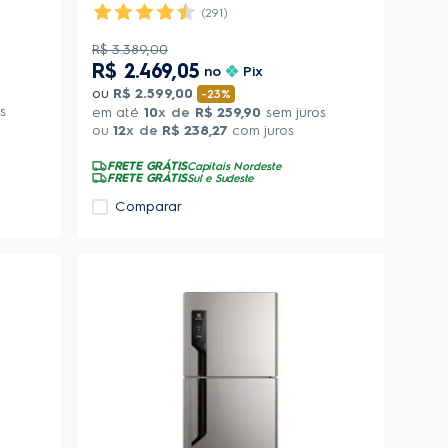
(291)
R$
3
.
389
,
00
R$
2
.
469
,
05
no
Pix
ou
R$
2
.
599
,
00
-
23%
s
em até
10
x de
R$
259
,
90
sem juros
ou
12
x de
R$
238
,
27
com juros
FRETE GRÁTIS
Capitais Nordeste
FRETE GRÁTIS
Sul e Sudeste
Comparar