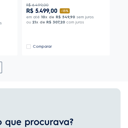
R$
6
.
499
,
00
R$
5
.
499
,
00
-
15%
em até
10
x de
R$
549
,
90
sem juros
ou
21
x de
R$
307
,
20
com juros
s
Comparar
o que procurava?