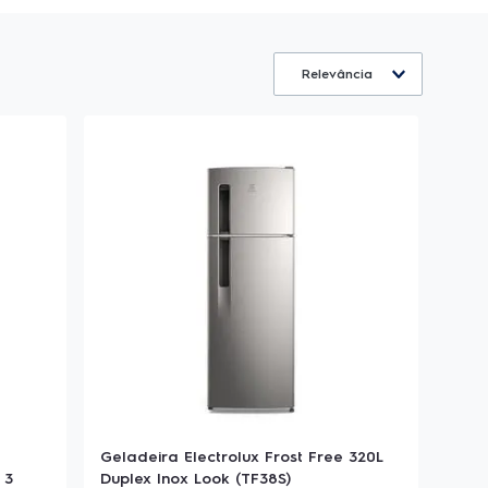
Relevância
Geladeira Electrolux Frost Free 320L
 3
Duplex Inox Look (TF38S)