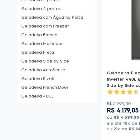
Geladeira 4 portas
Geladeira com Água na Porta
Geladeira com Freezer
Geladeira Branca
Geladeira Multidoor
Geladeira Preta
Geladeira Side by Side
Geladeira AutoSense
Geladeira Elec
Geladeira Bivolt
Inverter 440L 
Side by Side co
Geladeira French Door
Geladeira 400L
R$
5
.
999
,
00
R$
4
.
179
,
05
ou
R$
4
.
399
,
00
em até
10
x de
ou
21
x de
R$
2