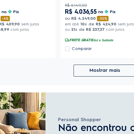
R$
6
.
149
,
00
5
R$
4
.
036
,
55
no
Pix
no
Pix
ou
R$
4
.
249
,
00
-
4%
-
30%
R$
409
,
90
sem juros
em até
10
x de
R$
424
,
90
sem juro
28
,
99
com juros
ou
21
x de
R$
237
,
37
com juros
FRETE GRÁTIS
Sul e Sudeste
Comparar
Mostrar mais
Personal Shopper
Não encontrou 