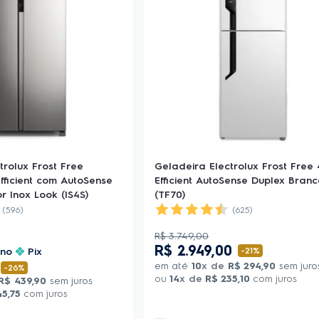
trolux Frost Free
Geladeira Electrolux Frost Free
Efficient com AutoSense
Efficient AutoSense Duplex Bran
r Inox Look (IS4S)
(TF70)
(596)
(625)
R$
3
.
749
,
00
R$
2
.
949
,
00
no
Pix
-
21%
em até
10
x de
R$
294
,
90
sem juro
-
26%
ou
14
x de
R$
235
,
10
com juros
R$
439
,
90
sem juros
45
,
75
com juros