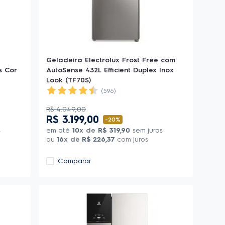
Geladeira Electrolux Frost Free com
s Cor
AutoSense 432L Efficient Duplex Inox
Look (TF70S)
(596)
R$
4
.
049
,
00
R$
3
.
199
,
00
-
20%
s
em até
10
x de
R$
319
,
90
sem juros
ou
16
x de
R$
226
,
37
com juros
Comparar