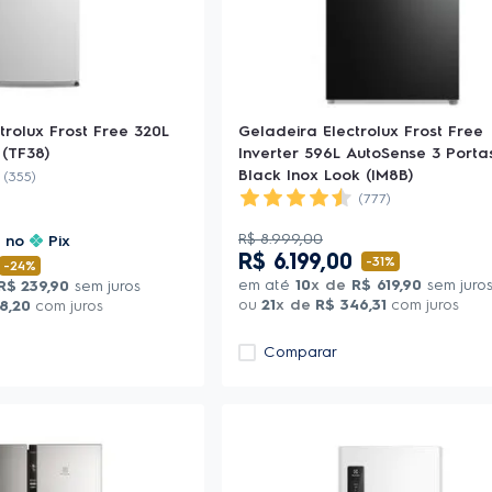
trolux Frost Free 320L
Geladeira Electrolux Frost Free
(TF38)
Inverter 596L AutoSense 3 Porta
Black Inox Look (IM8B)
(355)
(777)
5
R$
8
.
999
,
00
no
Pix
R$
6
.
199
,
00
-
31%
-
24%
em até
10
x de
R$
619
,
90
sem juro
R$
239
,
90
sem juros
ou
21
x de
R$
346
,
31
com juros
8
,
20
com juros
Comparar