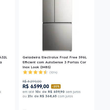
 432L
Geladeira Electrolux Frost Free 596L
ca
Efficient com AutoSense 3 Portas Cor
Inox Look (IM8S)
(1014)
R$
8
.
299
,
00
R$
6
.
599
,
00
-
20%
s
em até
10
x de
R$
659
,
90
sem juros
ou
21
x de
R$
368
,
65
com juros