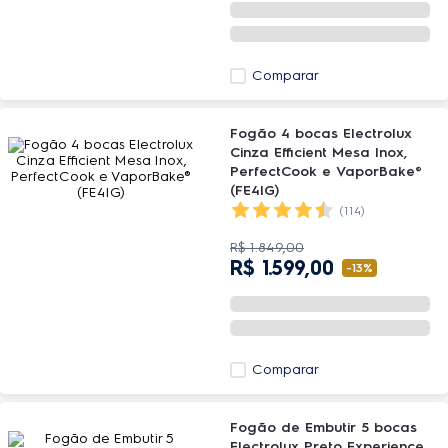
Comparar
Fogão 4 bocas Electrolux
Cinza Efficient Mesa Inox,
PerfectCook e VaporBake®
(FE4IG)
(114)
R$
1
.
849
,
00
R$
1
.
599
,
00
-
13%
Comparar
Fogão de Embutir 5 bocas
Electrolux Preto Experience