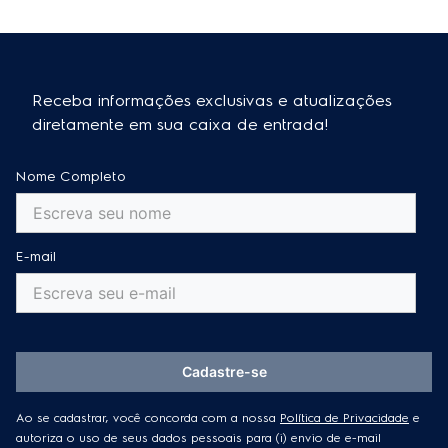
O fogão 4 bocas Electrolux é uma excelente opção,
com design elegante e soluções que otimizam o uso
Essa resposta foi útil?
0
0
Essa resposta foi útil?
0
0
do espaço. Também há modelos elétricos e por
indução que se adaptam a ambientes menores.
Receba informações exclusivas e atualizações
Na loja Electrolux, você encontra modelos para
diretamente em sua caixa de entrada!
todos os estilos: fogão por indução,
fogão com grill
,
fogão com air fryer
,
fogão automático
,
fogão com 2
Nome Completo
fornos
, entre outros. Descubra o fogão perfeito para
a sua cozinha!
Essa resposta foi útil?
0
0
E-mail
Cadastre-se
Ao se cadastrar, você concorda com a nossa
Política de Privacidade
e
autoriza o uso de seus dados pessoais para (i) envio de e-mail