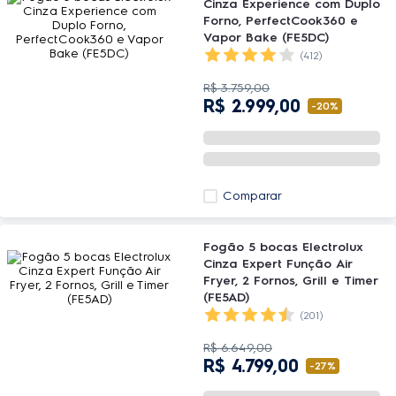
Cinza Experience com Duplo
Forno, PerfectCook360 e
Vapor Bake (FE5DC)
(412)
R$
3
.
759
,
00
R$
2
.
999
,
00
-
20%
Comparar
Fogão 5 bocas Electrolux
Cinza Expert Função Air
Fryer, 2 Fornos, Grill e Timer
(FE5AD)
(201)
R$
6
.
649
,
00
R$
4
.
799
,
00
-
27%