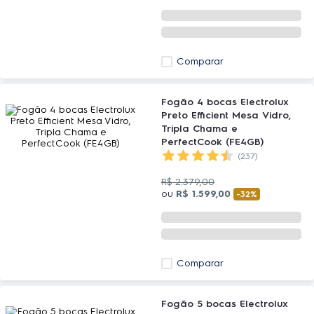
Comparar
Fogão 4 bocas Electrolux
Preto Efficient Mesa Vidro,
Tripla Chama e
PerfectCook (FE4GB)
(237)
R$
2
.
379
,
00
ou
R$
1
.
599
,
00
-
32%
Comparar
Fogão 5 bocas Electrolux