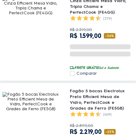
Cinza Efficient Mesa Vidro,
Tripla Chama e
PerfectCook (FE4GG)
(379)
R$
2
.
519
,
00
R$
1
.
599
,
00
-
36%
FRETE GRÁTIS
Sul e Sudeste
Comparar
Fogão 5 bocas Electrolux
Preto Efficient Mesa de
Vidro, PerfectCook e
Grades de Ferro (FE5GB)
(409)
R$
2
.
899
,
00
R$
2
.
219
,
00
-
23%