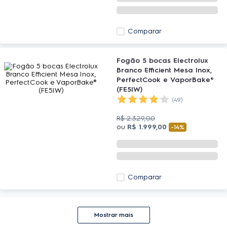
Comparar
Fogão 5 bocas Electrolux
Branco Efficient Mesa Inox,
PerfectCook e VaporBake®
(FE5IW)
(49)
R$
2
.
329
,
00
ou
R$
1
.
999
,
00
-
14%
Comparar
Mostrar mais