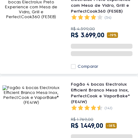
com Mesa de Vidro, Grill e
PerfectCook360 (FE5EB)
(54)
R$
4
.
599
,
00
R$
3
.
699
,
00
-
19%
Comparar
Fogão 4 bocas Electrolux
Efficient Branco Mesa Inox,
PerfectCook e VaporBake®
(FE4IW)
(141)
R$
1
.
769
,
00
R$
1
.
449
,
00
-
18%