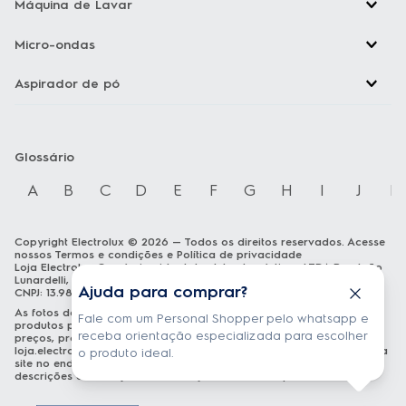
Máquina de Lavar
Micro-ondas
Aspirador de pó
Glossário
A
B
C
D
E
F
G
H
I
J
K
Copyright Electrolux © 2026 — Todos os direitos reservados. Acesse
nossos
Termos e condições
e
Política de privacidade
Loja Electrolux Comércio virtual de eletrodomésticos LTDA Rua João
Lunardelli, 2205 - Cidade Industrial - Curitiba - PR - CEP: 81460-100
Ajuda para comprar?
CNPJ: 13.986.197/0001-21
As fotos dos produtos são meramente ilustrativas. A venda dos
Fale com um Personal Shopper pelo whatsapp e
produtos publicados está sujeita a disponibilidade de estoque. Os
receba orientação especializada para escolher
preços, promoções e formas de pagamento publicados em
loja.electrolux.com.br
estão válidos exclusivamente para compra via
o produto ideal.
site no endereço mencionado. As especificações técnicas e
descrições estão sujeitas a alterações sem aviso prévio.