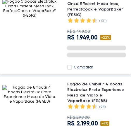
Cinza Efficient Mesa Inox,
PerfectCook e VaporBake®
(FE5IG)
(131)
R$
2
.
499
,
00
R$
1
.
949
,
00
-
22%
Comparar
Fogão de Embutir 4 bocas
Electrolux Preto Experience
Mesa de Vidro e
VaporBake (FE4BB)
(96)
R$
2
.
299
,
00
R$
2
.
199
,
00
-
4%